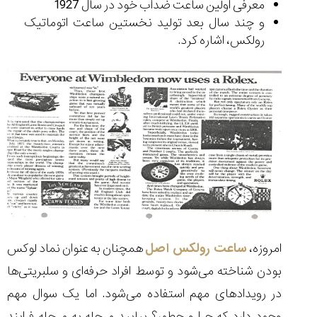
معرفی اولین ساعت ضدآب خود در سال 1927
(Cornavin)؛
ساخت ساعت‌های
فعالان منتخب
گفت‌وگوی
صنف ساعت
کاور؛ بازدید ایران
و چند سال بعد تولید نخستین ساعت اتوماتیک
تایمر از کارخانه
اختصاصی با مدیر
14:06
01:15
7:52
Cover Watches
برند ساعت
رولکس، اشاره کرد.
سوئیس
سوئیسی در دفتر
۴۶
مرکزی سوئیس
۳۵
۹۵
۱۴۰۵/۴/۱۵
۱۴۰۵/۵/۱۰
۱۴۰۵/۴/۱۶
امروزه،
ساعت رولکس اصل
همچنان به عنوان نماد لوکس
بودن شناخته می‌شود و توسط افراد حرفه‌ای و سلبریتی‌ها
در رویدادهای مهم استفاده می‌شود. اما یک سوال مهم
وجود دارد که چرا و چطور؟ بیایید مرحله به مرحله فرایند