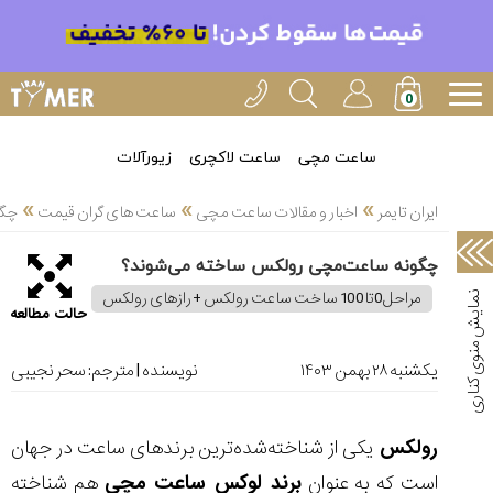
خدمات
ایران
تایمر(11)
آموزش
ساعت مچی
ساعت لاکچری
زیورآلات
تنظیم
»
»
»
ساعتها(2)
ایران تایمر
اخبار و مقالات ساعت مچی
ساعت های گران قیمت
چگو
سرزمین
چگونه ساعت‌‌مچی رولکس ساخته می‌شوند؟
ساعت،
سوئیس(136)
مراحل0تا100 ساخت ساعت رولکس + رازهای رولکس
حالت مطالعه
آموزش
و
یکشنبه ۲۸ بهمن ۱۴۰۳
نویسنده | مترجم:
سحر نجیبی
دانستی
های
ساعت
رولکس
یکی از شناخته‌شده‌ترین برندهای ساعت در جهان
ها(127)
است که به عنوان
برند لوکس ساعت مچی
هم شناخته