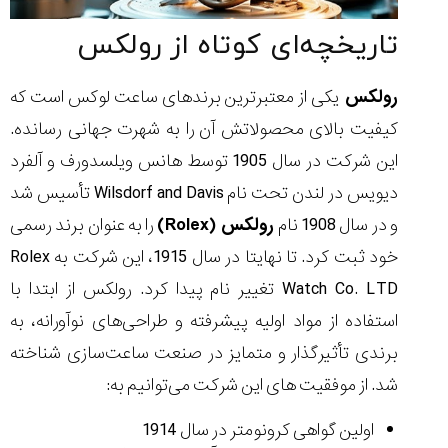
۱۴۰۵/۵/۱۱
تاریخچه‌ای کوتاه از رولکس
از
طراحی
مینیمال
رولکس
یکی از معتبرترین برندهای ساعت لوکس است که
تا
کیفیت بالای محصولاتش آن را به شهرت جهانی رسانده.
امکانات
هوشمند؛...
این شرکت در سال 1905 توسط هانس ویلسدورف و آلفرد
۱۴۰۵/۵/۶
دیویس در لندن تحت نام Wilsdorf and Davis تأسیس شد
بهترین
و در سال 1908 نام
رولکس (Rolex)
را به عنوان برند رسمی
ساعت
مردانه
خود ثبت کرد. تا نهایتا در سال 1915، این شرکت به Rolex
غواصی
Watch Co. LTD تغییر نام پیدا کرد. رولکس از ابتدا با
برای
ماجرا...
استفاده از مواد اولیه پیشرفته و طراحی‌های نوآورانه، به
۱۴۰۵/۵/۳
برندی تأثیرگذار و متمایز در صنعت ساعت‌سازی شناخته
شد. از موفقیت های این شرکت می‌توانیم به:
اولین گواهی کرونومتر در سال 1914
کورناوین
پشت‌صحنه
مراسم تقدیر از