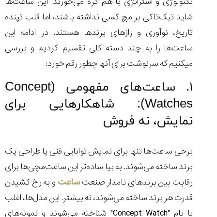
تکنولوژی و استراتژی با هم گره می‌خورند. این ساعت‌ها
۱۴۰۵/۵/۱۱
شاید تیک‌تاکی بر مچ کسی نداشته باشند، اما قلب تپنده
از
تاریخ، نوآوری و رازهای برندها هستند. در ادامه این
طراحی
مینیمال
ساعت‌ها را به چند دسته کلی تقسیم کردیم و بررسی
تا
میکنیم که سرنوشت برای آنها چطور رقم خورد:
امکانات
هوشمند؛...
۱۴۰۵/۵/۶
۱. ساعت‌های مفهومی (Concept
بهترین
Watches): شاهکارهایی برای
ساعت
نمایش، نه فروش
مردانه
غواصی
برای
برخی ساعت‌ها تنها برای نمایش توانایی فنی یا طراحی یک
ماجرا...
۱۴۰۵/۵/۳
برند ساخته می‌شوند. به بیا ساده‌تر این ساعت‌مچی‌ها برای
رقابت بین برند‌های نامدار صنعت
ساعت
و به رخ کشیدن
قدرت هر برند ساخته می‌شوند، نه بیشتر. این مدل‌ها، اغلب
با نام "Concept Watch" شناخته می‌شوند و نمونه‌های
کورناوین
پشت‌صحنه
مراسم تقدیر از