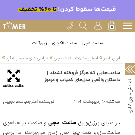
خدمات
ایران
تایمر(11)
آموزش
ساعت مچی
ساعت لاکچری
زیورآلات
تنظیم
»
»
»
ساعتها(2)
ایران تایمر
اخبار و مقالات ساعت مچی
طراحی های منحصر به فرد
س
سرزمین
ساعت‌هایی که هرگز فروخته نشدند |
ساعت،
داستان واقعی مدل‌های کمیاب و مرموز
سوئیس(136)
حالت مطالعه
آموزش
و
ﺳﻪشنبه ۱۶ ارديبهشت ۱۴۰۴
نویسنده | مترجم:
سحر نجیبی
دانستی
های
ساعت
در دنیای پرزرق‌وبرق
ساعت مچی
و صنعت پر هیاهوی
ها(127)
ساعت‌سازی، همه چیز حول زمان می‌چرخد؛ اما برخی