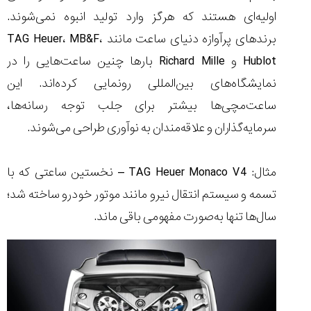
(Cornavin)؛
ساخت ساعت‌های
فعالان منتخب
گفت‌وگوی
صنف ساعت
کاور؛ بازدید ایران
اولیه‌ای هستند که هرگز وارد تولید انبوه نمی‌شوند.
تایمر از کارخانه
اختصاصی با مدیر
14:06
01:15
7:52
Cover Watches
برند ساعت
برندهای پرآوازه دنیای ساعت مانند TAG Heuer، MB&F،
سوئیس
سوئیسی در دفتر
۳۲
۴۵
۹۴
مرکزی سوئیس
Hublot و Richard Mille بارها چنین ساعت‌هایی را در
۱۴۰۵/۵/۱۰
۱۴۰۵/۴/۱۵
۱۴۰۵/۴/۱۶
نمایشگاه‌های بین‌المللی رونمایی کرده‌اند. این
ساعت‌مچی‌ها بیشتر برای جلب توجه رسانه‌ها،
سرمایه‌گذاران و علاقه‌مندان به نوآوری طراحی می‌شوند.
مثال: TAG Heuer Monaco V4 – نخستین ساعتی که با
تسمه و سیستم انتقال نیرو مانند موتور خودرو ساخته شد؛
سال‌ها تنها به‌صورت مفهومی باقی ماند.