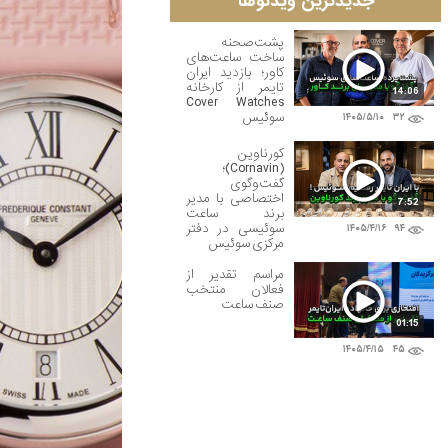
جدیدترین ویدئوها
پشت‌صحنه
ساخت ساعت‌های
کاور؛ بازدید ایران
تایمر از کارخانه
14:06
Cover Watches
سوئیس
۱۴۰۵/۵/۱۰
۳۲
کورناوین
(Cornavin)؛
گفت‌وگوی
اختصاصی با مدیر
7:52
برند ساعت
سوئیسی در دفتر
۱۴۰۵/۴/۱۶
۹۴
مرکزی سوئیس
مراسم تقدیر از
فعالان منتخب
صنف ساعت
01:15
۱۴۰۵/۴/۱۵
۴۵