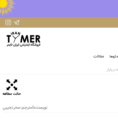
IranTimer Instagram Page
IranTimer Telegram channel
ئوها
مقالات
ر بازار
حالت مطالعه
نویسنده | مترجم:
سحر نجیبی