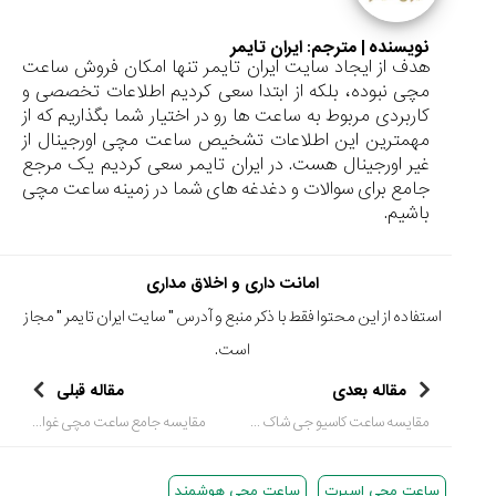
نویسنده | مترجم:
ایران تایمر
هدف از ایجاد سایت ایران تایمر تنها امکان فروش ساعت
مچی نبوده، بلکه از ابتدا سعی کردیم اطلاعات تخصصی و
کاربردی مربوط به ساعت ها رو در اختیار شما بگذاریم که از
مهمترین این اطلاعات تشخیص ساعت مچی اورجینال از
غیر اورجینال هست. در ایران تایمر سعی کردیم یک مرجع
جامع برای سوالات و دغدغه های شما در زمینه ساعت مچی
باشیم.
امانت داری و اخلاق مداری
استفاده از این محتوا فقط با ذکر منبع و آدرس "
سایت ایران تایمر
" مجاز
است.
مقاله بعدی
مقاله قبلی
مقایسه ساعت کاسیو جی ‌شاک و ادیفایس: راهنمای جامع برای یک انتخاب هوشمندانه
مقایسه جامع ساعت مچی غواصی رولکس Submariner 116610LN و امگا Seamaster Diver 300m
ساعت مچی اسپرت
ساعت مچی هوشمند