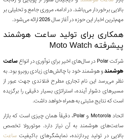
شاهکار
جدید
بالایی برخوردار می‌باشد. در ادامه، مروری جامع و تحلیلی بر
MB&F:
مهم‌ترین اخبار این حوزه در آغاز سال 2026 ارائه می‌شود.
ساعت
مچی
همکاری برای تولید ساعت هوشمند
که
مرزها...
پیشرفته Moto Watch
۱۴۰۵/۵/۱۱
از
شرکت Polar در سال‌های اخیر برای نوآوری در انواع
ساعت
طراحی
هوشمند
و هوشمند خود با چالش‌های زیادی روبرو بود. به
مینیمال
تا
نظر می‌رسد این نام تجاری مطرح فنلاندی جهت عبور از
امکانات
مسیرهای دشوار آینده، استراتژی بسیار دقیقی را برگزیده
هوشمند؛...
۱۴۰۵/۵/۶
است که نتایج مثبتی به همراه خواهد داشت.
اتحاد Motorola و Polar، دقیقاً همان چیزی است که بازار
ساعت‌های هوشمند به آن نیاز دارد. موتورولا تخصص
کورناوین
پشت‌صحنه
مراسم تقدیر از
(Cornavin)؛
ساخت ساعت‌های
فعالان منتخب
بالایی در تولید پردازنده، نمایشگرهای باکیفیت
ساعت
گفت‌وگوی
صنف ساعت
کاور؛ بازدید ایران