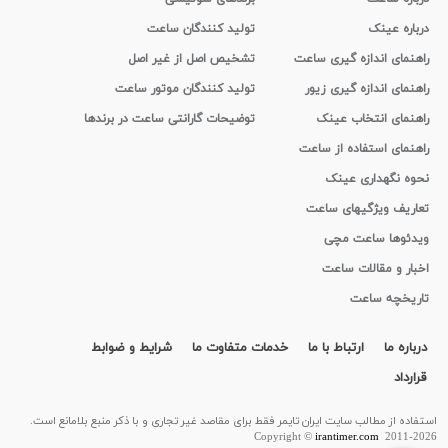
درباره عینک
تولید کنندگان ساعت
راهنمای اندازه گیری ساعت
تشخیص اصل از غیر اصل
راهنمای اندازه گیری زیور
تولید کنندگان موتور ساعت
راهنمای انتخاب عینک
توضیحات گارانتی ساعت در برندها
راهنمای استفاده از ساعت
نحوه نگهداری عینک
تعاریف ویژگیهای ساعت
ویدئوها ساعت مچی
اخبار و مقالات ساعت
تاریخچه ساعت
درباره ما
ارتباط با ما
خدمات متفاوت ما
شرایط و ضوابط
قرارداد
استفاده از مطالب سايت ایران تایمر فقط برای مقاصد غیر تجاری و با ذکر منبع بلامانع است.
Copyright ©
irantimer.com
2011-2026