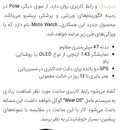
تایمر از کارخانه
اختصاصی با مدیر
دیجیتال
و رابط کاربری روان دارد. از سوی دیگر، Polar در
14:06
01:15
7:52
Cover Watches
برند ساعت
سوئیس
سوئیسی در دفتر
۴۹
۴۱
زمینه الگوریتم‌های ورزشی و پزشکی پیشرو می‌باشد.
مرکزی سوئیس
۱۰۲
۱۴۰۵/۵/۱۰
۱۴۰۵/۴/۱۵
محصول جدید این همکاری، Moto Watch نام دارد که با
۱۴۰۵/۴/۱۶
ویژگی‌های فنی زیر عرضه خواهد شد:
بدنه 47 میلی‌متری مقاوم
نمایشگر 1.43 اینچی از نوع OLED با روشنایی
بالا
GPS دو بانده برای دقت حداکثری در مسیریابی
عمر باتری تا 13 روز در حالت معمولی
گفته می‌شود رابط کاربری ساعت مورد نظر شباهت زیادی
به سیستم ‌عامل "Wear OS" گوگل خواهد داشت. این مسئله
باعث می‌شود کار با این ساعت در مقایسه با نمونه‌های
پیشین، بسیار خوشایندتر به نظر برسد.