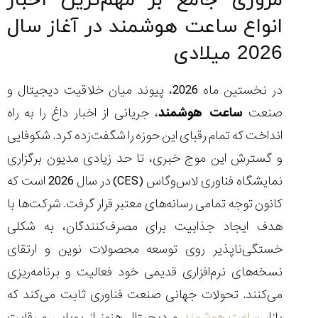
مروری جامع بر مهم‌ترین اخبار
انواع ساعت هوشمند در آغاز سال
2026 میلادی
مقایسه
در نخستین ماه 2026، پیوند میان خلاقیت دیجیتال و
ساعت
دیجیتال
صنعت
ساعت هوشمند
، جریانی از اخبار داغ را به راه
گارمین
انداخت که تمام رقبای این حوزه را شگفت‌زده کرد. شکوفایی
Instinct...
۱۴۰۵/۵/۱۷
و گسترش این موج خبری، تا حد زیادی مدیون برگزاری
مقایسه
نمایشگاه فناوری لاس‌وگاس (CES) در سال 2026 است که
ساعت
کانون توجه تمامی رسانه‌های معتبر قرار گرفت. شرکت‌ها با
کاسیو
Pro
هدف ایجاد جذابیت برای مصرف‌کنندگان، به شکلی
Trek
خستگی‌ناپذیر روی توسعه محصولات نوین و ارتقای
و
تیسوت
نسخه‌های نرم‌افزاری قدیمی خود فعالیت و برنامه‌ریزی
...
می‌کنند. تحولات جهانی صنعت فناوری ثابت می‌کند که
۱۴۰۵/۵/۱۳
بازار
ساعت هوشمند
و دیجیتال هنوز از پویایی و رقابت