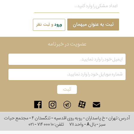
ثبت به عنوان میهمان
ورود
و ثبت نظر
عضویت در خبرنامه
آدرس: تهران - خ پاسداران - رو به روی اقدسیه - تنگستان ۴ - مجتمع حیات
سبز - بال A - واحد ۷۱۱
تلفن:
۰۲۱ - ۷۱۴ ۰۰۰ ۱۰