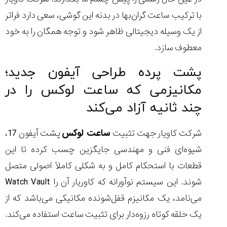
شاهکار
جدید
با ترکیب ساعت گران‌بها در بدنه این گوشی، سعی دارد فراتر
MB&F:
از یک وسیله دیجیتالی ظاهر شود و توجه همگان را به خود
ساعت
مچی
معطوف سازد.
که
مرزها...
پشت پرده طراحی آیفون جدید؛
۱۴۰۵/۵/۱۱
مکانیزمی که ساعت لوکس را در
از
چند ثانیه آزاد می‌کند
طراحی
مینیمال
تا
شرکت کاویار جهت تثبیت
ساعت لوکس
پشت آیفون 17،
امکانات
هوشمند؛...
شیوه‌ای فنی و مهندسی جایگزین چسب کرده تا این
۱۴۰۵/۵/۶
قطعات با استحکام کامل و به شکلی کاملاً اصولی متصل
شوند. این سیستم نوآورانه که کاوریار آن را Watch Vault
می‌نامد، یک مکانیزم قفل‌شونده مکانیکی می‌باشد که از
کورناوین
پشت‌صحنه
مراسم تقدیر از
یک حلقه کوتاه رزوه‌دار برای تثبیت ساعت استفاده می‌کند.
(Cornavin)؛
ساخت ساعت‌های
فعالان منتخب
گفت‌وگوی
صنف ساعت
کاور؛ بازدید ایران