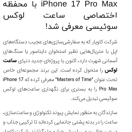
iPhone 17 Pro Max با محفظه
اختصاصی ساعت لوکس
سوئیسی معرفی شد!
مقایسه
ساعت
شرکت کاویار که به سفارشی‌سازی‌های عجیب دستگاه‌های
دیجیتال
گارمین
اپل با متریال‌هایی نظیر استخوان دایناسور یا سنگ‌های
Instinct...
آسمانی شهرت دارد، اکنون با پروژه‌ای جدید دنیای
ساعت
۱۴۰۵/۵/۱۷
لوکس
را متحول کرده است. این برند مجموعه‌ای خاص
مقایسه
تحت عنوان "Masters of Time" معرفی کرده که iPhone 17
ساعت
کاسیو
Pro Max را به بستری برای نگهداری ساعت‌های لوکس
Pro
سوئیسی تبدیل می‌کند.
Trek
و
تیسوت
سازندگان به منظور نمایش پیوند تکنولوژی و ساعت‌سازی،
...
ساعت را در بدنه پشتی جانمایی کرده‌اند تا ترکیبی جذاب و
۱۴۰۵/۵/۱۳
در عین حال رسمی را پیش چشم ما بگذارند. شرکت کاویار