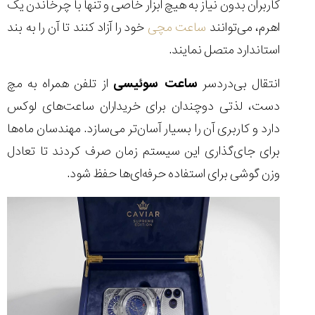
کاربران بدون نیاز به هیچ ابزار خاصی و تنها با چرخاندن یک
تایمر از کارخانه
اختصاصی با مدیر
14:06
01:15
7:52
Cover Watches
برند ساعت
اهرم، می‌توانند
ساعت مچی
خود را آزاد کنند تا آن را به بند
سوئیس
سوئیسی در دفتر
۴۹
۴۱
مرکزی سوئیس
۱۰۲
استاندارد متصل نمایند.
۱۴۰۵/۵/۱۰
۱۴۰۵/۴/۱۵
۱۴۰۵/۴/۱۶
انتقال بی‌دردسر
ساعت سوئیسی
از تلفن همراه به مچ
دست، لذتی دوچندان برای خریداران ساعت‌های لوکس
دارد و کاربری آن را بسیار آسان‌تر می‌سازد. مهندسان ماه‌ها
برای جای‌گذاری این سیستم زمان صرف کردند تا تعادل
وزن گوشی برای استفاده حرفه‌ای‌ها حفظ شود.