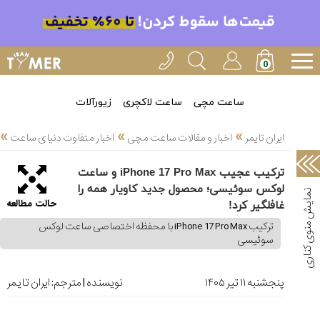
خدمات
ایران
تایمر(11)
آموزش
ساعت مچی
ساعت لاکچری
زیورآلات
تنظیم
»
»
»
ساعتها(2)
ایران تایمر
اخبار و مقالات ساعت مچی
اخبار متفاوت دنیای ساعت
سرزمین
ترکیب عجیب iPhone 17 Pro Max و ساعت
ساعت،
لوکس سوئیسی؛ محصول جدید کاویار همه را
سوئیس(136)
حالت مطالعه
غافلگیر کرد!
آموزش
ترکیب iPhone 17 Pro Max با محفظه اختصاصی ساعت لوکس
و
سوئیسی
دانستی
های
ساعت
پنجشنبه ۱۱ تير ۱۴۰۵
نویسنده | مترجم:
ایران تایمر
ها(127)