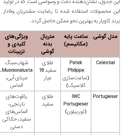
این جدول، نشان‌دهنده دقت و وسواسی است که در تولید
این محصولات استفاده شده تا رضایت مشتریان وفادار
برند کاویار به بهترین نحو ممکن حاصل گردد.
مدل گوشی
ساعت پایه
متریال
ویژگی‌های
(مکانیسم)
بدنه
کلیدی و
گوشی
تزیینات
Celestial
Patek
طلای
شهاب‌سنگ
Philippe
سفید 18
Muonionalusta،
(ساعت‌سازی
عیار
مینای آبی،
کلاسیک)
الماس
Portugieser
IWC
طلای
یاقوت‌های
Portugieser
سفید
نارنجی،
(توربیلون)
الماس‌های
سفید، حکاکی
دستی