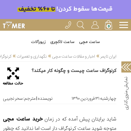
خدمات
ایران
تایمر(11)
آموزش
ساعت مچی
ساعت لاکچری
زیورآلات
تنظیم
»
»
»
ساعتها(2)
ایران تایمر
اخبار و مقالات ساعت مچی
نگهداری و تعمیرات
کرنوگرا
سرزمین
کرنوگراف ساعت چیست و چگونه کار میکند؟
ساعت،
سوئیس(136)
حالت مطالعه
آموزش
و
چهارشنبه ۳۱ فروردین ۱۳۹۰
نویسنده | مترجم:
سحر نجیبی
دانستی
های
ساعت
شاید برایتان پیش آمده که در زمان
خرید ساعت مچی
ها(127)
متوجه شوید ساعت کرنوگراف دار است اما ندانید که چطور