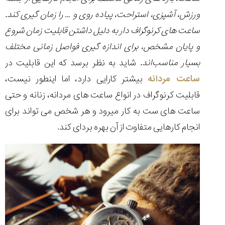
۱۴۰۵/۵/۱۱
ورزش، آشپزی، استراحت، پیاده روی و … را زمان گیری کند.
از
ساعت های کرنوگراف دار به دلیل داشتن قابلیت زمان شروع
طراحی
مینیمال
و پایان مشخص، برای اندازه گیری فواصل زمانی مختلف
تا
بسیار مناسب‌اند.
شاید به نظر برسد که این قابلیت در
امکانات
هوشمند؛...
ساعت مردانه
بیشتر کارایی دارد، اما اینطور نیست،
۱۴۰۵/۵/۶
قابلیت کرنوگراف در انواع ساعت های مردانه، زنانه و حتی
بهترین
ساعت های ست به کار میرود و هر شخص می تواند برای
ساعت
مردانه
انجام کارهایی متفاوت از آن بهره بردای کند.
غواصی
برای
ماجرا...
۱۴۰۵/۵/۳
کورناوین
پشت‌صحنه
مراسم تقدیر از