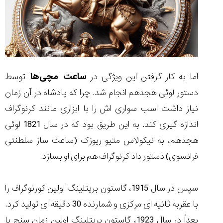
اما به کار گرفتن این ویژگی در
ساعت مچی‌ها
توسط
دستور لوئی هجدهم انجام شد. چرا که پادشاه در آن زمان
نیاز داشت اسب سواری اش را با ابزاری مانند کرنوگراف
اندازه گیری کند. به این طریق بود که در سال 1821 لوئی
هجدهم، به نیکولاس متیو ریوزک (ساعت ساز سلطنتی
فرانسوی) دستور داد کرنوگراف هم برای او بسازد.
سپس در سال 1915، گاستون بریتلینگ اولین کورنوگراف را
با عقربه ثانیه ای مرکزی و شمارنده 30 دقیقه ای تولید کرد.
بعداً در سال 1923، گاستون بریتلینگ اولین زمان سنج یا