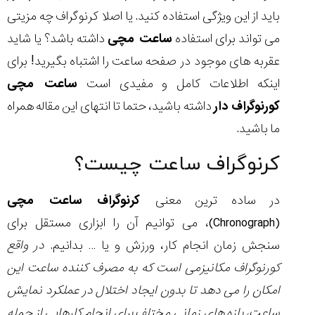
باید از این ویژگی استفاده کنید. یا اصلا کرنوگراف چه مزیتی
می تواند برای استفاده
ساعت مچی
داشته باشد؟ یا شاید
عقربه های موجود در صفحه ساعت را اشتباه بگیرید! برای
مقایسه
اینکه اطلاعات کامل و مفیدی است
ساعت مچی
ساعت
کاسیو
کورنوگراف دار
داشته باشید، حتما تا انتهای این مقاله همراه
Pro
ما باشید.
Trek
و
کرنوگراف ساعت چیست؟
تیسوت
...
۱۴۰۵/۵/۱۳
در ساده ترین معنی
کرنوگراف ساعت مچی
شاهکار
(Chronograph)، می توانیم آن را ابزاری مستقل برای
جدید
سنجش زمان انجام کار، ورزش و یا … بدانیم.
در واقع
MB&F:
ساعت
کورنوگراف مکانیزمی است که به مصرف کننده ساعت این
مچی
امکان را می دهد تا بدون ایجاد اختلال در عملکرد نمایش
که
مرزها...
ساعت، بازه های زمانی مختلف برای انجام کارهایی از جمله