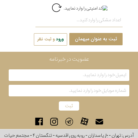
ثبت به عنوان میهمان
ورود
و ثبت نظر
عضویت در خبرنامه
آدرس: تهران - خ پاسداران - رو به روی اقدسیه - تنگستان ۴ - مجتمع حیات