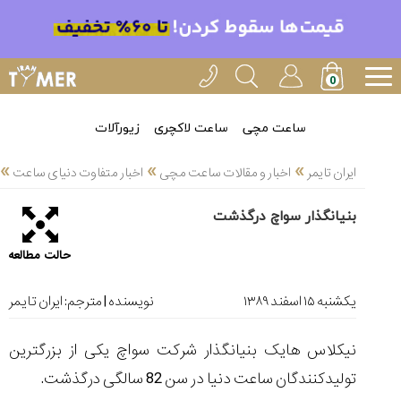
خدمات
ایران
تایمر(11)
آموزش
ساعت مچی
ساعت لاکچری
زیورآلات
تنظیم
»
»
»
ساعتها(2)
ایران تایمر
اخبار و مقالات ساعت مچی
اخبار متفاوت دنیای ساعت
سرزمین
بنیانگذار سواچ درگذشت
ساعت،
سوئیس(136)
حالت مطالعه
آموزش
و
یکشنبه ۱۵ اسفند ۱۳۸۹
نویسنده | مترجم:
ایران تایمر
دانستی
های
نیکلاس هایک بنیانگذار شرکت سواچ یکی از بزرگترین
ساعت
ها(127)
تولیدکنندگان ساعت دنیا در سن 82 سالگی درگذشت.