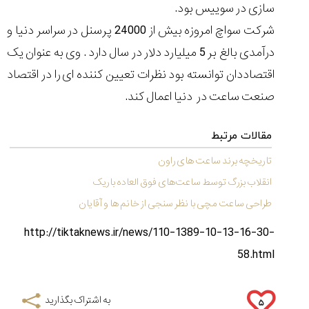
شاهکار
سازی در سوییس بود.
جدید
شرکت سواچ امروزه بیش از 24000 پرسنل در سراسر دنیا و
MB&F:
ساعت
درآمدی بالغ بر 5 میلیارد دلار در سال دارد . وی به عنوان یک
مچی
اقتصاددان توانسته بود نظرات تعیین کننده ای را در اقتصاد
که
مرزها...
صنعت ساعت در دنیا اعمال کند.
۱۴۰۵/۵/۱۱
از
مقالات مرتبط
طراحی
مینیمال
تاریخچه برند ساعت های راون
تا
انقلاب بزرگ توسط ساعت‌های فوق العاده باریک
امکانات
هوشمند؛...
طراحی ساعت مچی با نظر سنجی از خانم ها و آقایان
۱۴۰۵/۵/۶
http://tiktaknews.ir/news/110-1389-10-13-16-30-
58.html
کورناوین
پشت‌صحنه
مراسم تقدیر از
(Cornavin)؛
ساخت ساعت‌های
فعالان منتخب
به اشتراک بگذارید
۵
گفت‌وگوی
صنف ساعت
کاور؛ بازدید ایران