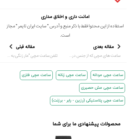
تایمر از کارخانه
اختصاصی با مدیر
14:06
01:15
7:52
Cover Watches
برند ساعت
سوئیس
سوئیسی در دفتر
۴۹
۴۱
امانت داری و اخلاق مداری
مرکزی سوئیس
۱۰۲
۱۴۰۵/۵/۱۰
۱۴۰۵/۴/۱۵
استفاده از این محتوا فقط با ذکر منبع و آدرس "
سایت ایران تایمر
" مجاز
۱۴۰۵/۴/۱۶
است.
مقاله بعدی
مقاله قبلی
ساعت های مچی که از جنس درختان WeWood
تلفن ساعت مچی "مار زنگی به بازار می آید"
ساعت مچی مردانه
ساعت مچی زنانه
ساعت مچی فلزی
ساعت مچی مش حصیری
ساعت مچی پلاستیکی (رزین - رابر - برزنت)
محصولات پیشنهادی ما برای شما