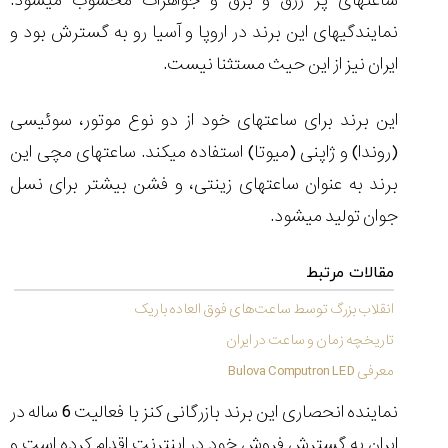
ساعتهای پر زرق و برق و جواهرات محسوب میشود.
تایمر از کارخانه
اختصاصی با مدیر
14:06
01:15
7:52
نمایندگیهای این برند در اروپا و آسیا رو به گسترش بود و
Cover Watches
برند ساعت
سوئیس
سوئیسی در دفتر
۴۹
۴۱
مرکزی سوئیس
ایران نیز از این حیث مستثنا نیست.
۱۰۲
۱۴۰۵/۵/۱۰
۱۴۰۵/۴/۱۵
۱۴۰۵/۴/۱۶
این برند برای ساعتهای خود از دو نوع موتور، سوئیسی
(روندا) و ژاپنی (میوتا) استفاده میکند. ساعتهای مچی این
برند به عنوان ساعتهای زینتی، و فشن بیشتر برای نسل
جوان تولید میشود.
مقالات مرتبط
انقلاب بزرگ توسط ساعت‌های فوق العاده باریک
تاریخچه زمان و ساعت در ایران
معرفی Bulova Computron LED
نماینده انحصاری این برند بازرگانی کنز با فعالیت 6 ساله در
ایران به گسترش فروش خود در اینترنت اقدام کرده است و