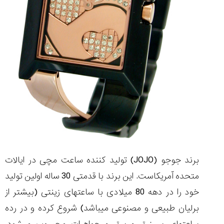
شاهکار
جدید
MB&F:
ساعت
مچی
که
مرزها...
۱۴۰۵/۵/۱۱
از
طراحی
مینیمال
تا
امکانات
هوشمند؛...
۱۴۰۵/۵/۶
برند جوجو (JOJO) تولید کننده ساعت مچی در ایالات
متحده آمریکاست. این برند با قدمتی 30 ساله اولین تولید
خود را در دهه 80 میلادی با ساعتهای زینتی (بیشتر از
برلیان طبیعی و مصنوعی میباشد) شروع کرده و در رده
کورناوین
پشت‌صحنه
مراسم تقدیر از
(Cornavin)؛
ساخت ساعت‌های
فعالان منتخب
گفت‌وگوی
صنف ساعت
کاور؛ بازدید ایران