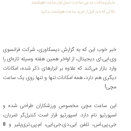
(Cornavin)؛
ساخت ساعت‌های
فعالان منتخب
مایکروسافت مدعی ساخت نسل اول ساعت هوشمند
گفت‌وگوی
صنف ساعت
کاور؛ بازدید ایران
تایمر از کارخانه
اختصاصی با مدیر
نکاتی که باید قبل از خرید ساعت هوشمند بدانید
14:06
01:15
7:52
Cover Watches
برند ساعت
سوئیس
سوئیسی در دفتر
۴۶
مرکزی سوئیس
۳۵
۹۵
۱۴۰۵/۴/۱۵
۱۴۰۵/۵/۱۰
۱۴۰۵/۴/۱۶
خبر خوب این که به گزارش دیسکاوری، شرکت فرانسوی
وی.ایی.ای دیجیتال، از اواخر همین هفته وسیله تازه‌ای را
وارد بازار می‌کند که علاوه بر ابزارهای ذکر شده، امکانات
دیگری هم دارد،‌ همه امکانات تنها و تنها روی یک ساعت
مچی!
این ساعت مچی مخصوص ورزشکاران طراحی شده و
اسپورتیو نام دارد. اسپورتیو قرار است کنترل‌گر ضربان،‌
جی.پی.اس، تلفن ایی.دی.جی.ایی،‌ ام.پی.تری‌پلیر و 8