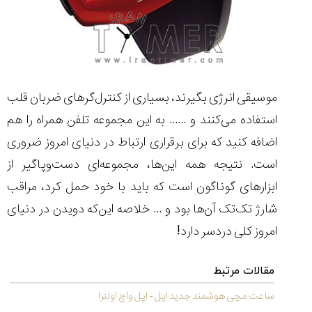
۱۴۰۵/۵/۱۱
از
طراحی
مینیمال
تا
امکانات
موسیقی انرژی بگیرند، بسیاری از کنترل‌گرهای ضربان قلب
هوشمند؛...
۱۴۰۵/۵/۶
استفاده می‌کنند و ...... به این مجموعه تلفن همراه را هم
اضافه کنید که برای برقراری ارتباط در دنیای امروز ضروری
بهترین
ساعت
است. نتیجه همه این‌ها،‌ مجموعه‌ای دست‌وپاگیر از
مردانه
ابزارهای گوناگون است که باید با خود حمل کرد،‌ مراقب
غواصی
برای
شارژ تک‌تک آن‌ها بود و ... خلاصه این‌که دویدن در دنیای
ماجرا...
امروز کلی دردسر دارد!
۱۴۰۵/۵/۳
مقالات مرتبط
ساعت مچی هوشمند جدید اپل - اپل واچ اولترا
کورناوین
پشت‌صحنه
مراسم تقدیر از