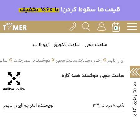
خدمات
ایران
تایمر(11)
آموزش
ساعت مچی
ساعت لاکچری
زیورآلات
تنظیم
»
»
»
ساعتها(2)
ایران تایمر
اخبار و مقالات ساعت مچی
هوشمند با اسمارت ها
ساعت
سرزمین
ساعت مچی هوشمند همه کاره
ساعت،
سوئیس(136)
حالت مطالعه
آموزش
و
شنبه ۸ مرداد ۱۳۹۰
نویسنده | مترجم:
ایران تایمر
دانستی
های
ساعت
ها(127)