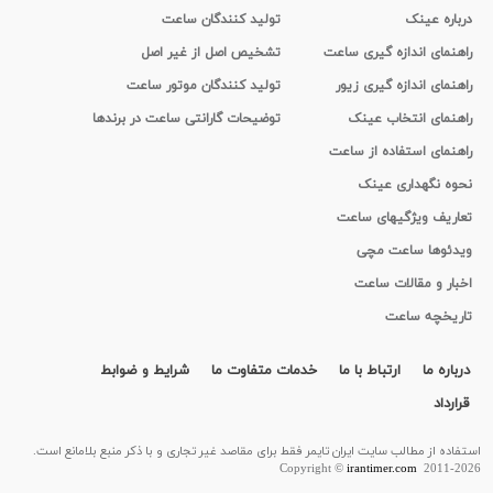
درباره عینک
تولید کنندگان ساعت
راهنمای اندازه گیری ساعت
تشخیص اصل از غیر اصل
راهنمای اندازه گیری زیور
تولید کنندگان موتور ساعت
راهنمای انتخاب عینک
توضیحات گارانتی ساعت در برندها
راهنمای استفاده از ساعت
نحوه نگهداری عینک
تعاریف ویژگیهای ساعت
ویدئوها ساعت مچی
اخبار و مقالات ساعت
تاریخچه ساعت
درباره ما
ارتباط با ما
خدمات متفاوت ما
شرایط و ضوابط
قرارداد
استفاده از مطالب سايت ایران تایمر فقط برای مقاصد غیر تجاری و با ذکر منبع بلامانع است.
Copyright ©
irantimer.com
2011-2026