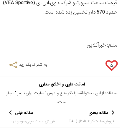
قیمت ساعت اسپورتیو شرکت وی.ایی.ای (VEA Sportive)
حدود 570 دلار تخمین زده شده است.
منبع: خبرآنلاین
به اشتراک بگذارید
۵
امانت داری و اخلاق مداری
استفاده از این محتوا فقط با ذکر منبع و آدرس "
سایت ایران تایمر
" مجاز
است.
مقاله بعدی
مقاله قبلی
فروش ساعت کونتینانتال (CONTINENTAL) ساخت سوئیس در سایت ایران تایمر آغاز شد
فروش ساعت مچی جوجو در سایت ایران تایمر آغاز شد