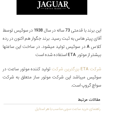
مقایسه
این برند با قدمتی 73 ساله در سال 1938 در سوئیس توسط
ساعت
دیجیتال
آقای پیتر هاس به ثبت رسید. برند جگوار هم اکنون در رده
گارمین
کلاس A در سوئیس تولید میشود. در ساخت این ساعتها
Instinct...
۱۴۰۵/۵/۱۷
بیشتر از موتور ETA استفاده شده است
مقایسه
ساعت
شرکت ETA بزرگترین شرکت
تولید کننده موتور ساعت در
کاسیو
سوئیس میباشد این شرکت موتور ساز متعلق به شرکت
Pro
Trek
سواچ گروپ است.
و
تیسوت
مقالات مرتبط
...
۱۴۰۵/۵/۱۳
راهنمای خرید ساعت مچی مناسب با هر استایل