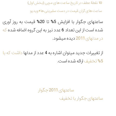
شاهکار
10 نقطۀ عطف در تاریخ ساعت های مچی (بخش اول)
جدید
ساعت های گران قیمت در دست سلبریتی ها+ویدیو
MB&F:
ساعت
ساعتهای جگوار با افزایش 5% تا 20% قیمت به روز آوری
مچی
که
شده است از این تعداد 6 عدد نیز به این گروه اضافه شده
که
مرزها...
در مدلهای 2011
دیده میشود.
۱۴۰۵/۵/۱۱
از
از تغییرات جدید میتوان اشاره به 4 عدد از مدلها
داشت که با
طراحی
مینیمال
5% تخفیف
ارائه شده است.
تا
امکانات
هوشمند؛...
۱۴۰۵/۵/۶
ساعتهای 2011 جگوار
ساعتهای جگوار با تخفیف
کورناوین
پشت‌صحنه
مراسم تقدیر از
(Cornavin)؛
ساخت ساعت‌های
فعالان منتخب
گفت‌وگوی
صنف ساعت
کاور؛ بازدید ایران