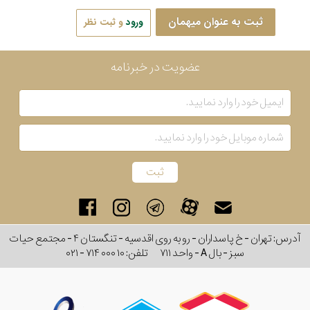
ثبت به عنوان میهمان
ورود
و ثبت نظر
عضویت در خبرنامه
آدرس: تهران - خ پاسداران - رو به روی اقدسیه - تنگستان ۴ - مجتمع حیات
سبز - بال A - واحد ۷۱۱
تلفن:
۰۲۱ - ۷۱۴ ۰۰۰ ۱۰