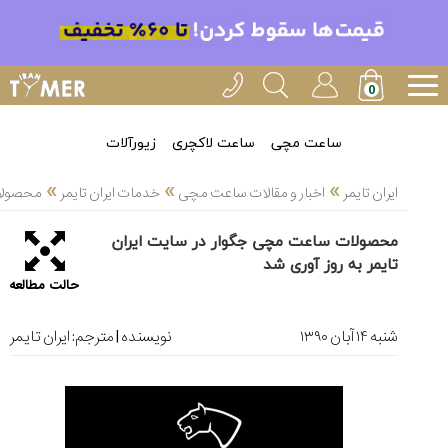
خدمات
ایران
تایمر(11)
آموزش
ساعت مچی
ساعت لاکچری
زیورآلات
تنظیم
»
»
»
ساعتها(2)
ایران تایمر
اخبار و مقالات ساعت مچی
خدمات ایران تایمر
محصولات
سرزمین
محصولات ساعت مچی جگوار در سایت ایران
ساعت،
تایمر به روز آوری شد
سوئیس(136)
حالت مطالعه
آموزش
و
شنبه ۱۴ آبان ۱۳۹۰
نویسنده | مترجم:
ایران تایمر
دانستی
های
ساعت
ها(127)