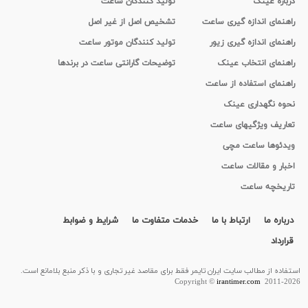
درباره عینک
تولید کنندگان ساعت
راهنمای اندازه گیری ساعت
تشخیص اصل از غیر اصل
راهنمای اندازه گیری زیور
تولید کنندگان موتور ساعت
راهنمای انتخاب عینک
توضیحات گارانتی ساعت در برندها
راهنمای استفاده از ساعت
نحوه نگهداری عینک
تعاریف ویژگیهای ساعت
ویدئوها ساعت مچی
اخبار و مقالات ساعت
تاریخچه ساعت
درباره ما
ارتباط با ما
خدمات متفاوت ما
شرایط و ضوابط
قرارداد
استفاده از مطالب سايت ایران تایمر فقط برای مقاصد غیر تجاری و با ذکر منبع بلامانع است.
Copyright ©
irantimer.com
2011-2026