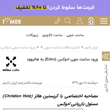
خدمات
ایران
تایمر(11)
آموزش
ساعت مچی
ساعت لاکچری
زیورآلات
تنظیم
»
»
»
ساعتها(2)
ایران تایمر
اخبار و مقالات ساعت مچی
ورود ساعت مچی ادوکس (Edox) به هالیوو
سرزمین
ورود ساعت مچی ادوکس (Edox) به هالیوود
ساعت،
سوئیس(136)
حالت مطالعه
آموزش
و
دوشنبه ۱۰ مهر ۱۳۹۱
نویسنده | مترجم:
ایران تایمر
دانستی
های
مصاحبه اختصاصی با کریستین هاتز
(Christion Hotz)
ساعت
ها(127)
مسئول بازریابی ادوکس