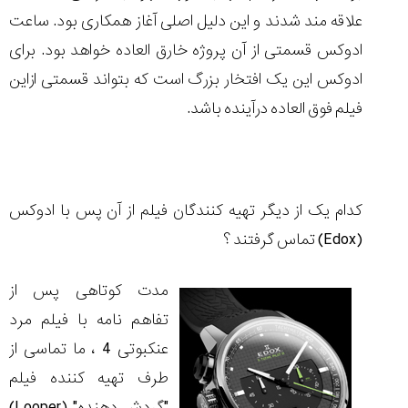
شاهکار
علاقه مند شدند و این دلیل اصلی آغاز همکاری بود. ساعت
جدید
MB&F:
ادوکس قسمتی از آن پروژه خارق العاده خواهد بود. برای
ساعت
ادوکس این یک افتخار بزرگ است که بتواند قسمتی ازاین
مچی
که
فیلم فوق العاده درآینده باشد.
مرزها...
۱۴۰۵/۵/۱۱
از
طراحی
مینیمال
کدام یک از دیگر تهیه کنندگان فیلم از آن پس با ادوکس
تا
(Edox)
تماس گرفتند ؟
امکانات
هوشمند؛...
۱۴۰۵/۵/۶
مدت کوتاهی پس از
تفاهم نامه با فیلم مرد
عنکبوتی 4 ، ما تماسی از
طرف تهیه کننده فیلم
کورناوین
پشت‌صحنه
مراسم تقدیر از
(Cornavin)؛
ساخت ساعت‌های
فعالان منتخب
"گردش دهنده"
(Looper)
گفت‌وگوی
صنف ساعت
کاور؛ بازدید ایران