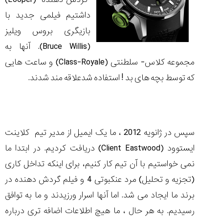
تایمر از کارخانه
اختصاصی با مدیر
14:06
01:15
7:52
داشتیم فیلمی جدید با
Cover Watches
برند ساعت
سوئیس
سوئیسی در دفتر
۴۹
۴۱
مرکزی سوئیس
بازیگری بروس ویلیز
۱۰۲
۱۴۰۵/۵/۱۰
۱۴۰۵/۴/۱۵
۱۴۰۵/۴/۱۶
(Bruce Willis)
. آنها به
مجموعه کلاس- سلطنتی
(Class-Royale)
و ساعت هایی
که توسط بچه های بد ! استفاده شدعلاقه مند شدند.
سپس در ژانویه 2012 ، ما یک ایمیل از مدیر تیم کلاینت
ایستوود
(Client Eastwood)
دریافت کردیم. در ابتدا ما
نمی خواستیم با آن تیم کار کنیم، برای اینکه تداخل کاری
(تجزیه و تحلیل) مرد عنکبوتی 4 و فیلم گردش دهنده در
برند ما ایجاد می شد. اما آنها اسرار ورزیدند و ما به توافق
رسیدیم. به هر حال ، ما هیچ اطلاعات اضافه تری درباره