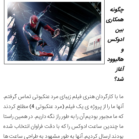
چگونه
همکاری
بین
مقایسه
ادوکس
ساعت
دیجیتال
و
گارمین
هالیوود
Instinct...
۱۴۰۵/۵/۱۷
آغاز
مقایسه
شد؟
ساعت
کاسیو
ما با کارگردان هنری فیلم زیبای مرد عنکبوتی تماس گرفتم.
Pro
Trek
آنها ما را از پروژه ی یک فیلم (مرد عنکبوتی 4) مطلع کردند
و
که ما مجبور بودیم آن را به طور راز نگه داریم. در همین راستا
تیسوت
...
ما چندین ساعت ادوکس را که با دقت فراوان انتخاب شده
۱۴۰۵/۵/۱۳
بودند ارسال کردیم. آنها به طور مشهود به طراحی ساعت ها