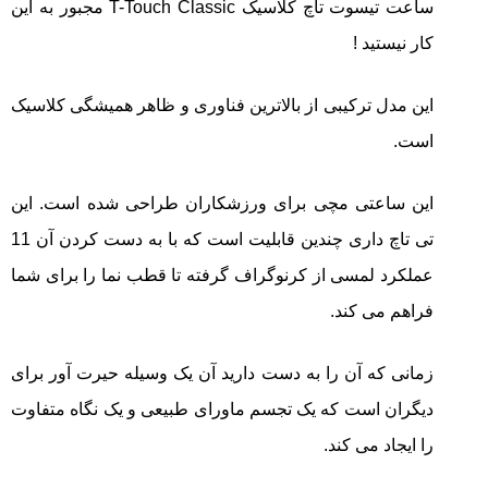
ساعت تیسوت تاچ کلاسیک
T-Touch Classic
مجبور به این
تایمر از کارخانه
اختصاصی با مدیر
14:06
01:15
7:52
Cover Watches
برند ساعت
کار نیستید !
سوئیس
سوئیسی در دفتر
۴۳
۵۰
مرکزی سوئیس
۱۰۷
۱۴۰۵/۵/۱۰
۱۴۰۵/۴/۱۵
۱۴۰۵/۴/۱۶
این مدل ترکیبی از بالاترین فناوری و ظاهر همیشگی کلاسیک
است.
این ساعتی مچی برای ورزشکاران طراحی شده است. این
تی تاچ داری چندین قابلیت است که با به دست کردن آن 11
عملکرد لمسی از کرنوگراف گرفته تا قطب نما را برای شما
فراهم می کند.
زمانی که آن را به دست دارید آن یک وسیله حیرت آور برای
دیگران است که یک تجسم ماورای طبیعی و یک نگاه متفاوت
را ایجاد می کند.