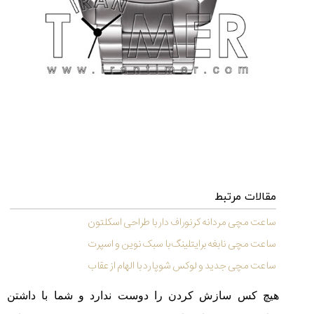
شاهکار
جدید
MB&F:
ساعت
مچی
که
مرزها...
۱۴۰۵/۵/۱۱
از
طراحی
مینیمال
تا
امکانات
مقالات مرتبط
هوشمند؛...
۱۴۰۵/۵/۶
ساعت مچی مردانه کرنوراف دار با طراحی اسکلتون
ساعت مچی نابغه برایتلینگ با سبک نوین و اسپرت
ساعت مچی جدید و لوکس شوپارد با الهام از عقاب
کورناوین
پشت‌صحنه
مراسم تقدیر از
هیچ کس سازش کردن را دوست ندارد و شما با داشتن
(Cornavin)؛
ساخت ساعت‌های
فعالان منتخب
گفت‌وگوی
صنف ساعت
کاور؛ بازدید ایران