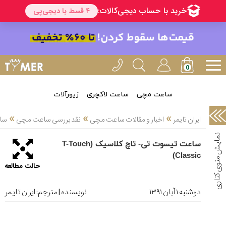
خدمات
ایران
تایمر(11)
آموزش
تنظیم
ساعتها(2)
ساعت مچی
ساعت لاکچری
زیورآلات
سرزمین
»
»
»
ایران تایمر
اخبار و مقالات ساعت مچی
نقد بررسی ساعت مچی
ساعت
ساعت،
سوئیس(136)
ساعت تیسوت تی- تاچ کلاسیک (T-Touch
Classic)
آموزش
حالت مطالعه
و
دانستی
های
دوشنبه ۱ آبان ۱۳۹۱
نویسنده | مترجم:
ایران تایمر
ساعت
ها(127)