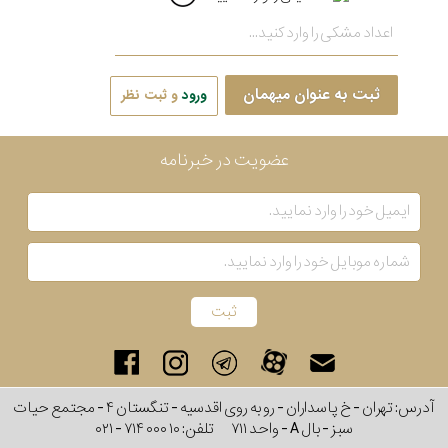
ثبت به عنوان میهمان
ورود
و ثبت نظر
عضویت در خبرنامه
آدرس: تهران - خ پاسداران - رو به روی اقدسیه - تنگستان ۴ - مجتمع حیات
سبز - بال A - واحد ۷۱۱
تلفن:
۰۲۱ - ۷۱۴ ۰۰۰ ۱۰