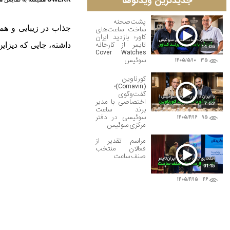
جدیدترین ویدئوها
پشت‌صحنه
جذاب در زیبایی و هم
ساخت ساعت‌های
کاور؛ بازدید ایران
تایمر از کارخانه
داشته، جایی که دیزای
14:06
Cover Watches
سوئیس
۱۴۰۵/۵/۱۰
۳۵
کورناوین
(Cornavin)؛
گفت‌وگوی
اختصاصی با مدیر
7:52
برند ساعت
سوئیسی در دفتر
۱۴۰۵/۴/۱۶
۹۵
مرکزی سوئیس
مراسم تقدیر از
فعالان منتخب
صنف ساعت
01:15
۱۴۰۵/۴/۱۵
۴۶