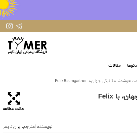
IranTimer Instagram Page
IranTimer Telegram channel
ئوها
مقالات
نمایش جهانی URWERK EM، اولین ساعت هوشمند مکانیکی جهان، با Felix
حالت مطالعه
نویسنده | مترجم:
ایران تایمر