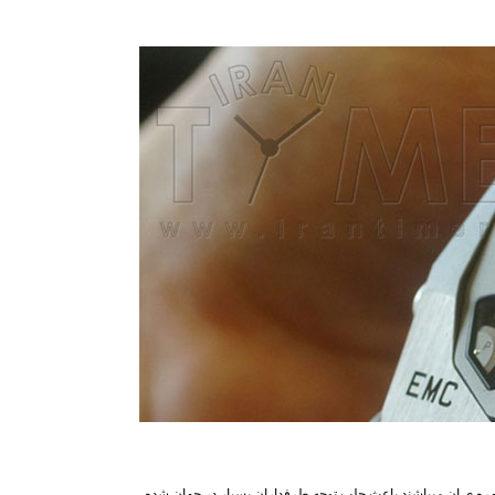
هره ی ان میباشند باعث جلب توجه طرفداران بسیار در جهان شده.