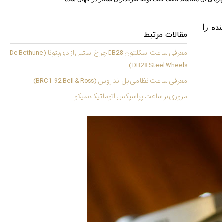
ده را
مقالات مرتبط
معرفی ساعت اسکلتون DB28 چرخ استیل از دی‌بِتونا (De Bethune
DB28 Steel Wheels )
معرفی ساعت نظامی بل اند روس (BRC1-92 Bell & Ross)
مروری بر ساعت پراسپکس اتوماتیک سیکو