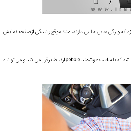
ه ویژگی هایی جالبی دارند. مثلا موقع رانندگی ازصفحه نمایش
مرسدس اعلام کرده است که ورژن جدیدی از نرم افزار digital drivestyle هم ساخته خواهد شد که با ساعت هوشمند pebble ارتباط برقرار می کند و می توانید