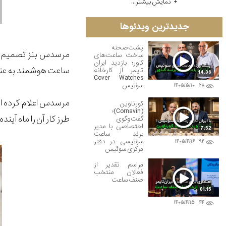
نمایش بیشتر...
جدیدترین ویدئوها
پشت‌صحنه
مرسدس بنز تصمیم گر
ساخت ساعت‌های
کاور؛ بازدید ایران
ساعت هوشمند به عنو
تایمر از کارخانه
14:06
Cover Watches
سوئیس
۱۴۰۵/۵/۱۰
۲۸
کورناوین
(Cornavin)؛
طرز کار آن را ماه آینده در نمایش
گفت‌وگوی
اختصاصی با مدیر
7:52
برند ساعت
سوئیسی در دفتر
۱۴۰۵/۴/۱۶
۹۲
مرکزی سوئیس
مراسم تقدیر از
فعالان منتخب
صنف ساعت
01:15
۱۴۰۵/۴/۱۵
۴۴