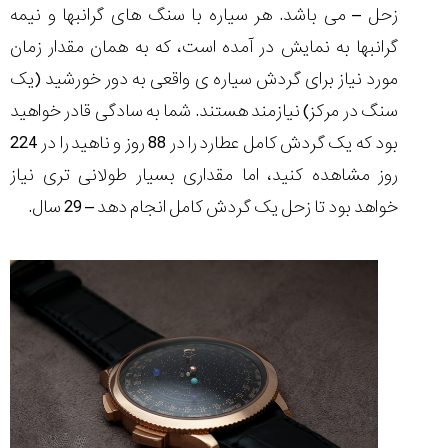
شاهکار
زحل – می باشد. هر سیاره با سنگ های گرانبها و نیمه
جدید
گرانبها به نمایش در آمده است، که به همان مقدار زمان
MB&F:
ساعت
مورد نیاز برای گردش سیاره ی واقعی به دور خورشید (یک
مچی
سنگ در مرکز) نیازمند هستند. شما به سادگی قادر خواهید
که
مرزها...
بود که یک گردش کامل عطارد را در 88 روز و ناهید را در 224
۱۴۰۵/۵/۱۱
روز مشاهده کنید، اما مقداری بسیار طولانی تری نیاز
از
خواهد بود تا زحل یک گردش کامل انجام دهد – 29 سال.
طراحی
مینیمال
تا
امکانات
هوشمند؛...
۱۴۰۵/۵/۶
کورناوین
پشت‌صحنه
مراسم تقدیر از
(Cornavin)؛
ساخت ساعت‌های
فعالان منتخب
گفت‌وگوی
صنف ساعت
کاور؛ بازدید ایران