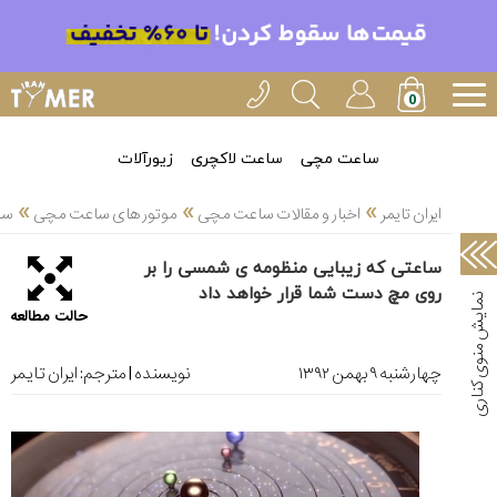
خدمات
ایران
تایمر(11)
آموزش
ساعت مچی
ساعت لاکچری
زیورآلات
تنظیم
»
»
»
ساعتها(2)
ایران تایمر
اخبار و مقالات ساعت مچی
موتور های ساعت مچی
سا
سرزمین
ساعتی که زیبایی منظومه ی شمسی را بر
ساعت،
روی مچ دست شما قرار خواهد داد
سوئیس(136)
حالت مطالعه
آموزش
و
چهارشنبه ۹ بهمن ۱۳۹۲
نویسنده | مترجم:
ایران تایمر
دانستی
های
ساعت
ها(127)