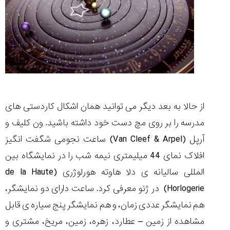
مقایسه
ساعت
دیجیتال
گارمین
Instinct...
از حالا به بعد دیگر می توانید همان اشکال کاردستی های
۱۴۰۵/۵/۱۷
مدرسه را بر روی مچ دست خود داشته باشید. ون کلیف و
مقایسه
آرپل (Van Cleef & Arpel) ساعت نجومی شگفت انگیز
ساعت
کاسیو
افلاک نمای 44 میلیمتری نیمه شب را در نمایشگاه بین
Pro
Trek
المللی سالیانه ی دلا هاوته هورلوژری (de la Haute
و
Horlogerie) در ژنو معرفی کرد. ساعت دارای دو نمایشگر،
تیسوت
...
هم نمایشگر عددی زمان، و هم نمایشگر پنج سیاره ی قابل
۱۴۰۵/۵/۱۳
مشاهده از زمین – عطارد، زهره، زمین، مریخ، مشتری و