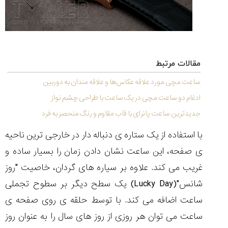
تایمر از کارخانه
اختصاصی با مدیر
14:06
01:15
7:52
Cover Watches
برند ساعت
سوئیس
سوئیسی در دفتر
۳۸
۴۸
مرکزی سوئیس
۱۰۰
۱۴۰۵/۵/۱۰
۱۴۰۵/۴/۱۵
۱۴۰۵/۴/۱۶
مقالات مرتبط
ساعت مچی مورد علاقه عکاس‌ها و علاقه مندان به دوربین
ادغام دو ساعت مچی در یک ساعت با طراحی چشم نواز
جدیدترین ساعت پانرای با قاب مقاوم و رنگ منحصر به فرد
با استفاده از یک ستاره ی دنباله دار در خارجی ترین ناحیه
ی صفحه، این ساعت نشان دادن زمان را بسیار ساده و
غریب می کند. علاوه بر سیاره های گردان، خاصیت "روز
شانس"(Lucky Day) یک سطح دیگر بر سطوح تجملی
ساعت اضافه می کند. با توسط حلقه ی روی صفحه ی
ساعت می توان هر روزی از روز های سال را به عنوان روز