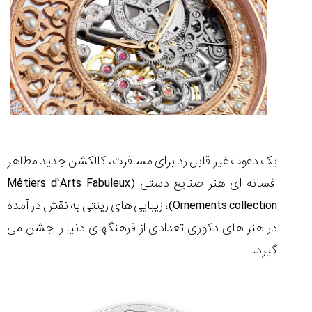
مقایسه
ساعت
دیجیتال
گارمین
Instinct...
۱۴۰۵/۵/۱۷
یک دعوت غیر قابل رد برای مسافرت، کالکشن جدید مظاهر
مقایسه
افسانه ای هنر صنایع دستی (Métiers d’Arts Fabuleux
ساعت
کاسیو
Ornements collection)، زیبایی های زینتی به نقش در آمده
Pro
در هنر های دکوری تعدادی از فرهنگهای دنیا را جشن می
Trek
و
گیرد.
تیسوت
...
۱۴۰۵/۵/۱۳