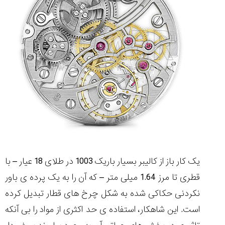
تایمر از کارخانه
اختصاصی با مدیر
14:06
01:15
7:52
Cover Watches
برند ساعت
سوئیس
سوئیسی در دفتر
۳۸
۴۸
مرکزی سوئیس
۱۰۰
۱۴۰۵/۵/۱۰
۱۴۰۵/۴/۱۵
۱۴۰۵/۴/۱۶
یک کار باز از کالیبر بسیار باریک 1003 در طلای 18 عیار – با
قطری تا مرز 1.64 میلی متر – که آن را به یک پرده ی باور
نکردنی حکاکی شده به شکل چرخ های قطار تبدیل کرده
است. این شاهکار، استفاده ی حد اکثری از مواد را بی آنکه