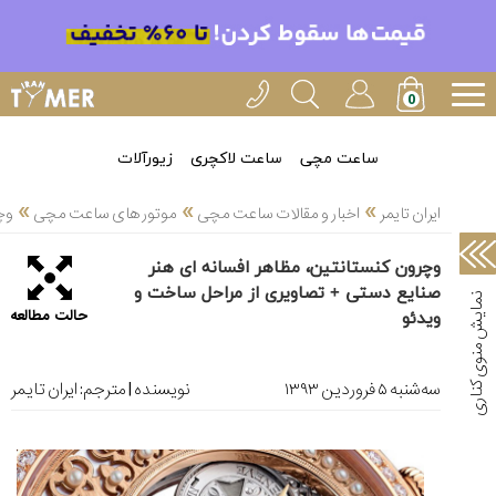
خدمات
ایران
تایمر(11)
آموزش
ساعت مچی
ساعت لاکچری
زیورآلات
تنظیم
»
»
»
ساعتها(2)
ایران تایمر
اخبار و مقالات ساعت مچی
موتور های ساعت مچی
وچ
سرزمین
وچرون کنستانتین، مظاهر افسانه ای هنر
ساعت،
صنایع دستی + تصاویری از مراحل ساخت و
سوئیس(136)
حالت مطالعه
ویدئو
آموزش
و
ﺳﻪشنبه ۵ فروردین ۱۳۹۳
نویسنده | مترجم:
ایران تایمر
دانستی
های
ساعت
ها(127)