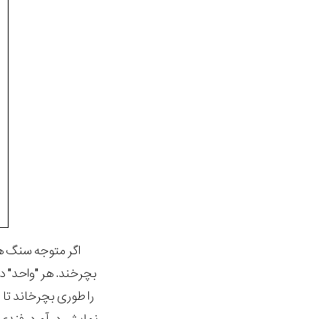
اگر متوجه سنگ ها
بچرخند. هر "واحد" در