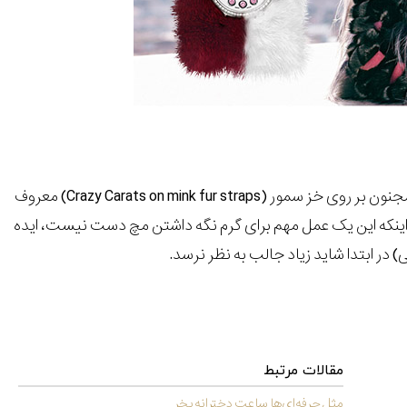
برای سال 2014، فندی یک کالکشن ساعت برای خانم ها را عرضه خواهد کرد، که به قیراط مجنون بر روی خز سمور (Crazy Carats on mink fur straps) معروف
ه اینکه این یک عمل مهم برای گرم نگه داشتن مچ دست نیست، ایده
ر ابتدا شاید زیاد جالب به نظر نرسد.
مقالات مرتبط
مثل حرفه‌ای‌ها ساعت دخترانه بخر