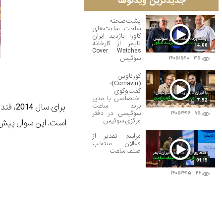
جدیدترین ویدئوها
پشت‌صحنه
ساخت ساعت‌های
کاور؛ بازدید ایران
تایمر از کارخانه
14:06
Cover Watches
سوئیس
۱۴۰۵/۵/۱۰
۳۵
کورناوین
(Cornavin)؛
گفت‌وگوی
اختصاصی با مدیر
7:52
برند ساعت
سوئیسی در دفتر
۱۴۰۵/۴/۱۶
۹۵
مرکزی سوئیس
است. این سوال پیش م
مراسم تقدیر از
فعالان منتخب
صنف ساعت
01:15
۱۴۰۵/۴/۱۵
۴۶