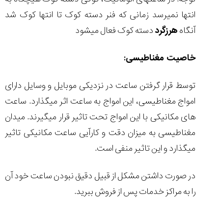
تایمر از کارخانه
اختصاصی با مدیر
14:06
01:15
7:52
انتها نمیرسد زمانی که فنر دسته کوک تا انتها کوک شد
Cover Watches
برند ساعت
سوئیس
سوئیسی در دفتر
۳۸
۴۸
مرکزی سوئیس
آنگاه
هرزگرد
دسته کوک فعال میشود
۱۰۰
۱۴۰۵/۵/۱۰
۱۴۰۵/۴/۱۵
۱۴۰۵/۴/۱۶
خاصیت مغناطیسی:
توسط قرار گرفتن ساعت در نزدیکی موبایل و وسایل دارای
امواج مغناطیسی، این امواج به ساعت اثر میگذارد. ساعت
های مکانیکی با این امواج تحت تاثیر قرار میگیرند. میدان
مغناطیسی به میزان دقت و کارآیی ساعت مکانیکی تاثیر
میگذارد و این تاثیر منفی است.
در صورت داشتن مشکل از قبیل دقیق نبودن ساعت خود آن
را به مراکز خدمات پس از فروش ببرید.