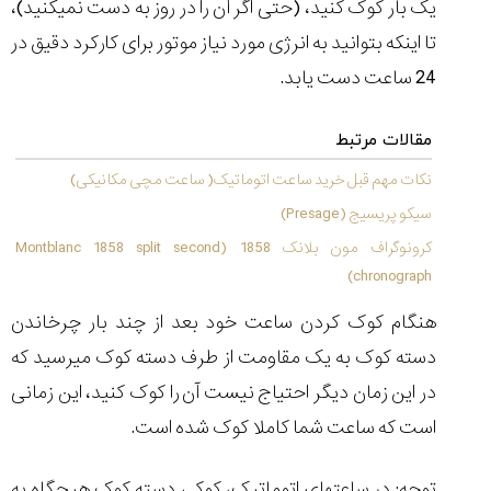
شاهکار
یک بار کوک کنید، (حتی اگر آن را در روز به دست نمیکنید)،
جدید
تا اینکه بتوانید به انرژی مورد نیاز موتور برای کارکرد دقیق در
MB&F:
ساعت
24 ساعت دست یابد.
مچی
که
مقالات مرتبط
مرزها...
۱۴۰۵/۵/۱۱
نکات مهم قبل خرید ساعت اتوماتیک( ساعت مچی مکانیکی)
از
سیکو پریسیج (Presage)
طراحی
کرونوگراف مون بلانک 1858 (Montblanc 1858 split second
مینیمال
تا
chronograph)
امکانات
هوشمند؛...
هنگام کوک کردن ساعت خود بعد از چند بار چرخاندن
۱۴۰۵/۵/۶
دسته کوک به یک مقاومت از طرف دسته کوک میرسید که
در این زمان دیگر احتیاج نیست آن را کوک کنید، این زمانی
است که ساعت شما کاملا کوک شده است.
کورناوین
پشت‌صحنه
مراسم تقدیر از
(Cornavin)؛
ساخت ساعت‌های
فعالان منتخب
توجه: در ساعتهای اتوماتیک، کوکی دسته کوک هیچگاه به
گفت‌وگوی
صنف ساعت
کاور؛ بازدید ایران