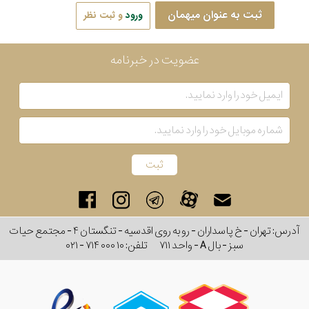
ثبت به عنوان میهمان
ورود
و ثبت نظر
عضویت در خبرنامه
آدرس: تهران - خ پاسداران - رو به روی اقدسیه - تنگستان ۴ - مجتمع حیات
سبز - بال A - واحد ۷۱۱
تلفن:
۰۲۱ - ۷۱۴ ۰۰۰ ۱۰