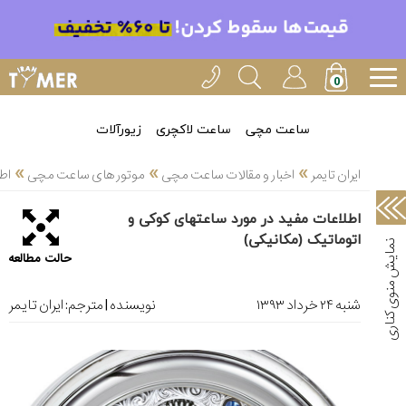
خدمات
ایران
تایمر(11)
آموزش
ساعت مچی
ساعت لاکچری
زیورآلات
تنظیم
»
»
»
ساعتها(2)
ایران تایمر
اخبار و مقالات ساعت مچی
موتور های ساعت مچی
اط
سرزمین
اطلاعات مفید در مورد ساعتهای کوکی و
ساعت،
اتوماتیک (مکانیکی)
سوئیس(136)
حالت مطالعه
آموزش
و
شنبه ۲۴ خرداد ۱۳۹۳
نویسنده | مترجم:
ایران تایمر
دانستی
های
ساعت
ها(127)