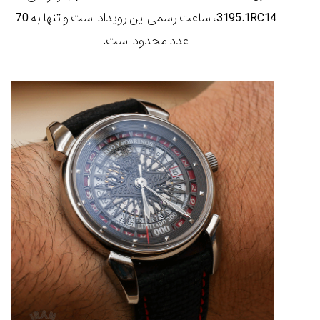
۱۴۰۵/۵/۱۱
3195.1RC14، ساعت رسمی این رویداد است و تنها به 70
از
عدد محدود است.
طراحی
مینیمال
تا
امکانات
هوشمند؛...
۱۴۰۵/۵/۶
بهترین
ساعت
مردانه
غواصی
برای
ماجرا...
۱۴۰۵/۵/۳
کورناوین
پشت‌صحنه
مراسم تقدیر از