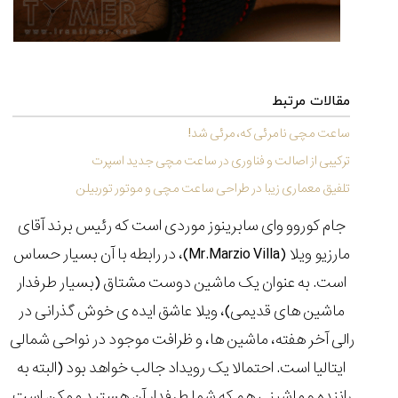
(Cornavin)؛
ساخت ساعت‌های
فعالان منتخب
گفت‌وگوی
صنف ساعت
کاور؛ بازدید ایران
تایمر از کارخانه
اختصاصی با مدیر
14:06
01:15
7:52
Cover Watches
برند ساعت
سوئیس
سوئیسی در دفتر
۳۲
۴۵
۹۴
مرکزی سوئیس
۱۴۰۵/۵/۱۰
۱۴۰۵/۴/۱۵
۱۴۰۵/۴/۱۶
مقالات مرتبط
ساعت مچی نامرئی که، مرئی شد!
ترکیبی از اصالت و فناوری در ساعت مچی جدید اسپرت
تلفیق معماری زیبا در طراحی ساعت مچی و موتور توربیلن
جام کوروو وای سابرینوز موردی است که رئیس برند آقای
مارزیو ویلا (Mr.Marzio Villa)، در رابطه با آن بسیار حساس
است. به عنوان یک ماشین دوست مشتاق (بسیار طرفدار
ماشین های قدیمی)، ویلا عاشق ایده ی خوش گذرانی در
رالی آخر هفته، ماشین ها، و ظرافت موجود در نواحی شمالی
ایتالیا است. احتمالا یک رویداد جالب خواهد بود (البته به
راننده و ماشینی هم که شما طرفدار آن هستید ممکن است