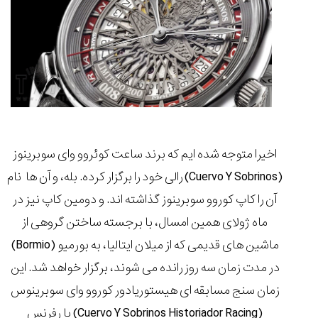
مقایسه
ساعت
کاسیو
Pro
Trek
و
اخیرا متوجه شده ایم که برند ساعت کوئروو وای سوبرینوز
تیسوت
(Cuervo Y Sobrinos) رالی خود را برگزار کرده. بله، و آن ها نام
...
۱۴۰۵/۵/۱۳
آن را کاپ کوروو سوبرینوز گذاشته اند. و دومین کاپ نیز در
شاهکار
ماه ژولای همین امسال، با برجسته ساختن گروهی از
جدید
ماشین های قدیمی که از میلان ایتالیا، به بورمیو (Bormio)
MB&F:
ساعت
در مدت زمان سه روز رانده می شوند، برگزار خواهد شد. این
مچی
زمان سنج مسابقه ای هیستوریادور کوروو وای سوبرینوس
که
مرزها...
(Cuervo Y Sobrinos Historiador Racing) با رفرنس