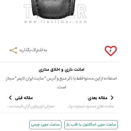
به اشتراک بگذارید
۲
امانت داری و اخلاق مداری
استفاده از این محتوا فقط با ذکر منبع و آدرس "
سایت ایران تایمر
" مجاز
است.
مقاله بعدی
مقاله قبلی
ساعت های محدود تیسوت برای هفدهمین بازی های آسیایی Incheon 2014
معرفی توربیلون گران قیمت سفایر RM 56-02 ریچارد میل
ساعت مچی اسکلتون یا قلب باز
ساعت مچی چرمی