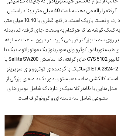
جالب از تنوع کالکشن هیستوریادور که جایگاه کلاسیکی
گرفته را ارائه می دهد. ساعت 40 میلی متر پهنا در استیل
دارد، و نسبتا باریک است، در تنها قطری با 10.40 میلی متر.
به کمک گوشه ها که هرکدام به وسعت جای گرفته اند، بدنه
بر روی سمت بزرگتر قرار می گیرد. در درون ساعت مسابقه
ای هیستوریادور کوئرو وای سوبرینوز یک موتور اتوماتیک با
کالیبر CYS 5102 خای گرفته، که اساسش Sellita SW200 یا
ETA 2824-2 اتوماتیک با گردنده ی کوئروو وای سوبرینو
است. کالکشن ساعت هیستوریادور یک دامنه ی بزرگی از
مدل هایی با ظاهر کلاسیک را دارد، که شامل موتور های
متنوعی شامل سه دسته ای و کرونوگراف است.