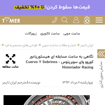
خدمات
ایران
تایمر(11)
آموزش
ساعت مچی
ساعت لاکچری
زیورآلات
تنظیم
»
»
»
ساعتها(2)
ایران تایمر
اخبار و مقالات ساعت مچی
طراحی های منحصر به فرد
ن
سرزمین
نگاهی به ساعت مسابقه ای هیستوریادور
ساعت،
کوروو وای سوبرینوس - Cuervo Y Sobrinos
سوئیس(136)
حالت مطالعه
Historiador Racing
آموزش
و
چهارشنبه ۸ مرداد ۱۳۹۳
نویسنده | مترجم:
ایران تایمر
دانستی
های
ساعت
ها(127)