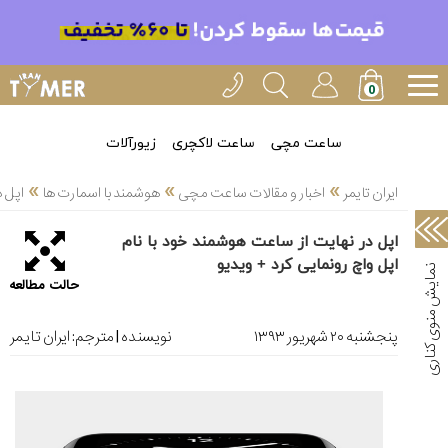
خدمات
ایران
تایمر(11)
آموزش
ساعت مچی
ساعت لاکچری
زیورآلات
تنظیم
»
»
»
ساعتها(2)
ایران تایمر
اخبار و مقالات ساعت مچی
هوشمند با اسمارت ها
اپل د
سرزمین
اپل در نهایت از ساعت هوشمند خود با نام
ساعت،
اپل واچ رونمایی کرد + ویدیو
سوئیس(136)
حالت مطالعه
آموزش
و
پنجشنبه ۲۰ شهریور ۱۳۹۳
نویسنده | مترجم:
ایران تایمر
دانستی
های
ساعت
ها(127)