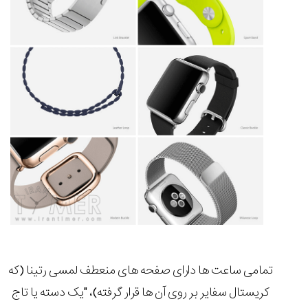
تمامی ساعت ها دارای صفحه های منعطف لمسی رتینا (که
کریستال سفایر بر روی آن ها قرار گرفته)، "یک دسته یا تاج