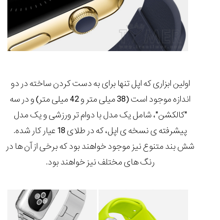
(Cornavin)؛
ساخت ساعت‌های
فعالان منتخب
گفت‌وگوی
صنف ساعت
کاور؛ بازدید ایران
تایمر از کارخانه
اختصاصی با مدیر
14:06
01:15
7:52
Cover Watches
برند ساعت
سوئیس
سوئیسی در دفتر
۳۲
۴۵
۹۴
مرکزی سوئیس
۱۴۰۵/۵/۱۰
۱۴۰۵/۴/۱۵
۱۴۰۵/۴/۱۶
اولین ابزاری که اپل تنها برای به دست کردن ساخته در دو
اندازه موجود است (38 میلی متر و 42 میلی متر) و در سه
"کالکشن"، شامل یک مدل با دوام تر ورزشی و یک مدل
پیشرفته ی نسخه ی اپل، که در
طلای 18 عیار
کار شده.
شش بند متنوع نیز موجود خواهند بود که برخی از آن ها در
رنگ های مختلف نیز خواهند بود.