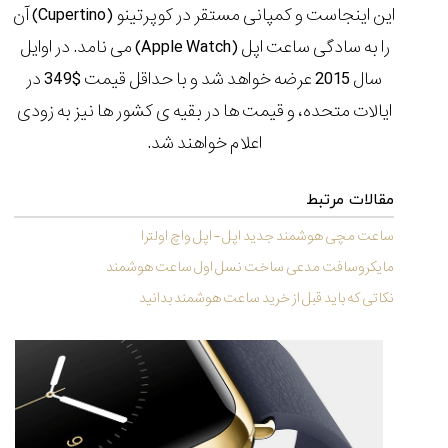
۱۴۰۵/۵/۱۱
این اینجاست و کمپانی مستقر در کوپرتینو (Cupertino) آن
را به سادگی ساعت اپل (Apple Watch) می نامد. در اوایل
از
طراحی
سال 2015 عرضه خواهد شد و با
حداقل قیمت $349
در
مینیمال
ایالات متحده، و قیمت ها در بقیه ی کشور ها نیز به زودی
تا
امکانات
اعلام خواهند شد.
هوشمند؛...
۱۴۰۵/۵/۶
مقالات مرتبط
بهترین
ساعت
ساعت مچی هوشمند جدید اپل - اپل واچ اولترا
مردانه
مایکروسافت مدعی ساخت نسل اول ساعت هوشمند
غواصی
برای
نکاتی که باید قبل از خرید ساعت هوشمند بدانید
ماجرا...
۱۴۰۵/۵/۳
کورناوین
پشت‌صحنه
مراسم تقدیر از