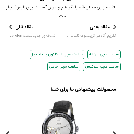
استفاده از این محتوا فقط با ذکر منبع و آدرس "
سایت ایران تایمر
" مجاز
است.
مقاله بعدی
مقاله قبلی
تکریم آکادمی کریستوف کلمب زنیس از فلیکس بامگارتنر
نسخه ی جدید ساعت HM5 CarbonMacrolon ام بی و اف + ویدیو
ساعت مچی مردانه
ساعت مچی اسکلتون یا قلب باز
ساعت مچی سوئیس
ساعت مچی چرمی
محصولات پیشنهادی ما برای شما