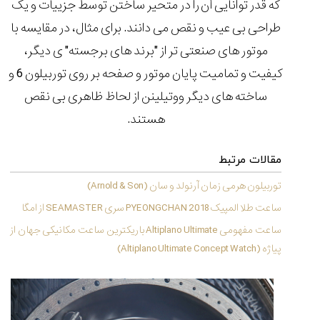
که قدر توانایی آن را در متحیر ساختن توسط جزییات و یک
(Cornavin)؛
ساخت ساعت‌های
فعالان منتخب
گفت‌وگوی
صنف ساعت
کاور؛ بازدید ایران
تایمر از کارخانه
اختصاصی با مدیر
طراحی بی عیب و نقص می دانند. برای مثال، در مقایسه با
14:06
01:15
7:52
Cover Watches
برند ساعت
سوئیس
سوئیسی در دفتر
۳۰
۹۲
۴۴
موتور های صنعتی تر از "برند های برجسته" ی دیگر،
مرکزی سوئیس
۱۴۰۵/۵/۱۰
۱۴۰۵/۴/۱۵
۱۴۰۵/۴/۱۶
کیفیت و تمامیت پایان موتور و صفحه بر روی توربیلون 6 و
ساخته های دیگر ووتیلینن از لحاظ ظاهری بی نقص
هستند.
مقالات مرتبط
توربیلون هرمی زمان آرنولد و سان (Arnold & Son)
ساعت طلا المپیک PYEONGCHAN 2018 سری SEAMASTER از امگا
ساعت مفهومی Altiplano Ultimate باریکترین ساعت مکانیکی جهان از
پیاژه (Altiplano Ultimate Concept Watch)