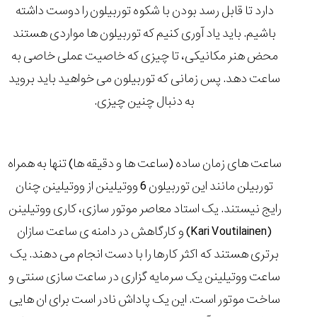
۱۴۰۵/۵/۱۱
دارد تا قابل رسد بودن با شکوه توربیلون را دوست داشته
باشیم. باید یاد آوری کنیم که توربیلون ها مواردی هستند
از
طراحی
محض هنر مکانیکی، تا چیزی که خاصیت عملی خاصی به
مینیمال
تا
ساعت دهد. پس زمانی که توربیلون می خواهید باید بروید
امکانات
به دنبال چنین چیزی.
هوشمند؛...
۱۴۰۵/۵/۶
بهترین
ساعت
ساعت های زمان ساده (ساعت ها و دقیقه ها) تنها به همراه
مردانه
توربیلن مانند این توربیلون 6 ووتیلینن از ووتیلینن چنان
غواصی
برای
رایج نیستند. یک استاد معاصر موتور سازی، کاری ووتیلینن
ماجرا...
(Kari Voutilainen) و کارگاهش در دامنه ی ساعت سازان
۱۴۰۵/۵/۳
برتری هستند که اکثر کارها را با دست انجام می دهند. یک
ساعت ووتیلینن یک سرمایه گزاری در ساعت سازی سنتی و
ساخت موتور است. این یک پاداش نادر است برای ان هایی
کورناوین
پشت‌صحنه
مراسم تقدیر از