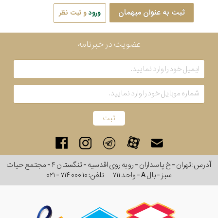
ثبت به عنوان میهمان
ورود
و ثبت نظر
عضویت در خبرنامه
آدرس: تهران - خ پاسداران - رو به روی اقدسیه - تنگستان ۴ - مجتمع حیات
سبز - بال A - واحد ۷۱۱
تلفن:
۰۲۱ - ۷۱۴ ۰۰۰ ۱۰