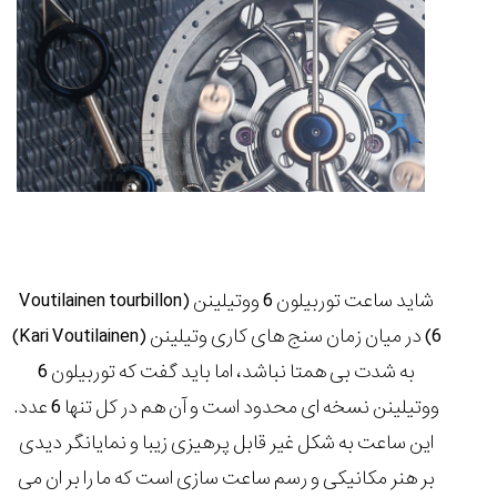
مقایسه
ساعت
کاسیو
Pro
Trek
و
تیسوت
...
شاید ساعت توربیلون 6 ووتیلینن (Voutilainen tourbillon
۱۴۰۵/۵/۱۳
6) در میان زمان سنج های کاری وتیلینن (Kari Voutilainen)
شاهکار
جدید
به شدت بی همتا نباشد، اما باید گفت که توربیلون 6
MB&F:
ووتیلینن نسخه ای محدود است و آن هم در کل تنها 6 عدد
.
ساعت
مچی
این ساعت به شکل غیر قابل پرهیزی زیبا و نمایانگر دیدی
که
بر هنر مکانیکی و رسم ساعت سازی است که ما را بر ان می
مرزها...