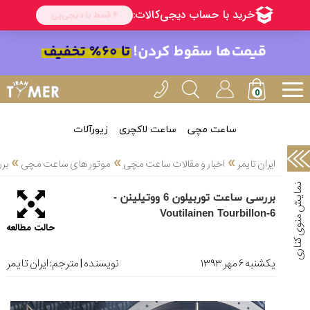
خدمات
ایران
تایمر(11)
آموزش
تنظیم
ساعتها(2)
ساعت مچی
ساعت لاکچری
زیورآلات
سرزمین
»
»
»
ایران تایمر
اخبار و مقالات ساعت مچی
موتور های ساعت مچی
بررسی 
ساعت،
سوئیس(136)
بررسی ساعت توربیلون 6 ووتیلینن -
Voutilainen Tourbillon-6
آموزش
حالت مطالعه
و
دانستی
های
یکشنبه ۶ مهر ۱۳۹۳
نویسنده | مترجم:
ایران تایمر
ساعت
ها(127)