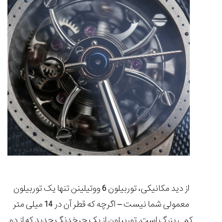
از دید مکانیکی، توربیلون 6 ووتیلینن تنها یک توربیلون
معمولی شما نیست – اگرچه که قطر آن در 14 میلی متر
کمی بزرگ است. توربیلون از یک چرخدنگ جدید که از دو