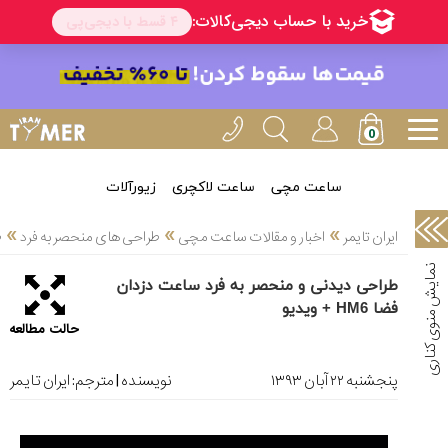
خدمات
ایران
تایمر(11)
آموزش
تنظیم
ساعتها(2)
ساعت مچی
ساعت لاکچری
زیورآلات
سرزمین
»
»
»
ایران تایمر
اخبار و مقالات ساعت مچی
طراحی های منحصر به فرد
ط
ساعت،
سوئیس(136)
طراحی دیدنی و منحصر به فرد ساعت دزدان
فضا HM6 + ویدیو
آموزش
حالت مطالعه
و
دانستی
های
پنجشنبه ۲۲ آبان ۱۳۹۳
نویسنده | مترجم:
ایران تایمر
ساعت
ها(127)