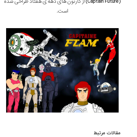
(Captain Future) از کارتون های دهه ی هفتاد طراحی شده
ساعت
کاسیو
است.
Pro
Trek
و
تیسوت
...
۱۴۰۵/۵/۱۳
شاهکار
جدید
MB&F:
ساعت
مچی
که
مرزها...
۱۴۰۵/۵/۱۱
مقالات مرتبط
کورناوین
پشت‌صحنه
مراسم تقدیر از