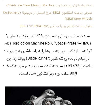
(Cornavin)؛
ساخت ساعت‌های
فعالان منتخب
گفت‌وگوی
صنف ساعت
کاور؛ بازدید ایران
استاد مامبا از کریستوف کلارت (Christophe Claret Maestro Mamba)
تایمر از کارخانه
اختصاصی با مدیر
14:06
01:15
7:52
Cover Watches
برند ساعت
معرفی ساعت اسکلتون DB28 چرخ استیل از دی‌بِتونا (De Bethune
سوئیس
سوئیسی در دفتر
۵۰
DB28 Steel Wheels )
مرکزی سوئیس
۵۵
۱۱۳
۱۴۰۵/۴/۱۵
معرفی ساعت نظامی بل اند روس (BRC1-92 Bell & Ross)
۱۴۰۵/۵/۱۰
۱۴۰۵/۴/۱۶
ساعت ماشین زمانی شماره ی 6 "کشتی دزدان فضایی"
(Horological Machine No. 6 “Space Pirate” – HM6) نام
گرفته، شاید کمی نیز بعضی ها را به یاد ماشین های پرنده
در فیلم دونده ی شمشیر (Blade Runner) بیاندازد. این
ساعت از
475 قطعه
ساخته شده است به همراه بدنه که خود
از
80 قطعه
ی مجزا تشکیل شده است.