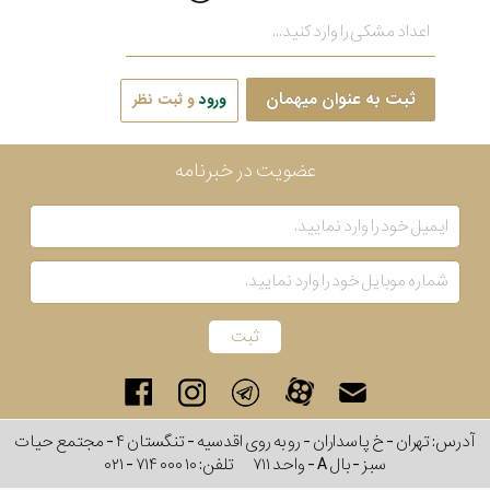
ثبت به عنوان میهمان
ورود
و ثبت نظر
عضویت در خبرنامه
آدرس: تهران - خ پاسداران - رو به روی اقدسیه - تنگستان ۴ - مجتمع حیات
سبز - بال A - واحد ۷۱۱
تلفن:
۰۲۱ - ۷۱۴ ۰۰۰ ۱۰