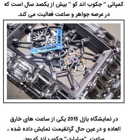
کمپانی " جکوب اند کو " بیش از یکصد سال است که
در عرصه جواهر و ساعت فعالیت می کند.
مقایسه
ساعت
دیجیتال
گارمین
Instinct...
۱۴۰۵/۵/۱۷
مقایسه
ساعت
کاسیو
Pro
Trek
و
تیسوت
در نمایشگاه بازل 2015 یکی از ساعت های خارق
...
العاده و در عین حال گرانقیمت نمایش داده شده ،
۱۴۰۵/۵/۱۳
ساعت "میلیاردر" جکوب اند کو بود.