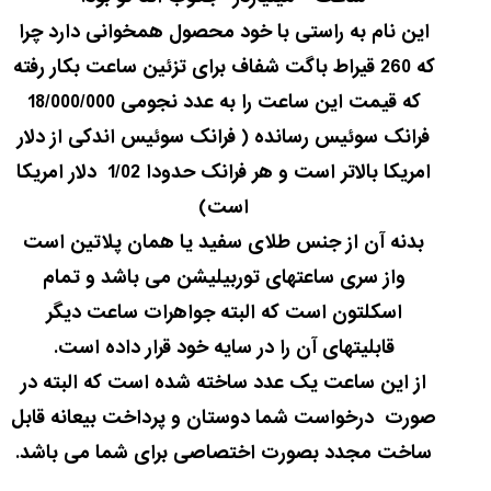
شاهکار
جدید
این نام به راستی با خود محصول همخوانی دارد چرا
MB&F:
که 260 قیراط باگت شفاف برای تزئین ساعت بکار رفته
ساعت
مچی
که قیمت این ساعت را به عدد نجومی 18/000/000
که
فرانک سوئیس رسانده ( فرانک سوئیس اندکی از دلار
مرزها...
۱۴۰۵/۵/۱۱
امریکا بالاتر است و هر فرانک حدودا 1/02 دلار امریکا
از
است)
طراحی
بدنه آن از جنس طلای سفید یا همان پلاتین است
مینیمال
تا
واز سری ساعتهای توربیلیشن می باشد و تمام
امکانات
اسکلتون است که البته جواهرات ساعت دیگر
هوشمند؛...
۱۴۰۵/۵/۶
قابلیتهای آن را در سایه خود قرار داده است.
از این ساعت یک عدد ساخته شده است که البته در
صورت درخواست شما دوستان و پرداخت بیعانه قابل
ساخت مجدد بصورت اختصاصی برای شما می باشد.
کورناوین
پشت‌صحنه
مراسم تقدیر از
(Cornavin)؛
ساخت ساعت‌های
فعالان منتخب
گفت‌وگوی
صنف ساعت
کاور؛ بازدید ایران