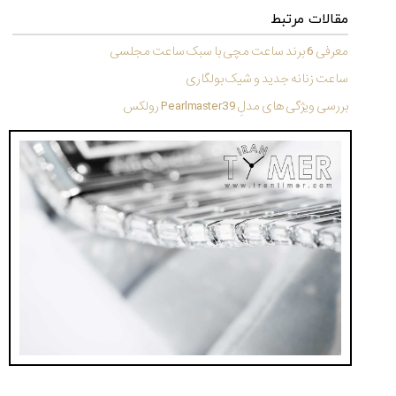
تایمر از کارخانه
اختصاصی با مدیر
14:06
01:15
7:52
مقالات مرتبط
Cover Watches
برند ساعت
سوئیس
سوئیسی در دفتر
۴۹
۴۱
معرفی 6 برند ساعت مچی با سبک ساعت مجلسی
مرکزی سوئیس
۱۰۲
۱۴۰۵/۵/۱۰
۱۴۰۵/۴/۱۵
ساعت زنانه جدید و شیک بولگاری
۱۴۰۵/۴/۱۶
بررسی ویژگی های مدلِ Pearlmaster39 رولکس