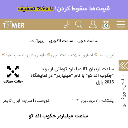
خدمات
ایران
تایمر(11)
آموزش
ساعت مچی
ساعت لاکچری
زیورآلات
تنظیم
»
»
»
ساعتها(2)
ایران تایمر
اخبار و مقالات ساعت مچی
طراحی های منحصر به فرد
ساع
سرزمین
ساعت تربیلن 61 میلیارد تومانی از برند
ساعت،
"جکوب اند کو" با نام "میلیاردر" در نمایشگاه
سوئیس(136)
حالت مطالعه
2015 بازل
آموزش
و
یکشنبه ۳۰ فروردین ۱۳۹۴
نویسنده | مترجم:
ایران تایمر
دانستی
های
ساعت
ساعت میلیاردر جکوب اند کو
ها(127)