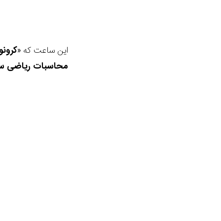
این ساعت که «
کرون
محاسبات ریاضی س