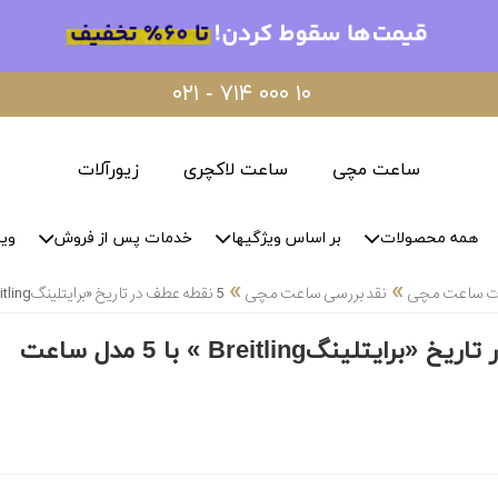
۰۲۱ - ۷۱۴ ۰۰۰ ۱۰
ساعت مچی
ساعت لاکچری
زیورآلات
همه محصولات
بر اساس ویژگیها
خدمات پس از فروش
وید
»
»
لات ساعت مچی
نقد بررسی ساعت مچی
5 نقطه عطف در تاریخ «برایتلینگBreitling » با 5 مدل ساعت