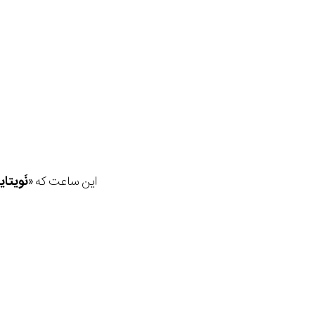
این ساعت که «
نَویتای