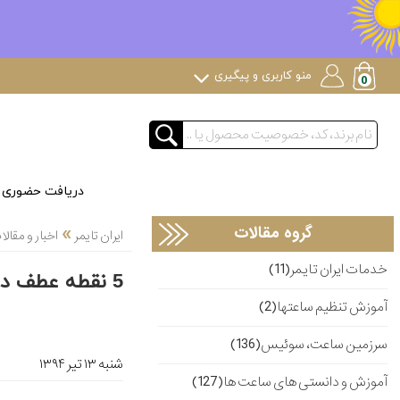
منو کاربری و پیگیری
دریافت حضوری
»
گروه مقالات
ایران تایمر
اخبار و مقا
خدمات ایران تایمر(11)
5 نقطه عطف در تاریخ «برایتلینگBreitling » با 5 مدل ساعت
آموزش تنظیم ساعتها(2)
سرزمین ساعت، سوئیس(136)
شنبه ۱۳ تير ۱۳۹۴
آموزش و دانستی های ساعت ها(127)