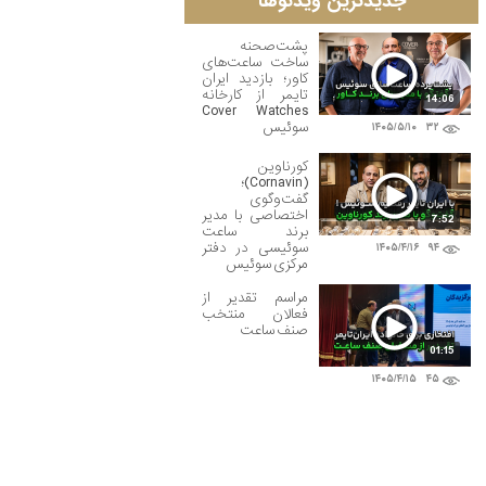
جدیدترین ویدئوها
پشت‌صحنه
ساخت ساعت‌های
کاور؛ بازدید ایران
تایمر از کارخانه
14:06
Cover Watches
سوئیس
۱۴۰۵/۵/۱۰
۳۲
کورناوین
(Cornavin)؛
گفت‌وگوی
اختصاصی با مدیر
7:52
برند ساعت
سوئیسی در دفتر
۱۴۰۵/۴/۱۶
۹۴
مرکزی سوئیس
مراسم تقدیر از
فعالان منتخب
صنف ساعت
01:15
۱۴۰۵/۴/۱۵
۴۵