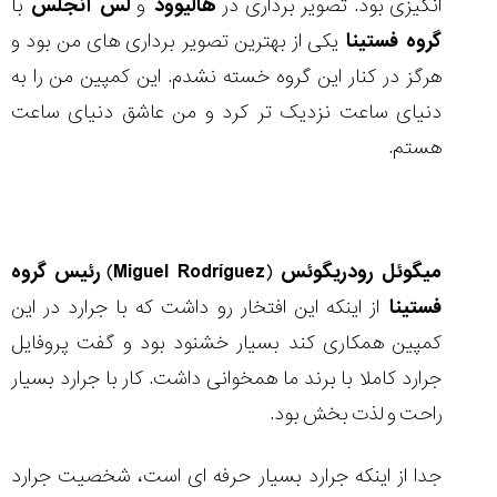
انگیزی بود. تصویر برداری در
هالیوود
و
لس انجلس
با
شاهکار
جدید
گروه فستینا
یکی از بهترین تصویر برداری های من بود و
MB&F:
ساعت
هرگز در کنار این گروه خسته نشدم. این کمپین من را به
مچی
دنیای ساعت نزدیک تر کرد و من عاشق دنیای ساعت
که
مرزها...
هستم.
۱۴۰۵/۵/۱۱
از
طراحی
مینیمال
میگوئل رودریگوئس
(
Miguel Rodríguez
)
رئیس گروه
تا
امکانات
فستینا
از اینکه این افتخار رو داشت که با جرارد در این
هوشمند؛...
کمپین همکاری کند بسیار خشنود بود و گفت پروفایل
۱۴۰۵/۵/۶
جرارد کاملا با برند ما همخوانی داشت. کار با جرارد بسیار
راحت و لذت بخش بود.
کورناوین
پشت‌صحنه
مراسم تقدیر از
جدا از اینکه جرارد بسیار حرفه ای است، شخصیت جرارد
(Cornavin)؛
ساخت ساعت‌های
فعالان منتخب
گفت‌وگوی
صنف ساعت
کاور؛ بازدید ایران