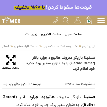
خدمات
ایران
تایمر(11)
آموزش
ساعت مچی
ساعت لاکچری
زیورآلات
تنظیم
»
»
»
ساعتها(2)
ایران تایمر
اخبار و مقالات ساعت مچی
ساعت افراد مشهور
فستینا بازیگر معرو
سرزمین
فستینا بازیگر معروف هالیوود جرارد باتلر
ساعت،
(Gerard Butler) را به عنوان سفیر برند جدید
سوئیس(136)
حالت مطالعه
خود اعلام کرد.
آموزش
و
ﺳﻪشنبه ۱۸ اسفند ۱۳۹۴
نویسنده | مترجم:
ایران تایمر
دانستی
های
ساعت
فستینا
بازیگر معروف
هالیوود جرارد
باتلر (
Gerard
ها(127)
Butler
) را به عنوان سفیر برند جدید خود اعلام کرد.