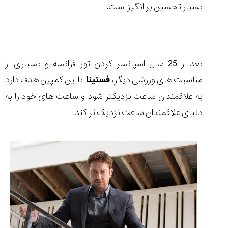
بسیار تحسین بر انگیز است.
تایمر از کارخانه
اختصاصی با مدیر
14:06
01:15
7:52
Cover Watches
برند ساعت
سوئیس
سوئیسی در دفتر
۴۹
۴۱
مرکزی سوئیس
۱۰۲
۱۴۰۵/۵/۱۰
۱۴۰۵/۴/۱۵
۱۴۰۵/۴/۱۶
بعد از 25 سال اسپانسر کردن تور فرانسه و بسیاری از
مناسبت های ورزشی دیگر،
فستینا
با این کمپین هدف دارد
به علاقمندان ساعت نزدیکتر شود و ساعت های خود را به
دنیای علاقمندان ساعت نزدیک تر کند.