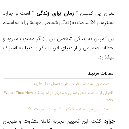
عنوان این کمپین "
زمان برای زندگی
" است و جرارد
دسترسی 24 ساعت به زندگی شخصی خودش را داده است.
مقایسه
ساعت
این کمپین به زندگی شخصی این بازیگر محبوب میرود و
دیجیتال
لحظات صمیمی را از دنیای این بازیگر با دنیا به اشتراک
گارمین
Instinct...
میگذارد.
۱۴۰۵/۵/۱۷
مقایسه
مقالات مرتبط
ساعت
کاسیو
ساعت مچی مردانه با طراحی غیر معمول و تک عقربه
Pro
تلفیقی از ساعت مچی سنتی و مدرن در نمایشگاه Watch Time New
Trek
York
و
تیسوت
ساعت مچی مردانه به سبک کلاسیک و جدید مونت بلنک
...
۱۴۰۵/۵/۱۳
جرارد
گفت: این کمپین تجربه کاملا متفاوت و هیجان