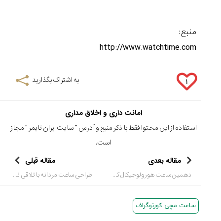
منبع:
http://www.watchtime.com
به اشتراک بگذارید
۱
امانت داری و اخلاق مداری
استفاده از این محتوا فقط با ذکر منبع و آدرس "
سایت ایران تایمر
" مجاز
است.
مقاله بعدی
مقاله قبلی
دهمین ساعت هورولوجیکال کمپانی «ام بی اند اف»MB&F
طراحی ساعت مردانه با تلاقی نوع آوری وصنعت
ساعت مچی کورنوگراف