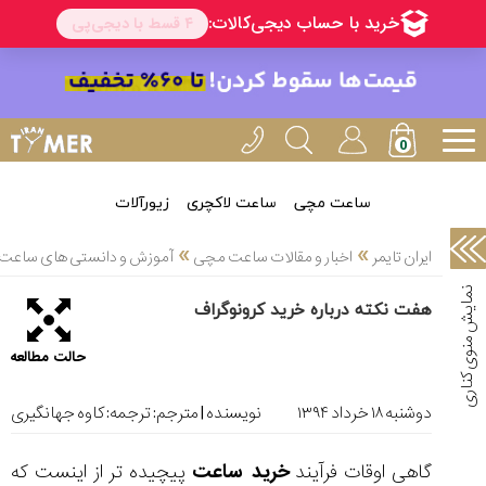
خدمات
ایران
تایمر(11)
آموزش
تنظیم
ساعتها(2)
ساعت مچی
ساعت لاکچری
زیورآلات
سرزمین
»
»
ایران تایمر
اخبار و مقالات ساعت مچی
آموزش و دانستی های ساعت 
ساعت،
سوئیس(136)
هفت نکته درباره خرید کرونوگراف
آموزش
حالت مطالعه
و
دانستی
های
دوشنبه ۱۸ خرداد ۱۳۹۴
نویسنده | مترجم:
ترجمه: کاوه جهانگیری
ساعت
ها(127)
گاهی اوقات فرآیند
خرید ساعت
پیچیده تر از اینست که