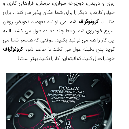
شاهکار
روی و دویدن، دوچرخه سواری، نرمش، قرارهای کاری و
جدید
خیلی کارهای دیگر را برای شما امکان پذیر می کند. . برای
MB&F:
ساعت
مثال با
کرونوگراف
شما می توانید بفهمید تعویض روغن
مچی
سریع خودروی شما واقعا چند دقیقه طول می کشد. البته
که
مرزها...
این کار را هم می توانید بکنید. موقعی که همسر شما می
۱۴۰۵/۵/۱۱
گوید پنج دقیقه طول می کشد تا حاضر شوم
کرونوگراف
از
خود را فعال کنید. که البته این کار را نکنید بهتر است!
طراحی
مینیمال
تا
امکانات
هوشمند؛...
۱۴۰۵/۵/۶
کورناوین
پشت‌صحنه
مراسم تقدیر از
(Cornavin)؛
ساخت ساعت‌های
فعالان منتخب
گفت‌وگوی
صنف ساعت
کاور؛ بازدید ایران