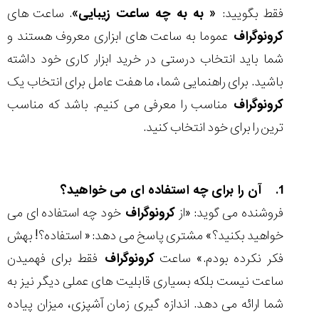
فقط بگویید:
« به به چه ساعت زیبایی»
. ساعت ه
ای
کرونوگراف
عموما به ساعت های ابزاری معروف هستند و
شما باید انتخاب درستی در خرید ابزار کاری خود داشته
مقایسه
باشید. برای راهنمایی شما، ما هفت عامل برای انتخاب یک
ساعت
کرونوگراف
مناسب را معرفی می کنیم. باشد که مناسب
دیجیتال
گارمین
ترین را برای خود انتخاب کنید.
Instinct...
۱۴۰۵/۵/۱۷
مقایسه
1. آن را برای چه استفاده ای می خواهید؟
ساعت
کاسیو
فروشنده می گوید: «از
کرونوگراف
خود چه استفاده ای می
Pro
خواهید بکنید؟» مشتری پاسخ می دهد: « استفاده؟! بهش
Trek
و
فکر نکرده بودم.» ساعت
کرونوگراف
فقط برای فهمیدن
تیسوت
ساعت نیست بلکه بسیاری قابلیت های عملی دیگر نیز به
...
۱۴۰۵/۵/۱۳
شما ارائه می دهد. اندازه گیری زمان آشپزی، میزان پیاده