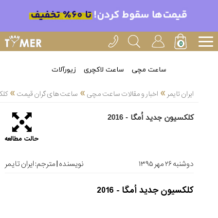
خدمات
ایران
تایمر(11)
آموزش
ساعت مچی
ساعت لاکچری
زیورآلات
تنظیم
»
»
»
ساعتها(2)
ایران تایمر
اخبار و مقالات ساعت مچی
ساعت های گران قیمت
کلکس
سرزمین
کلکسیون جدید اُمگا - 2016
ساعت،
سوئیس(136)
حالت مطالعه
آموزش
و
دوشنبه ۲۶ مهر ۱۳۹۵
نویسنده | مترجم:
ایران تایمر
دانستی
های
کلکسیون جدید اُمگا - 2016
ساعت
ها(127)