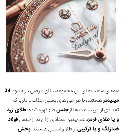
تایمر از کارخانه
اختصاصی با مدیر
14:06
01:15
7:52
Cover Watches
برند ساعت
سوئیس
سوئیسی در دفتر
۴۹
۴۱
مرکزی سوئیس
۱۰۲
۱۴۰۵/۵/۱۰
۱۴۰۵/۴/۱۵
۱۴۰۵/۴/۱۶
همه ی ساعت های این مجموعه، دارای عرضی در حدود
34
میلیمتر
هستند، با طراحی های بسیار جذاب و دلربا که
تعدادی از این ساعت ها از
جنس
طلا تهیه شده؛
طلای زرد
و یا طلای قرمز،
هم چنین تعدادی از آن ها از جنس
فولاد
ضدزنگ و یا ترکیبی
از طلا و استیل هستند.
بخش