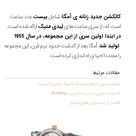
کالِکشن جدید زنانه ی اُمگا
؛ شامل
بیست
عدد ساعت
است که، از سری ساعت های
لِیدی
مَتیک
ارائه شده است.
مقایسه
در ابتدا اولین سری از این مجموعه، در سال 1955
ساعت
دیجیتال
تولید شد
. اُمگا بعد از گذشت حدود نیم قرن، این مجموعه
گارمین
را مجددا احیا و راه اندازی کرده است.
Instinct...
۱۴۰۵/۵/۱۷
مقالات مرتبط
مقایسه
ساعت
ساعت مچی نابغه برایتلینگ با سبک نوین و اسپرت
کاسیو
2 ساعت مچی جدید زنانه از برند Breitling
Pro
Trek
4مدل از جدیدترین های سیکو
و
تیسوت
...
۱۴۰۵/۵/۱۳