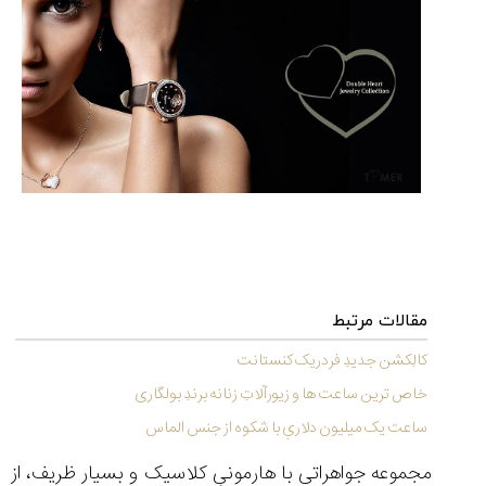
مقایسه
ساعت
کاسیو
Pro
Trek
و
تیسوت
...
۱۴۰۵/۵/۱۳
مقالات مرتبط
شاهکار
جدید
کالِکشن جدیدِ فردریک کنستانت
MB&F:
خاص ترین ساعت ها و زیورآلاتِ زنانه برندِ بولگاری
ساعت
ساعت یک میلیون دلاریِ با شکوه از جنس الماس
مچی
که
مجموعه جواهراتی با هارمونیِ کلاسیک و بسیار ظریف، از
مرزها...