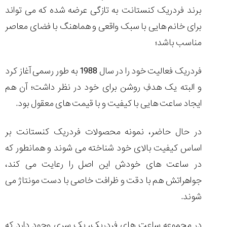
۱۴۰۵/۵/۱۱
برند فردریک کنستانت به تازگی عرضه شده که می تواند
از
برای خانم هایی با سبک واقعی و هماهنگ با فضای معاصر
طراحی
مناسب باشد؛
مینیمال
تا
امکانات
فردریک فعالیت خود را در سال 1988 به طور رسمی آغاز کرد
هوشمند؛...
۱۴۰۵/۵/۶
و البته یک هدفِ روشن برای خود در نظر داشت؛ آن هم
ایجاد ساعت هایی با کیفیت و با قیمت های معقول بود.
بهترین
ساعت
مردانه
در حال حاضر، نمونه محصولات فردریک کنستانت بر
غواصی
اساس کیفیت بالای خود شناخته می شوند و همانطور که
برای
ماجرا...
در ساعت های خودش این اصل را رعایت می کند،
۱۴۰۵/۵/۳
جواهراتش هم با دقت و ظرافت خاصی با دست مونتاژ می
شوند.
کورناوین
پشت‌صحنه
مراسم تقدیر از
در مجموعه ساعت های فردریک، یک سری وجود دارد که