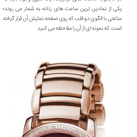
(Cornavin)؛
ساخت ساعت‌های
فعالان منتخب
گفت‌وگوی
صنف ساعت
کاور؛ بازدید ایران
یکی از نمادین ترین ساعت های زنانه به شمار می روند؛
تایمر از کارخانه
اختصاصی با مدیر
14:06
01:15
7:52
Cover Watches
برند ساعت
ساعتی با الگوی دو قلب که روی صفحه نمایش آن قرار گرفته
سوئیس
سوئیسی در دفتر
۳۲
۴۵
۹۴
مرکزی سوئیس
است. که نمونه ای از آن را ملاحظه می کنید.
۱۴۰۵/۵/۱۰
۱۴۰۵/۴/۱۵
۱۴۰۵/۴/۱۶