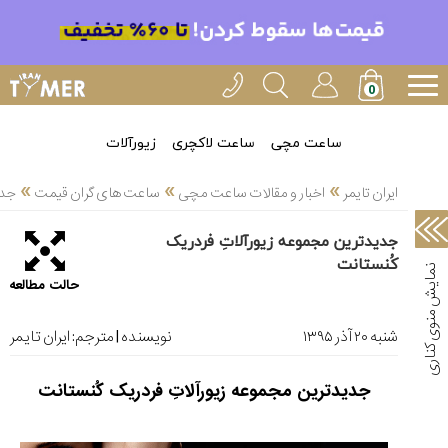
خدمات
ایران
تایمر(11)
آموزش
ساعت مچی
ساعت لاکچری
زیورآلات
تنظیم
»
»
»
ساعتها(2)
ایران تایمر
اخبار و مقالات ساعت مچی
ساعت های گران قیمت
جدی
سرزمین
جدیدترین مجموعه زیورآلاتِ فردریک
ساعت،
کُنستانت
سوئیس(136)
حالت مطالعه
آموزش
و
شنبه ۲۰ آذر ۱۳۹۵
نویسنده | مترجم:
ایران تایمر
دانستی
های
جدیدترین مجموعه زیورآلاتِ فردریک کُنستانت
ساعت
ها(127)