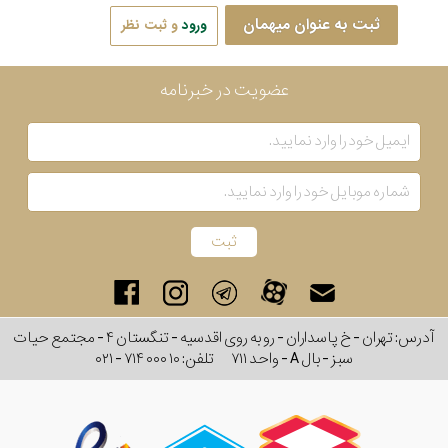
ثبت به عنوان میهمان
ورود
و ثبت نظر
عضویت در خبرنامه
آدرس: تهران - خ پاسداران - رو به روی اقدسیه - تنگستان ۴ - مجتمع حیات
سبز - بال A - واحد ۷۱۱
تلفن:
۰۲۱ - ۷۱۴ ۰۰۰ ۱۰