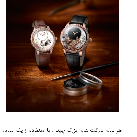
مقایسه
ساعت
دیجیتال
گارمین
Instinct...
۱۴۰۵/۵/۱۷
مقایسه
ساعت
کاسیو
Pro
Trek
و
تیسوت
...
۱۴۰۵/۵/۱۳
هر ساله شرکت های بزرگ چینی، با استفاده از یک نماد،