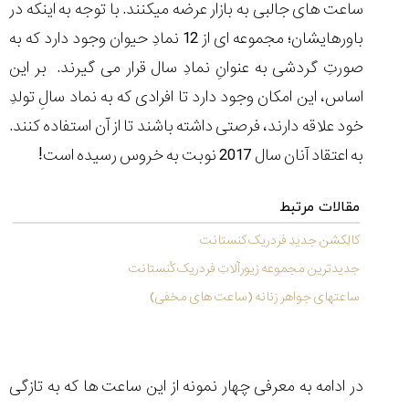
شاهکار
ساعت های جالبی به بازار عرضه میکنند. با توجه به اینکه در
جدید
باورهایشان؛ مجموعه ای از 12 نمادِ حیوان وجود دارد که به
MB&F:
ساعت
صورتِ گردشی به عنوانِ نمادِ سال قرار می گیرند. بر این
مچی
اساس، این امکان وجود دارد تا افرادی که به نماد سالِ تولدِ
که
مرزها...
خود علاقه دارند، فرصتی داشته باشند تا از آن استفاده کنند.
۱۴۰۵/۵/۱۱
به اعتقاد آنان سال 2017 نوبت به خروس رسیده است!
از
طراحی
مقالات مرتبط
مینیمال
تا
کالِکشن جدیدِ فردریک کنستانت
امکانات
هوشمند؛...
جدیدترین مجموعه زیورآلاتِ فردریک کُنستانت
۱۴۰۵/۵/۶
ساعتهای جواهر زنانه (ساعت های مخفی)
کورناوین
پشت‌صحنه
مراسم تقدیر از
در ادامه به معرفی چهار نمونه از این ساعت ها که به تازگی
(Cornavin)؛
ساخت ساعت‌های
فعالان منتخب
گفت‌وگوی
صنف ساعت
کاور؛ بازدید ایران