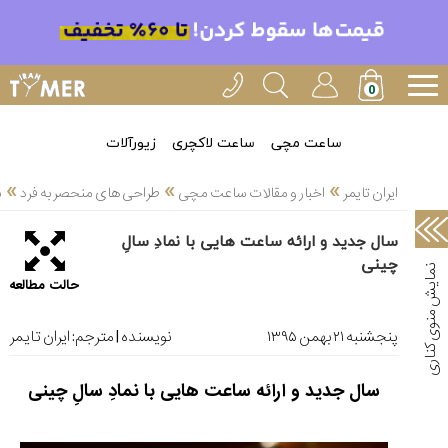
خدمات
ایران
تایمر(11)
آموزش
ساعت مچی
ساعت لاکچری
زیورآلات
تنظیم
»
»
»
ساعتها(2)
ایران تایمر
اخبار و مقالات ساعت مچی
طراحی های منحصر به فرد
س
سرزمین
سال جدید و ارائه ساعت هایی با نمادِ سالِ
ساعت،
چینی
سوئیس(136)
حالت مطالعه
آموزش
و
پنجشنبه ۲۱ بهمن ۱۳۹۵
نویسنده | مترجم:
ایران تایمر
دانستی
های
سال جدید و ارائه ساعت هایی با نمادِ سالِ چینی
ساعت
ها(127)