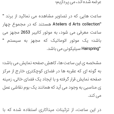
عرضه شده اند، می پردازیم؛
تایمر از کارخانه
اختصاصی با مدیر
14:06
01:15
7:52
Cover Watches
برند ساعت
سوئیس
سوئیسی در دفتر
۴۹
۴۱
مرکزی سوئیس
ساعت هایی که در تصاویر مشاهده می نمائید از برند
''
۱۰۲
۱۴۰۵/۵/۱۰
۱۴۰۵/۴/۱۵
۱۴۰۵/۴/۱۶
Ateliers d Arts collection''
هستند که در مجموع چهار
ساعت معرفی می شود، به موتور کالیبر 2653 مجهز می
باشد؛ یک موتور اتوماتیک که مجهز به سیستم
''
Hairspring''
سیلیکونی می باشد.
مشخصه ی این ساعت ها، کاهشِ صفحه نمایش می باشد؛
به گونه ای که عقربه ها در فضای کوچکتری خارج از مرکز
صفحه نمایش قرار گرفته و با ایجاد یک فضای خالی، زمینه
ی مناسبی به وجود می آید که همانند یک بوم نقاشی عمل
می کند.
در این ساعت، از تزئینات میناکاری استفاده شده که با