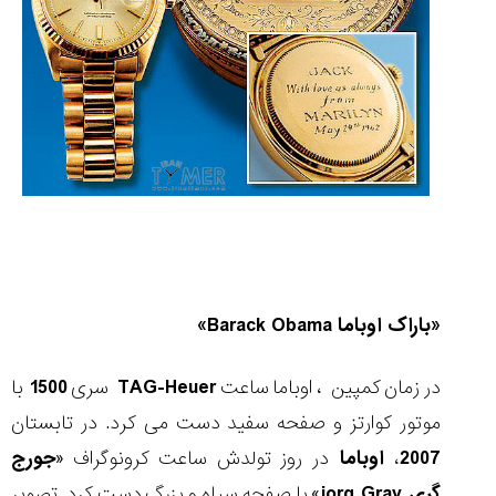
«باراک اوباما
Barack Obama
»
در زمان کمپین ، اوباما ساعت
TAG-Heuer
سری
1500
با
موتور کوارتز و صفحه سفید دست می کرد. در تابستان
2007
،
اوباما
در روز تولدش ساعت کرونوگراف «
جورج
گری
jorg Gray
» با صفحه سیاه و بزرگ دست کرد. تصویر