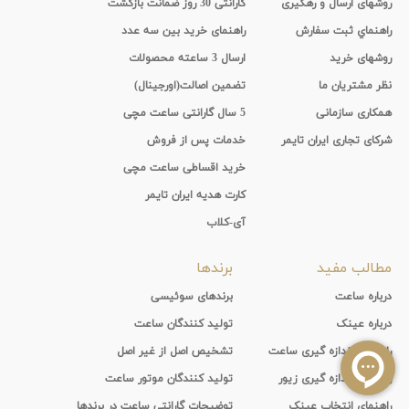
روشهای ارسال و رهگیری
گارانتی 30 روز ضمانت بازگشت
راهنماي ثبت سفارش
راهنمای خرید بین سه عدد
روشهای خرید
ارسال 3 ساعته محصولات
نظر مشتریان ما
تضمین اصالت(اورجینال)
همکاری سازمانی
5 سال گارانتی ساعت مچی
شرکای تجاری ایران تایمر
خدمات پس از فروش
خرید اقساطی ساعت مچی
کارت هدیه ایران تایمر
آی-کلاب
مطالب مفید
برندها
درباره ساعت
برندهای سوئیسی
درباره عینک
تولید کنندگان ساعت
راهنمای اندازه گیری ساعت
تشخیص اصل از غیر اصل
راهنمای اندازه گیری زیور
تولید کنندگان موتور ساعت
راهنمای انتخاب عینک
توضیحات گارانتی ساعت در برندها