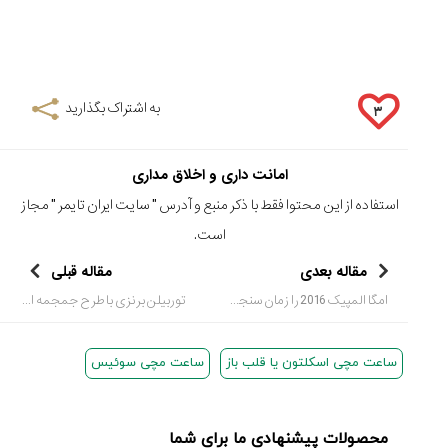
به اشتراک بگذارید
۳
امانت داری و اخلاق مداری
استفاده از این محتوا فقط با ذکر منبع و آدرس "
سایت ایران تایمر
" مجاز
است.
مقاله بعدی
مقاله قبلی
امگا المپیک 2016 را زمان سنجی می کند: معرفی ساعت جدید Seamaster Bullhead “Rion 2016”
توربیلن برنزی با طرح جمجمه از کمپانی «بل اند راس Bell & Ross»
ساعت مچی اسکلتون یا قلب باز
ساعت مچی سوئیس
محصولات پیشنهادی ما برای شما