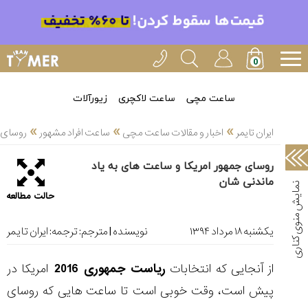
خدمات
ایران
تایمر(11)
آموزش
ساعت مچی
ساعت لاکچری
زیورآلات
تنظیم
»
»
»
ساعتها(2)
ایران تایمر
اخبار و مقالات ساعت مچی
ساعت افراد مشهور
روسای ج
سرزمین
روسای جمهور امریکا و ساعت های به یاد
ساعت،
ماندنی شان
سوئیس(136)
حالت مطالعه
آموزش
و
یکشنبه ۱۸ مرداد ۱۳۹۴
نویسنده | مترجم:
ترجمه: ایران تایمر
دانستی
های
از آنجایی که انتخابات
ریاست جمهوری 2016
امریکا در
ساعت
ها(127)
پیش است، وقت خوبی است تا ساعت هایی که روسای