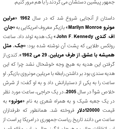
جمهور پیشین دستشان می کردند را با هم مرور کنیم.
داستان از آنجایی شروع شد که در سال
1962
«
مرلین
مونرو
Marilyn Monroe
» بازیگر معروف امریکایی به «
جان
.
مقایسه
اف
.
کندی
Kennedy
.
John F
» یک هدیه تولد داد. ساعت
ساعت
دیجیتال
رولکس طلایی که پشت آن نوشته شده بود: «
جک
،
مثل
گارمین
همیشه با عشق
،
از طرف مریلین
،
29 می 1962
». کندی از
Instinct...
۱۴۰۵/۵/۱۷
گرفتن این هدیه به هیچ وجه خوشحال نشد چرا که این
مقایسه
هدیه سندی بود بر داشتن رابطه با مریلین مونروی بازیگر. او
ساعت
ساعت را به یکی از دستیارانش داد و به او گفت: از شرش
کاسیو
Pro
خلاص شو! در سال
2005
، در یک حراجی، ساعت مورد نظر
Trek
در یک جعبه شیک و به همراه شعری به نام «
مونرو
» به
و
تیسوت
قیمت
120000دلار
فروخته شد. همانطور که طرفداران
...
ساعت می دانند تاریخ ریاست جمهوری در امریکا پر است از
۱۴۰۵/۵/۱۳
این اتفاقات جالب و هیجان انگیز. حال در این مقاله قصد