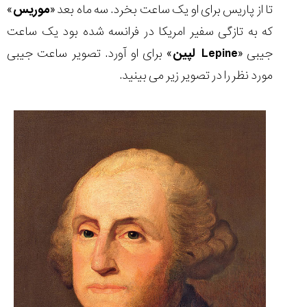
تا از پاریس برای او یک ساعت بخرد. سه ماه بعد «
موریس
»
تایمر از کارخانه
اختصاصی با مدیر
14:06
01:15
7:52
Cover Watches
برند ساعت
که به تازگی سفیر امریکا در فرانسه شده بود یک ساعت
سوئیس
سوئیسی در دفتر
۳۸
۴۸
مرکزی سوئیس
۱۰۰
۱۴۰۵/۵/۱۰
۱۴۰۵/۴/۱۵
جیبی «
Lepine
لپین
» برای او آورد. تصویر ساعت جیبی
۱۴۰۵/۴/۱۶
مورد نظر را در تصویر زیر می بینید.