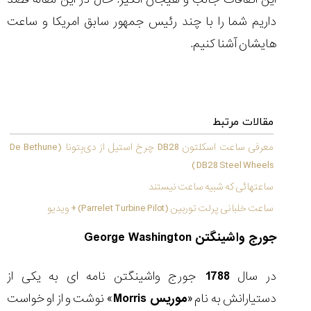
شاهکار
جدید
داریم شما را با چند رئیس جمهور سابق امریکا و ساعت
MB&F:
هایشان آشنا کنیم.
ساعت
مچی
که
مرزها...
۱۴۰۵/۵/۱۱
مقالات مرتبط
از
طراحی
معرفی ساعت اسکلتون DB28 چرخ استیل از دی‌بِتونا (De Bethune
مینیمال
DB28 Steel Wheels )
تا
ساعتهائی که شبیه ساعت نیستند
امکانات
هوشمند؛...
ساعت خلبانی پرلت توربین (Parrelet Turbine Pilot) + ویدیو
۱۴۰۵/۵/۶
جورج واشینگتن
George Washington
در سال
1788
جورج واشینگتن نامه ای به یکی از
کورناوین
پشت‌صحنه
مراسم تقدیر از
دستیارانش به نام «
موریس
Morris
» نوشت و از او خواست
(Cornavin)؛
ساخت ساعت‌های
فعالان منتخب
گفت‌وگوی
صنف ساعت
کاور؛ بازدید ایران