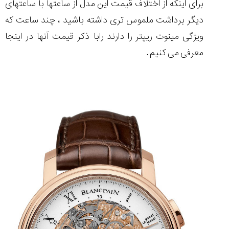
شاهکار
برای اینکه از اختلاف قیمت این مدل از ساعتها با ساعتهای
جدید
دیگر برداشت ملموس تری داشته باشید ، چند ساعت که
MB&F:
ساعت
ویژگی مینوت ریپتر را دارند رابا ذکر قیمت آنها در اینجا
مچی
معرفی می کنیم .
که
مرزها...
۱۴۰۵/۵/۱۱
از
طراحی
مینیمال
تا
امکانات
هوشمند؛...
۱۴۰۵/۵/۶
کورناوین
پشت‌صحنه
مراسم تقدیر از
(Cornavin)؛
ساخت ساعت‌های
فعالان منتخب
گفت‌وگوی
صنف ساعت
کاور؛ بازدید ایران