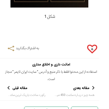
شکل 1
به اشتراک بگذارید
۵
امانت داری و اخلاق مداری
استفاده از این محتوا فقط با ذکر منبع و آدرس "
سایت ایران تایمر
" مجاز
است.
مقاله بعدی
مقاله قبلی
همه چیز دربـاره ساعت 450 میلیونی حسین هدایتی
رکورد ساخت باریک ترین ساعت توسط شرکت " ژژ لاکورتر" شکسته شد