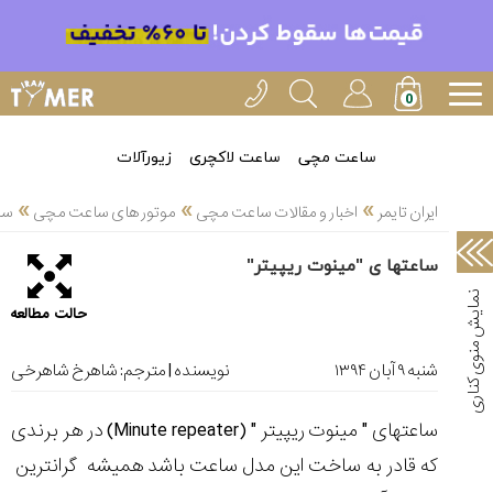
خدمات
ایران
تایمر(11)
آموزش
ساعت مچی
ساعت لاکچری
زیورآلات
تنظیم
»
»
»
ساعتها(2)
ایران تایمر
اخبار و مقالات ساعت مچی
موتور های ساعت مچی
ساع
سرزمین
ساعتها ی "مینوت ریپیتر"
ساعت،
سوئیس(136)
حالت مطالعه
آموزش
و
شنبه ۹ آبان ۱۳۹۴
نویسنده | مترجم:
شاهرخ شاهرخی
دانستی
های
ساعتهای " مینوت ریپیتر " (Minute repeater) در هر برندی
ساعت
ها(127)
که قادر به ساخت این مدل ساعت باشد همیشه گرانترین