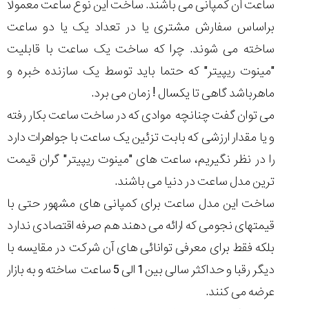
ساعت آن کمپانی می باشند. ساخت این نوع ساعت معمولا
براساس سفارش مشتری یا در تعداد یک یا دو ساعت
ساخته می شوند. چرا که ساخت یک ساعت با قابلیت
"مینوت ریپیتر" که حتما باید توسط یک سازنده خبره و
مقایسه
ساعت
ماهرباشد گاهی تا یکسال ! زمان می برد.
دیجیتال
می توان گفت چنانچه موادی که در ساخت ساعت بکار رفته
گارمین
Instinct...
و یا مقدار ارزشی که بابت تزئین یک ساعت با جواهرات دارد
۱۴۰۵/۵/۱۷
را در نظر نگیریم، ساعت های "مینوت ریپیتر" گران قیمت
مقایسه
ترین مدل ساعت در دنیا می باشند.
ساعت
کاسیو
ساخت این مدل ساعت برای کمپانی های مشهور حتی با
Pro
قیمتهای نجومی که ارائه می دهند هم صرفه اقتصادی ندارد
Trek
و
بلکه فقط برای معرفی توانائی های آن شرکت در مقایسه با
تیسوت
دیگر رقبا و حداکثر سالی بین 1 الی 5 ساعت ساخته و به بازار
...
۱۴۰۵/۵/۱۳
عرضه می کنند.