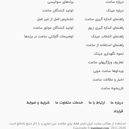
درباره ساعت
برندهای سوئیسی
درباره عینک
تولید کنندگان ساعت
راهنمای اندازه گیری ساعت
تشخیص اصل از غیر اصل
راهنمای اندازه گیری زیور
تولید کنندگان موتور ساعت
راهنمای انتخاب عینک
توضیحات گارانتی ساعت در برندها
راهنمای استفاده از ساعت
نحوه نگهداری عینک
تعاریف ویژگیهای ساعت
ویدئوها ساعت مچی
اخبار و مقالات ساعت
تاریخچه ساعت
درباره ما
ارتباط با ما
خدمات متفاوت ما
شرایط و ضوابط
قرارداد
استفاده از مطالب سايت ایران تایمر فقط برای مقاصد غیر تجاری و با ذکر منبع بلامانع است.
Copyright ©
irantimer.com
2011-2026