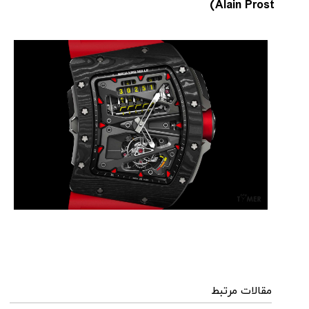
)
Alain Prost
مقایسه
ساعت
دیجیتال
گارمین
Instinct...
۱۴۰۵/۵/۱۷
مقایسه
ساعت
کاسیو
Pro
Trek
و
تیسوت
...
۱۴۰۵/۵/۱۳
مقالات مرتبط