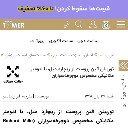
خدمات
ایران
تایمر(11)
آموزش
ساعت مچی
ساعت لاکچری
زیورآلات
تنظیم
»
»
»
ساعتها(2)
ایران تایمر
اخبار و مقالات ساعت مچی
ساعت های اسپرت ورزشی
سرزمین
توربیلن آلین پروست از ریچارد میل، با ادومتر
ساعت،
مکانیکی مخصوص دوچرخه‌سواران
سوئیس(136)
حالت مطالعه
آموزش
و
شنبه ۲۷ آبان ۱۳۹۶
نویسنده | مترجم:
ایران تایمر
دانستی
های
توربیلن آلین پروست از ریچارد میل، با ادومتر
ساعت
ها(127)
مکانیکی مخصوص دوچرخه‌سواران (
Richard Mille