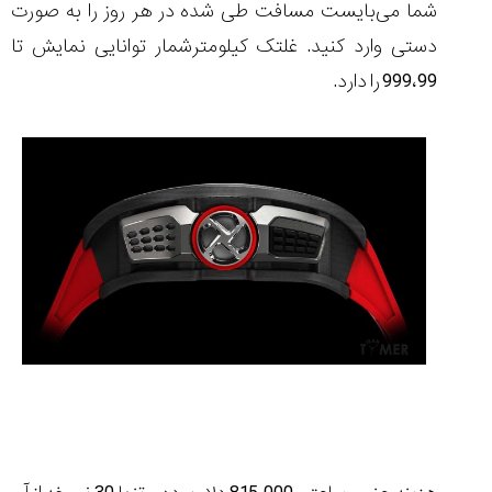
شما می‌بایست مسافت طی شده در هر روز را به صورت
تایمر از کارخانه
اختصاصی با مدیر
14:06
01:15
7:52
Cover Watches
برند ساعت
دستی وارد کنید. غلتک کیلومترشمار توانایی نمایش تا
سوئیس
سوئیسی در دفتر
۳۷
۴۷
۹۹
مرکزی سوئیس
99،99
9
را دارد.
۱۴۰۵/۵/۱۰
۱۴۰۵/۴/۱۵
۱۴۰۵/۴/۱۶