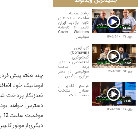
جدیدترین ویدئوها
پشت‌صحنه
ساخت ساعت‌های
کاور؛ بازدید ایران
تایمر از کارخانه
14:06
Cover Watches
سوئیس
۱۴۰۵/۵/۱۰
۳۲
کورناوین
(Cornavin)؛
گفت‌وگوی
اختصاصی با مدیر
7:52
برند ساعت
سوئیسی در دفتر
۱۴۰۵/۴/۱۶
۹۴
چند هفته پیش فردر
مرکزی سوئیس
مراسم تقدیر از
فعالان منتخب
ضدزنگار پرداخت شده 
صنف ساعت
01:15
دسترس خواهد بود. 
۱۴۰۵/۴/۱۵
۴۵
موقعیت ساعت 12 باز شده و قسمتی از موتور کالیبر
دیگری از موتور کالیب