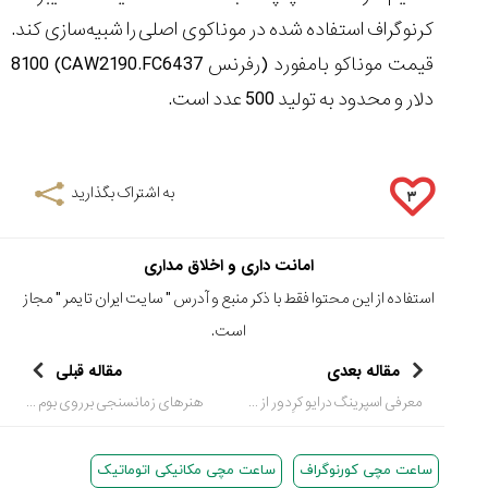
کرنوگراف استفاده شده در موناکوی اصلی را شبیه‌سازی کند.
قیمت موناکو بامفورد (رفرنس CAW2190.FC6437) 8100
دلار و محدود به تولید 500 عدد است.
به اشتراک بگذارید
۳
امانت داری و اخلاق مداری
استفاده از این محتوا فقط با ذکر منبع و آدرس "
سایت ایران تایمر
" مجاز
است.
مقاله بعدی
مقاله قبلی
معرفی اسپرینگ درایو کرِدور از سیکو (Credor Spring Drive Eichi II)
هنرهای زمانسنجی برروی بوم نقاشی
ساعت مچی کورنوگراف
ساعت مچی مکانیکی اتوماتیک