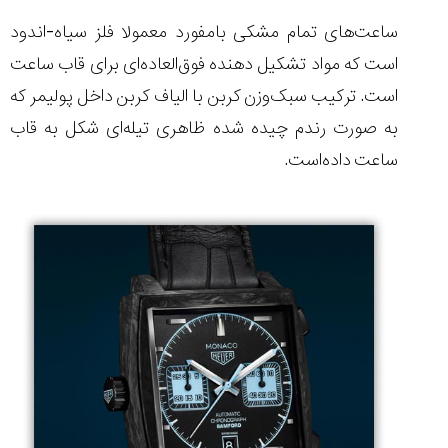
تایمر از کارخانه
اختصاصی با مدیر
14:06
01:15
7:52
Cover Watches
برند ساعت
ساعت‌های تمام مشکی بامفورد معمولا فلز سیاه-اندود
سوئیس
سوئیسی در دفتر
۳۷
۴۷
۹۹
مرکزی سوئیس
است که مواد تشکیل دهنده فوق‌العاده‌ای برای قاب ساعت
۱۴۰۵/۵/۱۰
۱۴۰۵/۴/۱۵
۱۴۰۵/۴/۱۶
است. ترکیب سبک‌وزن کربن با الیاف کربن داخل پولیمر که
به صورت رندم چیده شده ظاهری تیله‌ای شکل به قاب
ساعت داده‌است.