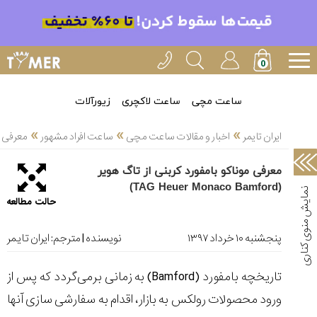
خدمات
ایران
تایمر(11)
آموزش
ساعت مچی
ساعت لاکچری
زیورآلات
تنظیم
»
»
»
ساعتها(2)
ایران تایمر
اخبار و مقالات ساعت مچی
ساعت افراد مشهور
معرفی موناکو
سرزمین
معرفی موناکو بامفورد کربنی از تاگ هویر
ساعت،
(TAG Heuer Monaco Bamford)
سوئیس(136)
حالت مطالعه
آموزش
و
پنجشنبه ۱۰ خرداد ۱۳۹۷
نویسنده | مترجم:
ایران تایمر
دانستی
های
تاریخچه بامفورد (
Bamford
) به زمانی برمی‌گردد که پس از
ساعت
ها(127)
ورود محصولات رولکس به بازار، اقدام به سفارشی سازی آنها