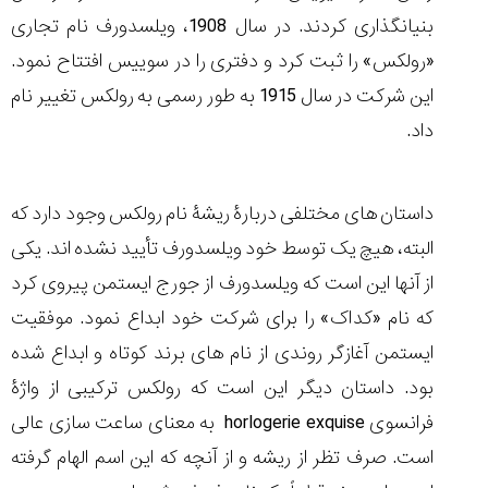
(Cornavin)؛
ساخت ساعت‌های
فعالان منتخب
گفت‌وگوی
صنف ساعت
کاور؛ بازدید ایران
بنیانگذاری کردند. در سال 1908، ویلسدورف نام تجاری
تایمر از کارخانه
اختصاصی با مدیر
14:06
01:15
7:52
Cover Watches
برند ساعت
«رولکس» را ثبت کرد و دفتری را در سوییس افتتاح نمود.
سوئیس
سوئیسی در دفتر
۳۰
۹۲
۴۴
مرکزی سوئیس
این شرکت در سال 1915 به طور رسمی به رولکس تغییر نام
۱۴۰۵/۵/۱۰
۱۴۰۵/۴/۱۵
۱۴۰۵/۴/۱۶
داد.
داستان های مختلفی دربارۀ ریشۀ نام رولکس وجود دارد که
البته، هیچ یک توسط خود ویلسدورف تأیید نشده اند. یکی
از آنها این است که ویلسدورف از جورج ایستمن پیروی کرد
که نام «کداک» را برای شرکت خود ابداع نمود. موفقیت
ایستمن آغازگر روندی از نام های برند کوتاه و ابداع شده
بود. داستان دیگر این است که رولکس ترکیبی از واژۀ
فرانسوی horlogerie exquise به معنای ساعت سازی عالی
است. صرف تظر از ریشه و از آنچه که این اسم الهام گرفته