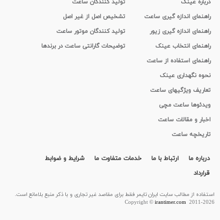
درباره عینک
تولید کنندگان ساعت
راهنمای اندازه گیری ساعت
تشخیص اصل از غیر اصل
راهنمای اندازه گیری زیور
تولید کنندگان موتور ساعت
راهنمای انتخاب عینک
توضیحات گارانتی ساعت در برندها
راهنمای استفاده از ساعت
نحوه نگهداری عینک
تعاریف ویژگیهای ساعت
ویدئوها ساعت مچی
اخبار و مقالات ساعت
تاریخچه ساعت
درباره ما
ارتباط با ما
خدمات متفاوت ما
شرایط و ضوابط
قرارداد
استفاده از مطالب سايت ایران تایمر فقط برای مقاصد غیر تجاری و با ذکر منبع بلامانع است.
Copyright ©
irantimer.com
2011-2026