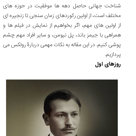
شناخت جهانی حاصل دهه ها موفقیت در حوزه های
مختلف است، از اولین رکوردهای زمان سنجی تا زنجیره ای
از اولین های مهم، اگر بخواهیم از نمایش در فیلم ها و
مقایسه
همراهی با جیمز باند، پل نیومن، و سایر افراد مهم چشم
ساعت
پوشی کنیم. در این مقاله به نکات مهمی دربارۀ رولکس می
کاسیو
Pro
پردازیم.
Trek
روزهای اول
و
تیسوت
...
۱۴۰۵/۵/۱۳
شاهکار
جدید
MB&F:
ساعت
مچی
که
مرزها...