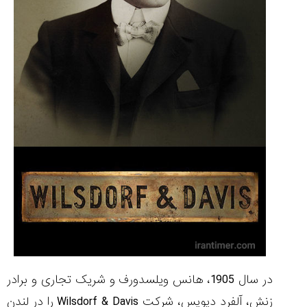
۱۴۰۵/۵/۱۱
از
طراحی
مینیمال
تا
امکانات
هوشمند؛...
۱۴۰۵/۵/۶
بهترین
ساعت
مردانه
غواصی
برای
ماجرا...
۱۴۰۵/۵/۳
در سال 1905، هانس ویلسدورف و شریک تجاری و برادر
زنش، آلفرد دیویس، شرکت Wilsdorf & Davis را در لندن
کورناوین
پشت‌صحنه
مراسم تقدیر از