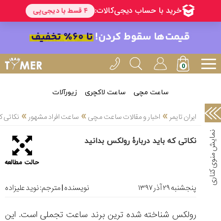
خدمات
ایران
تایمر(11)
آموزش
تنظیم
ساعتها(2)
ساعت مچی
ساعت لاکچری
زیورآلات
سرزمین
»
»
»
ایران تایمر
اخبار و مقالات ساعت مچی
ساعت افراد مشهور
نکاتی که
ساعت،
سوئیس(136)
نکاتی که باید دربارۀ رولکس بدانید
آموزش
حالت مطالعه
و
دانستی
های
پنجشنبه ۲۹ آذر ۱۳۹۷
نویسنده | مترجم:
نوید علیزاده
ساعت
ها(127)
رولکس شناخته شده ترین برند ساعت تجملی است. این