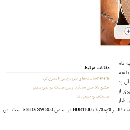
فش به نام
مقالات مرتبط
با هم
Paneraiساعت های نیرودریایی را مدرن کرد
آن به
جشن 55امین سالگرد اولین ساعت غواصی سیکو
ی از
ساعت‌های جیمز باند
 قرار
بگیرد. طلای اختصاصی هابلوت مکمل عالی صفحۀ تنباکویی چرمی است. موتور این ساعت کالیبر اتوماتیک HUB1100 بر اساس Sellita SW 300 است. این