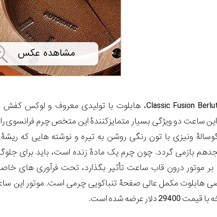
برای تولید Classic Fusion Berluti Scritto، هابلوت با تولیدی معروف و لوکس ک
این ساعت دو ویژگی بسیار متمایزکنندۀ این متخص چرم فرانسوی را 
وسالۀ ونیزی با تون رنگی روشن به تیره و نوشته هایی که ریشۀ 
م بازمی گردد. چون چرم یک مادۀ زنده است، باید برای جلوگیر
بر موتور درون قاب ساعت تأثیر بگذارد، تحت فرآوری های خاصی