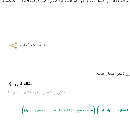
استفاده کردند. یک موتور اتوماتیک MT5601 که 70 ساعت بدون کوک کار می کند، در این ساعت به کار رفته است. این ساعت 43 میلی متری 3975 دلار قیمت
به اشتراک بگذارید
ن تایمر
" مجاز است.
مقاله قبلی
بیش از یک نفر در هر ده شهروند ثروتمند
مقاوم در برابر آب
ساعت مچی از 200 متر به بالا (غواصی عمیق)