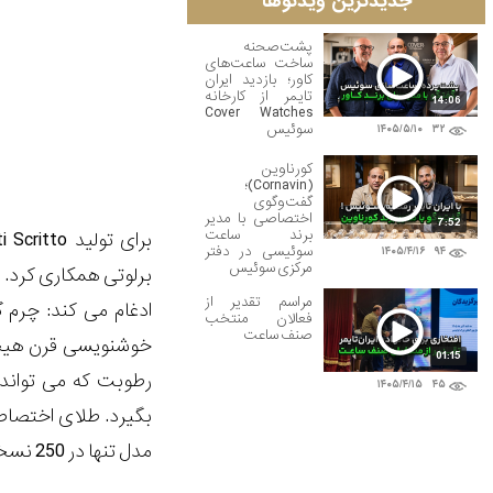
جدیدترین ویدئوها
پشت‌صحنه
ساخت ساعت‌های
کاور؛ بازدید ایران
تایمر از کارخانه
14:06
Cover Watches
سوئیس
۱۴۰۵/۵/۱۰
۳۲
کورناوین
(Cornavin)؛
گفت‌وگوی
اختصاصی با مدیر
7:52
برند ساعت
سوئیسی در دفتر
۱۴۰۵/۴/۱۶
۹۴
مرکزی سوئیس
برلوتی همکاری کرد. 
مراسم تقدیر از
ادغام می کند: چرم گ
فعالان منتخب
صنف ساعت
خوشنویسی قرن هیجده
01:15
رطوبت که می تواند 
۱۴۰۵/۴/۱۵
۴۵
مدل تنها در 250 نسخه با قیمت 29400 دلار عرضه شده است.