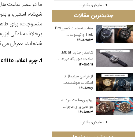
ما در عصر ساعت های 
نمایش بیشتر...
شیشه، استیل، و بتن 
جدیدترین مقالات
منسوجات؛ برای ظاهر 
مقایسه ساعت کاسیو Pro
برخلاف سادگی ابزارها
Trek و تیسوت ...
۱۴۰۵/۵/۱۳
شده اند، معرفی می ک
شاهکار جدید MB&F:
ساعت مچی که مرزها...
1. چرم اعلاء: Hublot Classic Fusion Berluti Scritto
۱۴۰۵/۵/۱۱
از طراحی مینیمال تا
امکانات هوشمند؛...
۱۴۰۵/۵/۶
بهترین ساعت مردانه
غواصی برای ماجرا...
۱۴۰۵/۵/۳
نمایش بیشتر...