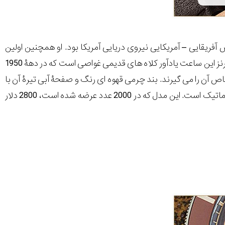
خود را به کارل براشیر تقدیم می کند که در سال 1948 اولین غواص آفریقایی – آمریکایی نیروی دریایی آمریکا بود. او همچنین اولین
سربازی بود که علیرغم قطع شدن پایش به کار غواصی خود ادامه داد. قاب 42 میلی متری برنز این ساعت یادآور کلاه های قدیمی غواصی است که در دهۀ 1950
خاص آن را می گیرند. بند چرمی قهوه ای رنگ و صفحۀ آبی تیرۀ آن با
در ترکیب با فلز برنز ترکیب رنگی جالبی را ایجاد می کنند. موتور این ساعت Sellita 200 اتوماتیک است. این مدل که در 2000 عدد عرضه شده است، 2800 دلار