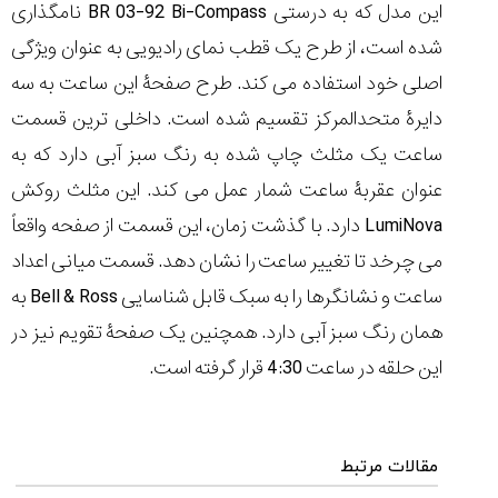
(Cornavin)؛
ساخت ساعت‌های
فعالان منتخب
این مدل که به درستی BR 03-92 Bi-Compass نامگذاری
گفت‌وگوی
صنف ساعت
کاور؛ بازدید ایران
تایمر از کارخانه
اختصاصی با مدیر
14:06
01:15
7:52
شده است، از طرح یک قطب نمای رادیویی به عنوان ویژگی
Cover Watches
برند ساعت
سوئیس
سوئیسی در دفتر
۳۰
۹۲
۴۴
اصلی خود استفاده می کند. طرح صفحۀ این ساعت به سه
مرکزی سوئیس
۱۴۰۵/۵/۱۰
۱۴۰۵/۴/۱۵
۱۴۰۵/۴/۱۶
دایرۀ متحدالمرکز تقسیم شده است. داخلی ترین قسمت
ساعت یک مثلث چاپ شده به رنگ سبز آبی دارد که به
عنوان عقربۀ ساعت شمار عمل می کند. این مثلث روکش
LumiNova دارد. با گذشت زمان، این قسمت از صفحه واقعاً
می چرخد تا تغییر ساعت را نشان دهد. قسمت میانی اعداد
ساعت و نشانگرها را به سبک قابل شناسایی Bell & Ross به
همان رنگ سبز آبی دارد. همچنین یک صفحۀ تقویم نیز در
این حلقه در ساعت 4:30 قرار گرفته است.
مقالات مرتبط