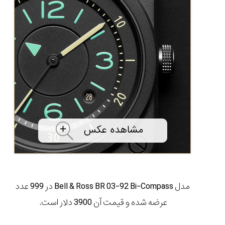
۱۴۰۵/۵/۱۱
از
طراحی
مینیمال
تا
امکانات
هوشمند؛...
۱۴۰۵/۵/۶
بهترین
ساعت
مردانه
غواصی
برای
ماجرا...
۱۴۰۵/۵/۳
مدل Bell & Ross BR 03-92 Bi-Compass در 999 عدد
عرضه شده و قیمت آن 3900 دلار است.
کورناوین
پشت‌صحنه
مراسم تقدیر از