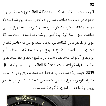
92
اگر بخواهیم مقایسه بکنیم، Bell & Ross هنوز هم یک چهرۀ
جدید در صنعت ساعت سازی معاصر است. این شرکت که
مقایسه
در سال 1992 ، درست در میان سال های به اصطلاح احیای
ساعت
ساعت مچی مکانیکی، تأسیس شد، توانسته است سابقۀ
کاسیو
Pro
قوی و ظاهر قابل شناسایی ایجاد کند، و این به خاطر نشان
Trek
تجاری اش است، طرح «مربع در دایره» که مستقیماً از
و
تیسوت
ابزارهای آنالوگ مشاهده شده در داشبوردهای هواپیماهای
...
۱۴۰۵/۵/۱۳
نظامی الهام گرفته است. Bell & Ross برای اولین عرضۀ سال
2019 خود، یک ساعت با عرضۀ محدود معرفی کرده است
شاهکار
جدید
که به کاوش طرح نظامی ادامه می دهد که در آن بر عناصر
MB&F:
زیبایی شناختی ناوبری تأکید شده است.
ساعت
مچی
که
مرزها...