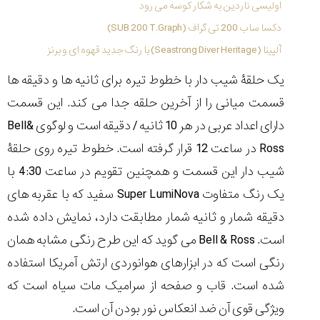
اولیسی ناردین به شکار کوسه می رود
دکسا ساب 200 تی گراف (SUB 200 T.Graph)
آلپینا (Seastrong Diver Heritage) با رنگ جدید قهوه ای و برنز
یک حلقۀ شیب دار با خطوط تیره برای ثانیه ها و دقیقه ها
قسمت میانی را از آخرین حلقه جدا می کند. این قسمت
دارای اعداد عربی در هر 10 ثانیه / دقیقه است و لوگوی Bell&
Ross در ساعت 12 قرار گرفته است. خطوط تیره روی حلقۀ
شیب دار این قسمت و همچنین تقویم در ساعت 4:30 با
یک رنگ متفاوت Super LumiNova سفید که با عقربه های
دقیقه شمار و ثانیه شمار مطابقت دارد، نمایش داده شده
است. Bell & Ross می گوید که این طرح رنگی مشابه همان
رنگی است که در ابزارهای هوانوردی ارتش آمریکا استفاده
شده است. قاب و صفحه از سرامیک مات سیاه است که
ویژگی قوی آن ضد انعکاس نور بودن آن است.