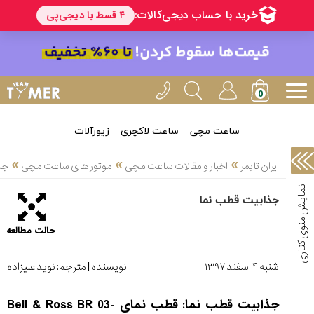
خدمات
ایران
تایمر(11)
آموزش
تنظیم
ساعتها(2)
ساعت مچی
ساعت لاکچری
زیورآلات
سرزمین
»
»
»
ایران تایمر
اخبار و مقالات ساعت مچی
موتور های ساعت مچی
جذ
ساعت،
سوئیس(136)
جذابیت قطب نما
آموزش
حالت مطالعه
و
دانستی
های
شنبه ۴ اسفند ۱۳۹۷
نویسنده | مترجم:
نوید علیزاده
ساعت
ها(127)
جذابیت قطب نما: قطب نمای Bell & Ross BR 03-