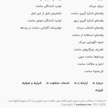
درباره عینک
تولید کنندگان ساعت
راهنمای اندازه گیری ساعت
تشخیص اصل از غیر اصل
راهنمای اندازه گیری زیور
تولید کنندگان موتور ساعت
راهنمای انتخاب عینک
توضیحات گارانتی ساعت در برندها
راهنمای استفاده از ساعت
نحوه نگهداری عینک
تعاریف ویژگیهای ساعت
ویدئوها ساعت مچی
اخبار و مقالات ساعت
تاریخچه ساعت
درباره ما
ارتباط با ما
خدمات متفاوت ما
شرایط و ضوابط
قرارداد
استفاده از مطالب سايت ایران تایمر فقط برای مقاصد غیر تجاری و با ذکر منبع بلامانع است.
Copyright ©
irantimer.com
2011-2026