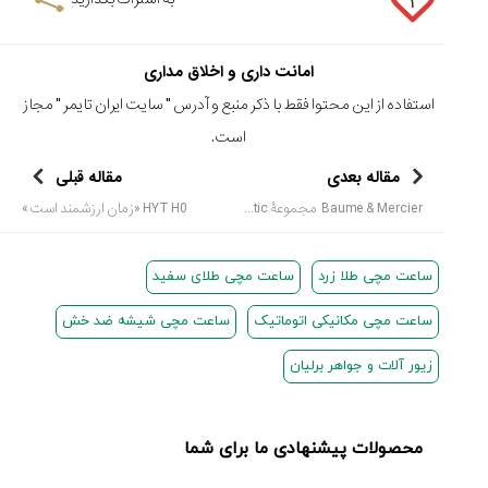
۱
امانت داری و اخلاق مداری
استفاده از این محتوا فقط با ذکر منبع و آدرس "
سایت ایران تایمر
" مجاز
است.
مقاله بعدی
مقاله قبلی
Baume & Mercier مجموعۀ Clifton Baumatic
HYT H0 «زمان ارزشمند است»
ساعت مچی طلا زرد
ساعت مچی طلای سفید
ساعت مچی مکانیکی اتوماتیک
ساعت مچی شیشه ضد خش
زیور آلات و جواهر برلیان
محصولات پیشنهادی ما برای شما