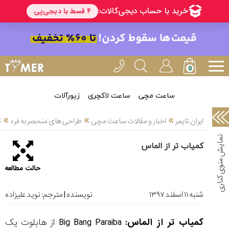
خدمات
ایران
تایمر(11)
آموزش
تنظیم
ساعتها(2)
ساعت مچی
ساعت لاکچری
زیورآلات
سرزمین
»
»
»
ایران تایمر
اخبار و مقالات ساعت مچی
طراحی های منحصر به فرد
ک
ساعت،
سوئیس(136)
کمیاب تر از الماس
آموزش
حالت مطالعه
و
دانستی
های
شنبه ۱۱ اسفند ۱۳۹۷
نویسنده | مترجم:
نوید علیزاده
ساعت
ها(127)
کمیاب تر از الماس:
Big Bang Paraiba از هابلوت یک