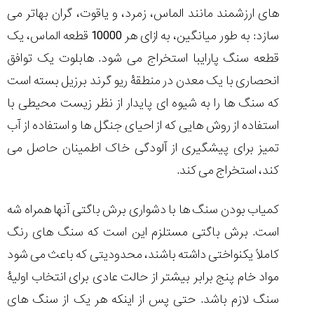
تایمر از کارخانه
اختصاصی با مدیر
های ارزشمند مانند الماس، زمرد، و یاقوت، گران بهاتر می
14:06
01:15
7:52
Cover Watches
برند ساعت
سوئیس
سوئیسی در دفتر
۴۳
۵۰
سازد: به طور میانگین، به ازای هر 10000 قطعه الماس، یک
مرکزی سوئیس
۱۰۷
۱۴۰۵/۵/۱۰
۱۴۰۵/۴/۱۵
قطعه سنگ پارایبا استخراج می شود. هابلوت یک توافق
۱۴۰۵/۴/۱۶
انحصاری با یک معدن در منطقۀ ریو گرند برزیل بسته است
که سنگ ها را به شیوه ای پایدار از نظر زیست محیطی با
استفاده از روش هایی که از احیای جنگل ها و استفاده از آب
تمیز برای پیشگیری از آلودگی خاک اطمینان حاصل می
کند، استخراج می کند.
کمیاب بودن سنگ ها با دشواری برش باگتی آنها همراه شه
است. برش باگتی مستلزم این است که سنگ های رنگ
کاملاً یکنواختی داشته باشند، محدودیتی که باعث می شود
مواد خام پنج برابر بیشتر از حالت عادی برای انتخاب اولیۀ
سنگ لازم باشد. حتی پس از اینکه هر یک از سنگ های