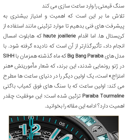
سنگ قیمتی را وارد ساعت سازی می کند
تلاش ما بر این است که اهمیت و امتیاز بیشتری به
پیشرفت های فنی بدهیم تا موارد تزئینی مانند استفاده از
مقایسه
کریستال ها. اما اقدام haute joaillerie که هابلوت امسال
ساعت
انجام داد، تأثیرگذارتر از آن است که نادیده گرفته شود. با
دیجیتال
گارمین
مدل های Big Bang Paraiba که ماه گذشته همزمان با SIHH
Instinct...
در ژنو رونمایی شدند، این برند، که شعار مأموریتش «هنر
۱۴۰۵/۵/۱۷
امتزاج» است، یک اولین دیگر را در دنیای ساعت ها مطرح
مقایسه
ساعت
می کند: اولین ساعت که با سنگ های فوق کمیاب باگتی
کاسیو
Paraiba Tourmaline تزئین شده است: این موفقیت چقدر
Pro
Trek
اهمیت دارد؟ ادامه این مقاله را بخوانید.
و
تیسوت
...
۱۴۰۵/۵/۱۳