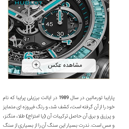
شاهکار
جدید
MB&F:
ساعت
مچی
که
مرزها...
۱۴۰۵/۵/۱۱
از
طراحی
مینیمال
تا
امکانات
هوشمند؛...
۱۴۰۵/۵/۶
پارایبا تورمالین در سال 1989 در ایالت برزیلی پرایبا که نام
خود را از آن گرفته است، کشف شد، و رنگ فیروزه ای متمایز
و پرزرق و برق آن حاصل ترکیبات آن (یا امتزاج) طلا، منگنز،
کورناوین
پشت‌صحنه
مراسم تقدیر از
(Cornavin)؛
ساخت ساعت‌های
فعالان منتخب
و مس است. ندرت بسیار این سنگ آن را از بسیاری از سنگ
گفت‌وگوی
صنف ساعت
کاور؛ بازدید ایران