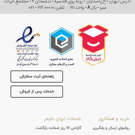
آدرس: تهران - خ پاسداران - رو به روی اقدسیه - تنگستان ۴ - مجتمع حیات
سبز - بال A - واحد ۷۱۱
تلفن:
۰۲۱ - ۷۱۴ ۰۰۰ ۱۰
راهنمای ثبت سفارش
خدمات پس از فروش
خرید و همکاری
خدمات ایران تایمر
روشهای ارسال و رهگیری
گارانتی 30 روز ضمانت بازگشت