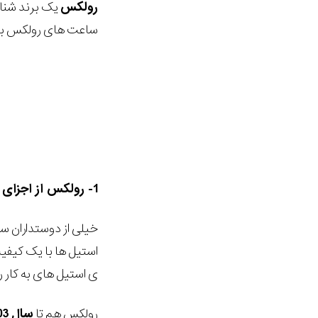
رولکس
یک برند شناخ
ساعت های رولکس بپر
1- رولکس از اجزای گرانِ فولادی استفاده می کند زیرا که بهتر به نظر می رسد!
خیلی از دوستداران س
استیل ها با یک کیفی
ی استیل های به کار 
رولکس هم تا
سال
03