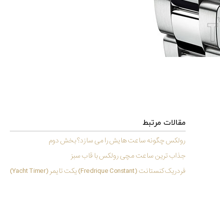
مقالات مرتبط
رولکس چگونه ساعت هایش را می سازد؟ بخش دوم
جذاب ترین ساعت مچی رولکس با قاب سبز
فردریک کنستانت (Fredrique Constant) یکت تایمر (Yacht Timer)