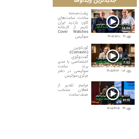
جدیدترین ویدئوها
پشت‌صحنه
ساخت ساعت‌های
کاور؛ بازدید ایران
تایمر از کارخانه
14:06
Cover Watches
سوئیس
۱۴۰۵/۵/۱۰
۴۱
کورناوین
(Cornavin)؛
گفت‌وگوی
اختصاصی با مدیر
7:52
برند ساعت
سوئیسی در دفتر
۱۴۰۵/۴/۱۶
۱۰۲
مرکزی سوئیس
مراسم تقدیر از
فعالان منتخب
صنف ساعت
01:15
۱۴۰۵/۴/۱۵
۴۹