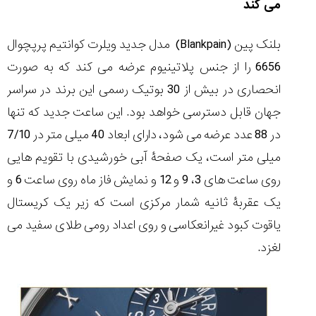
می کند
بلنک پین (
Blankpain
) مدل جدید ویلرت کوانتیم پرپچوال
6656 را از جنس پلاتینیوم عرضه می کند که به صورت
مقایسه
انحصاری در بیش از 30 بوتیک رسمی این برند در سراسر
ساعت
دیجیتال
جهان قابل دسترسی خواهد بود. این ساعت جدید که تنها
گارمین
در 88 عدد عرضه می شود، دارای ابعاد 40 میلی متر در 7/10
Instinct...
۱۴۰۵/۵/۱۷
میلی متر است، یک صفحۀ آبی خورشیدی با تقویم هایی
مقایسه
روی ساعت های 3، 9 و 12 و نمایش فاز ماه روی ساعت 6 و
ساعت
یک عقربۀ ثانیه شمار مرکزی است که زیر یک کریستال
کاسیو
Pro
یاقوت کبود غیرانعکاسی و روی اعداد رومی طلای سفید می
Trek
لغزد.
و
تیسوت
...
۱۴۰۵/۵/۱۳