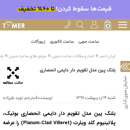
خدمات
ایران
تایمر(11)
آموزش
ساعت مچی
ساعت لاکچری
زیورآلات
تنظیم
»
»
»
ساعتها(2)
ایران تایمر
اخبار و مقالات ساعت مچی
موتور های ساعت مچی
بل
سرزمین
بلنک پین مدل تقویم دار دایمی انحصاری
ساعت،
سوئیس(136)
حالت مطالعه
آموزش
و
شنبه ۱۴ ارديبهشت ۱۳۹۸
نویسنده | مترجم:
نوید علیزاده
دانستی
های
بلنک پین مدل تقویم دار دایمی انحصاری بوتیک،
ساعت
ها(127)
پلاتینیوم کلد ویلرت (
Planum-Clad Villeret
) را عرضه