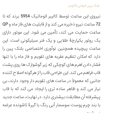
تایمر از کارخانه
اختصاصی با مدیر
14:06
01:15
7:52
بلنک پین فیفتی فاتومز
Cover Watches
برند ساعت
سوئیس
سوئیسی در دفتر
۳۷
۴۷
۹۹
مرکزی سوئیس
نیروی این ساعت توسط کالیبر اتوماتیک 5954 برند که تا
۱۴۰۵/۵/۱۰
۱۴۰۵/۴/۱۵
۱۴۰۵/۴/۱۶
72 ساعت نیرو ذخیره می کند و از قابلیت های فاز ماه و
QP
ساعت حمایت می کند، تأمین می شود. این موتور دارای
یک روتور یکپارچۀ طلایی و یک فنر سیلیکونی است. این
ساعت پیچیده همچنین نوآوری اختصاصی بلنک پین را
دارد که امکان تنظیم عقربه های تقویم و فاز ماه را با تنها
فشار دادن اهرم های کوچکی که زیر گوشوارک ها روی پشت
قاب فراهم می کند. این طراحی قاب را از هرگونه اصلاح کننده
جانبی که معمولاً در ساعت های تقویم دار وجود دارند، بی
نیاز می کند و ظاهر ساده تری را ایجاد می کند که با قاب
پیشرفته آن مطابقت بیشتری دارد. در نهایت، ساعت جدید
با بند چرم پوست سوسمار آبی رنگ با گیرۀ تاشونده عرضه