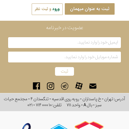
ثبت به عنوان میهمان
ورود
و ثبت نظر
عضویت در خبرنامه
آدرس: تهران - خ پاسداران - رو به روی اقدسیه - تنگستان ۴ - مجتمع حیات
سبز - بال A - واحد ۷۱۱
تلفن:
۰۲۱ - ۷۱۴ ۰۰۰ ۱۰