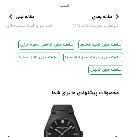
است.
مقاله بعدی
مقاله قبلی
کرونوگراف مون بلانک 1858 (Montblanc 1858 split second chronograph)
شب جوایز: اُسکار ساعت سازی
ساعت مچی تولید محدود
ساعت مچی شاخص ذخیره انرژی
ساعت مچی سرعت سنج (تاچیمتر)
ساعت مچی طلای سفید
ساعت مچی تُربیلُن
محصولات پیشنهادی ما برای شما