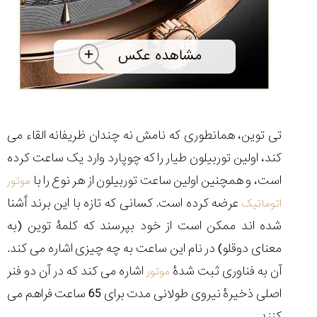
۱۴۰۵/۵/۱۱
از
طراحی
مینیمال
تا
امکانات
هوشمند؛...
۱۴۰۵/۵/۶
تی توین، همانطوری که نامش نه چندان ظریفانه القاء می
بهترین
کند، اولین توربیلون طیار را که چوپارد وارد یک ساعت کرده
ساعت
مردانه
است، و همچنین اولین ساعت توربیلون از هر نوع را با
موتور
غواصی
عرضه کرده است. کسانی که تازه با این برند آَشنا
اتوماتیک
برای
ماجرا...
شده اند ممکن است از خود بپرسند که کلمۀ توین (به
۱۴۰۵/۵/۳
معنای دوقلو) در نام این ساعت به چه چیزی اشاره می کند.
آن به فناوری ثبت شدۀ
اشاره می کند که در آن دو فنر
موتور
اصلی ذخیرۀ نیروی طولانی مدت برای 65 ساعت فراهم می
کورناوین
پشت‌صحنه
مراسم تقدیر از
کنند.