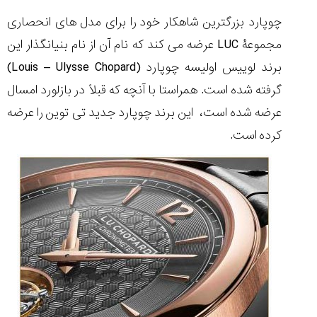
چوپارد بزرگترین شاهکار خود را برای مدل های انحصاری
مجموعۀ LUC عرضه می کند که نام آن از نام بنیانگذار این
برند لوییس اولیسه چوپارد (Louis – Ulysse Chopard)
مقایسه
گرفته شده است. همراستا با آنچه که قبلاً در بازلورد امسال
ساعت
کاسیو
عرضه شده است، این برند چوپارد جدید تی توین را عرضه
Pro
کرده است.
Trek
و
تیسوت
...
۱۴۰۵/۵/۱۳
شاهکار
جدید
MB&F:
ساعت
مچی
که
مرزها...