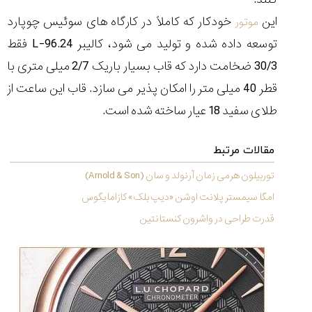
(Cornavin)؛
ساخت ساعت‌های
فعالان منتخب
گفت‌وگوی
صنف ساعت
کاور؛ بازدید ایران
این
خودکار که کاملاً در کارگاه های سوئیس چوپارد
موتور
تایمر از کارخانه
اختصاصی با مدیر
14:06
01:15
7:52
Cover Watches
برند ساعت
توسعه داده شده و تولید می شود، کالیبر 96.24-L فقط
سوئیس
سوئیسی در دفتر
۴۶
مرکزی سوئیس
۳۵
۹۵
۱۴۰۵/۴/۱۵
30/3 ضخامت دارد که قاب بسیار باریک 2/7 میلی متری با
۱۴۰۵/۵/۱۰
۱۴۰۵/۴/۱۶
قطر 40 میلی متر را امکان پذیر می سازد. قاب این ساعت از
طلای سفید 18 عیار ساخته شده است.
مقالات مرتبط
توربیلون هرمی زمان آرنولد و سان (Arnold & Son)
امگا سیمستر پلانت اوشن «دیپ بلک» کازامایگوس
قدرت طراحی در واشرون کنستانتین