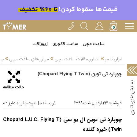
خدمات
ایران
تایمر(11)
آموزش
ساعت مچی
ساعت لاکچری
زیورآلات
تنظیم
»
»
»
ساعتها(2)
ایران تایمر
اخبار و مقالات ساعت مچی
موتور های ساعت مچی
چوپار
سرزمین
چوپارد تی توین (Chopard Flying T Twin)
ساعت،
سوئیس(136)
حالت مطالعه
آموزش
و
دوشنبه ۲۳ ارديبهشت ۱۳۹۸
نویسنده | مترجم:
نوید علیزاده
دانستی
های
چوپارد تی توین ال یو سی (Chopard L.U.C. Flying T
ساعت
ها(127)
Twin) خیره کننده