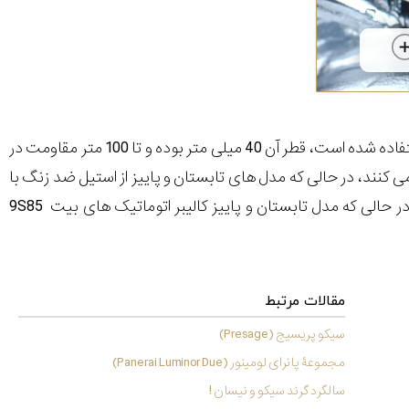
خودکار استفاده شده است، قطر آن 40 میلی متر بوده و تا 100 متر مقاومت در
می کنند، در حالی که مدل های تابستان و پاییز از استیل ضد زنگ با
جلای سیکو استفاده می کنند. مدل های بهار و زمستان به موتور 9R65 مجهز هستند در حالی که مدل تابستان و پاییز کالیبر اتوماتیک های بیت 9S85
مقالات مرتبط
سیکو پریسیج (Presage)
مجموعۀ پانرای لومینور (Panerai Luminor Due)
سالگرد گرند سیکو و نیسان !