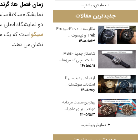
زمان فصل ها: گرند
نمایش بیشتر...
نمایشگاه سالانۀ ساعت دیروز در وین (Wynn) و انک
جدیدترین مقالات
دو نمایشگاه اصلی سوئیس، SIHH در ژانویه و بازلورد در مارس به نمایش در نیامده بودند، در ایالات متحده 
مقایسه ساعت کاسیو Pro
سیکو
است که یک مجمو
Trek و تیسوت ...
۱۴۰۵/۵/۱۳
نشان می دهد.
شاهکار جدید MB&F:
ساعت مچی که مرزها...
۱۴۰۵/۵/۱۱
از طراحی مینیمال تا
امکانات هوشمند؛...
۱۴۰۵/۵/۶
بهترین ساعت مردانه
غواصی برای ماجرا...
۱۴۰۵/۵/۳
نمایش بیشتر...