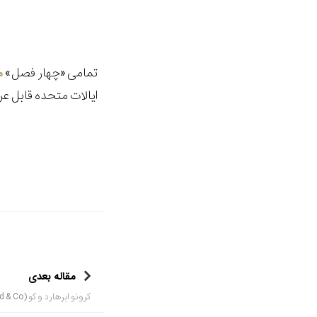
تمامی «چهار فصل»
م
ایالات متحده قابل ع
مقاله بعدی
کرونو ابرهارد و کو (Eberhard & Co.) کوادریفوگلیو ورد (Quadrifoglio Verde )