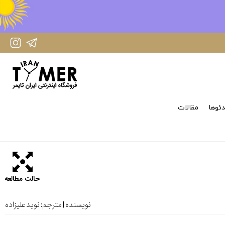
IranTimer Instagram Page
IranTimer Telegram channel
ئوها
مقالات
حالت مطالعه
نویسنده | مترجم:
نوید علیزاده