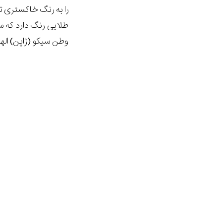
را به رنگ خاکستری تی
طلایی رنگ دارد که س
وطن سیکو (ژاپن) الها