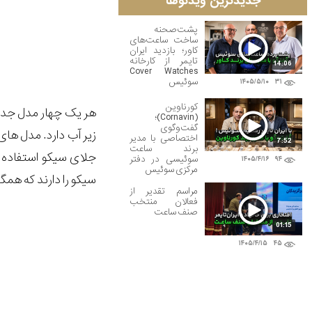
جدیدترین ویدئوها
پشت‌صحنه
ساخت ساعت‌های
کاور؛ بازدید ایران
تایمر از کارخانه
14:06
Cover Watches
سوئیس
۱۴۰۵/۵/۱۰
۳۱
کورناوین
هر یک چهار مدل جدید قاب کلاسیک 62 
(Cornavin)؛
گفت‌وگوی
زیر آب دارد. مدل های
اختصاصی با مدیر
7:52
برند ساعت
سوئیسی در دفتر
۱۴۰۵/۴/۱۶
۹۴
مرکزی سوئیس
سیکو را دارند که هم
مراسم تقدیر از
فعالان منتخب
صنف ساعت
01:15
۱۴۰۵/۴/۱۵
۴۵