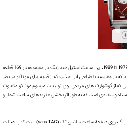
ساعتی که در لی مانز رونمایی شد مختص دهۀ دوم عمر تولیدی موناکو بود، از سال های 1979 تا 1989. این ساعت استیل ضد زنگ در مجموعه در 169 قطعه
 در مقایسه با طراحی آبی جذاب که از قدیم برای موناکو در نظر
ی که از گوشوارک های مربعی روی تولیدات مرسوم موناکو متفاوت
یاه و سفیدی است که به طور اثربخشی عقربه های ساعت شمار و
در پشت قاب ساعت جدید لوگوی موناکو هوور حکاکی شده است. شایان ذکر است که برندینگ روی صفحۀ ساعت سانس تگ (sans TAG) است که با اصالت