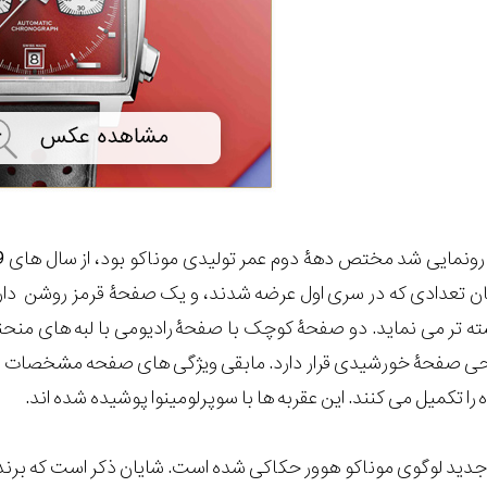
 تعدادی که در سری اول عرضه شدند، و یک صفحۀ قرمز روشن دارد که
ه تر می نماید. دو صفحۀ کوچک با صفحۀ رادیومی با لبه های منحن
احی صفحۀ خورشیدی قرار دارد. مابقی ویژگی های صفحه مشخصات س
را تکمیل می کنند. این عقربه ها با سوپرلومینوا پوشیده شده اند.