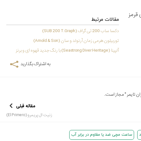
ای قرمز
مقالات مرتبط
دکسا ساب 200 تی گراف (SUB 200 T.Graph)
توربیلون هرمی زمان آرنولد و سان (Arnold & Son)
آلپینا (Seastrong Diver Heritage) با رنگ جدید قهوه ای و برنز
به اشتراک بگذارید
ن تایمر
" مجاز است.
مقاله قبلی
زنیت ال پریمرو (El Primero)
ساعت مچی ضد یا مقاوم در برابر آب