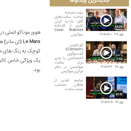
جدیدترین ویدئوها
پشت‌صحنه
ساخت ساعت‌های
کاور؛ بازدید ایران
تایمر از کارخانه
14:06
Cover Watches
سوئیس
۱۴۰۵/۵/۱۰
۳۵
کورناوین
(Cornavin)؛
کوچک به رنگ های متض
گفت‌وگوی
اختصاصی با مدیر
7:52
برند ساعت
سوئیسی در دفتر
۱۴۰۵/۴/۱۶
۹۵
بود.
مرکزی سوئیس
مراسم تقدیر از
فعالان منتخب
صنف ساعت
01:15
۱۴۰۵/۴/۱۵
۴۶