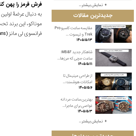
فرش قرمز را پهن کنید: تگ هوور (TAG Heuer) دومین عرضۀ مح
نمایش بیشتر...
به دنبال عرضۀ اولی
جدیدترین مقالات
مقایسه ساعت کاسیو Pro
فرانسوی لی مانز (Le Mans) که نقش اساسی در ساختن موقعیت موناکو در دنیای مجموعه داری ساعت ایفا می کند، معرفی شد.
Trek و تیسوت ...
۱۴۰۵/۵/۱۳
شاهکار جدید MB&F:
ساعت مچی که مرزها...
۱۴۰۵/۵/۱۱
از طراحی مینیمال تا
امکانات هوشمند؛...
۱۴۰۵/۵/۶
بهترین ساعت مردانه
غواصی برای ماجرا...
۱۴۰۵/۵/۳
نمایش بیشتر...