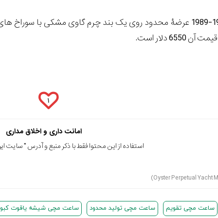
تگ هوور موناکو 1979-1989 عرضۀ محدود روی یک بند چرم گاوی مشکی با سوراخ ه
655 دلار است.
۱
امانت داری و اخلاق مداری
استفاده از این محتوا فقط با ذکر منبع و آدرس "
سایت ایرا
ساعت مچی تقویم
ساعت مچی تولید محدود
ساعت مچی شیشه یاقوت کبود