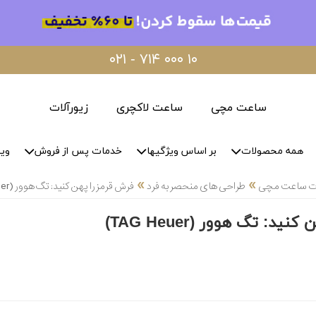
۰۲۱ - ۷۱۴ ۰۰۰ ۱۰
ساعت مچی
ساعت لاکچری
زیورآلات
همه محصولات
بر اساس ویژگیها
خدمات پس از فروش
وید
»
»
لات ساعت مچی
طراحی های منحصر به فرد
فرش قرمز را پهن کنید: تگ هوور (TAG Heuer)
ید: تگ هوور (TAG Heuer)