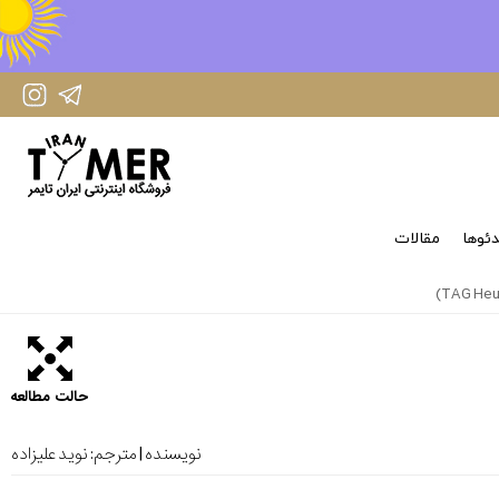
IranTimer Instagram Page
IranTimer Telegram channel
ئوها
مقالات
حالت مطالعه
نویسنده | مترجم:
نوید علیزاده