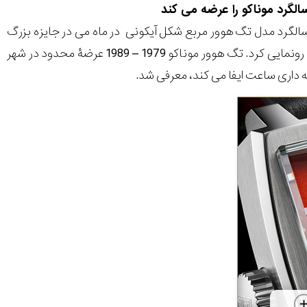
لگرد مدل تگ هوور مربع شکل آیکونی در ماه می در جایزه بزرگ
موناکو، این برند تحت مالکیت LVMH هفتۀ گذشته از دومین ساعت خود در سری یادبود رونمایی کرد. تگ هوور موناکو 1979 – 1989 عرضۀ محدود در شهر