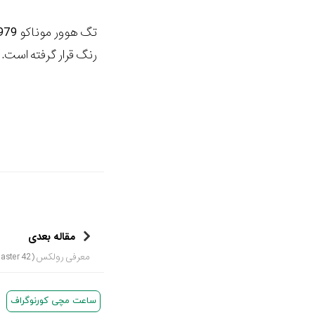
رنگ قرار گرفته است. قیمت آن 0
مقاله بعدی
معرفی رولکس (Oyster Perpetual Yacht Master 42)
ساعت مچی کورنوگراف