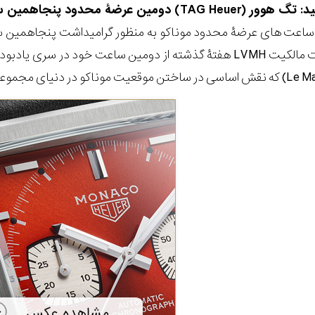
دود پنجاهمین سالگرد موناکو را عرضه می کند
ن ساعت های عرضۀ محدود موناکو به منظور گرامیداشت پنجاهمین سا