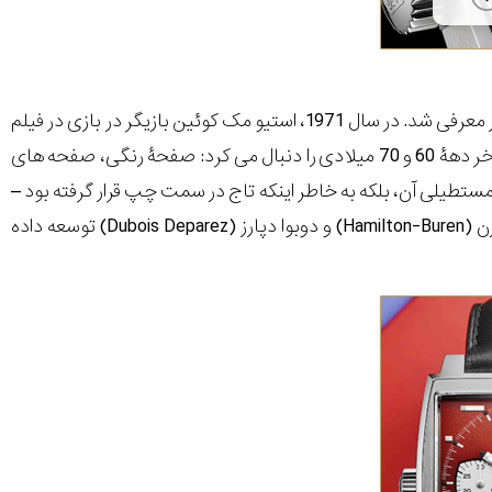
هوور موناکو اصلی در سال 1969 به عنوان یکی از اولین کرونوگراف های دنیا با موتور خودکار معرفی شد. در سال 1971، استیو مک کوئین بازیگر در بازی در فیلم
Le Mans (لی مانز) هوور موناکو به دست کرده بود. موناکئی سال 1969 کدهای طراحی اواخر دهۀ 60 و 70 میلادی را دنبال می کرد: صفحۀ رنگی، صفحه های
تطیلی آن، بلکه به خاطر اینکه تاج در سمت چپ قرار گرفته بود –
یک ویژگی خاص کالیبر اتوماتیک 11 که هوور همراه با بریتلینگ (Breitling)، همیلتون-بارن (Hamilton-Buren) و دوبوا دپارز (Dubois Deparez) توسعه داده