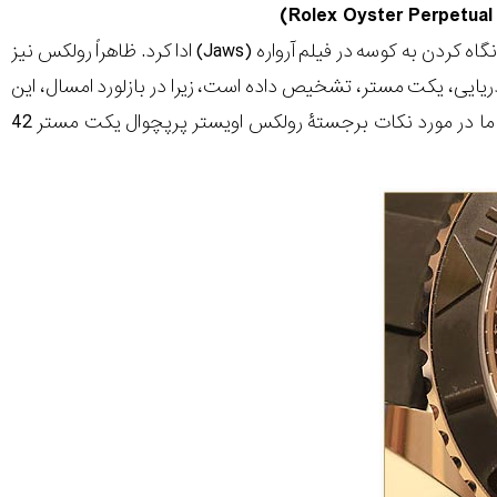
«ما به قایق بزرگتری نیاز خواهیم داشت»، این جملۀ معروفی است که کلانتر برادی پس از نگاه کردن به کوسه در فیلم آرواره (Jaws) ادا کرد. ظاهراً رولکس نیز
ریایی، یکت مستر، تشخیص داده است، زیرا در بازلورد امسال، این
برند یکت مستر را با نسبت های بزرگتری در مقایسه با مدل های گذشته ارائه داد. اینجا ما در مورد نکات برجستۀ رولکس اویستر پرپچوال یکت مستر 42