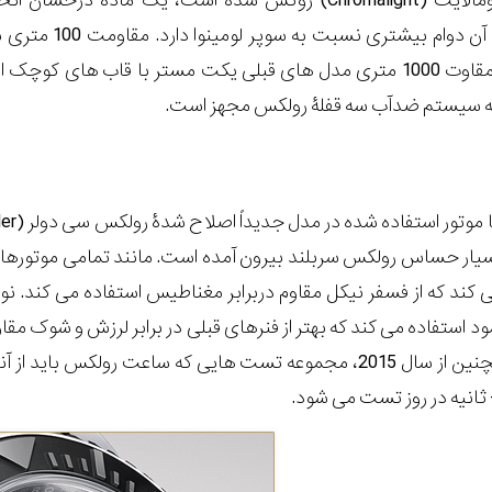
ساخته شده و با کرومالایت (Chromalight) روکش شده است، یک م
رولکس که درخشش آن دوا
قابل توجهی کمتر از مقاوت 1000 متری مدل های قبلی یکت مستر با قاب 
ه سیستم ضدآب سه قفلۀ رولکس مجهز است.
کند که از فسفر نیکل مقاوم دربرابر مغناطیس استفاده می کند. نو
افزایش می دهد. همچنین از سال 2015، مجموعه تست هایی که ساعت ر