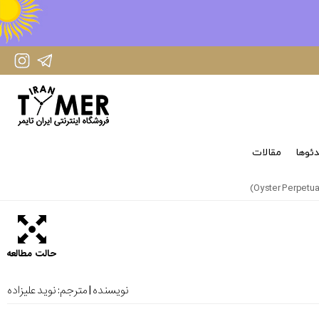
IranTimer Instagram Page
IranTimer Telegram channel
ئوها
مقالات
حالت مطالعه
نویسنده | مترجم:
نوید علیزاده