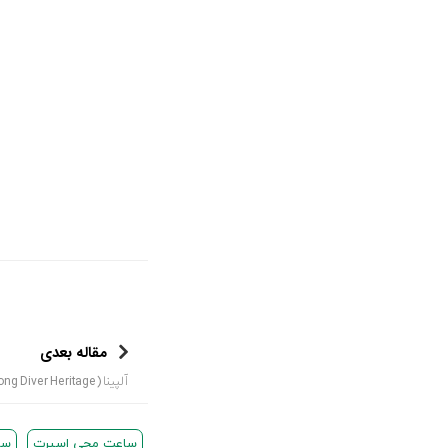
مقاله بعدی
آلپینا (Seastrong Diver Heritage) با رنگ جدید قهوه ای و برنز
ساعت مچی اسپرت
سا