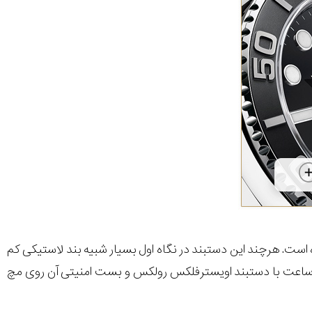
بند ثبت شدۀ رولکس به نام ایسترفلکس (Oysterflex) ثبت شده است. هرچند این دستبند در نگاه اول بسیار شبیه بند لاستیکی کم
ین ساعت با دستبند اویسترفلکس رولکس و بست امنیتی آن روی مچ