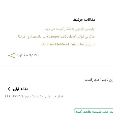
مقالات مرتبط
اولیسی ناردین به شکار کوسه می رود
جاگر لی کولتر (Jaeger-LeCoultre) مدل انحصاری آمریکا
معرفی Submersible Mike Horn Edition
به اشتراک بگذارید
ن تایمر
" مجاز است.
مقاله قبلی
فرش قرمز را پهن کنید: تگ هوور (TAG Heuer)
ت مچی شیشه یاقوت کبود