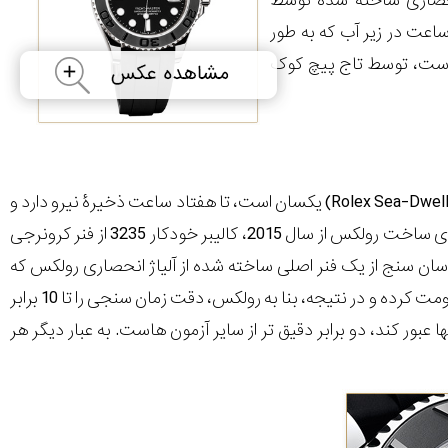
ادۀ درخشان انحصاری ساخته شده توسط
م بیشتری نسبت به سوپر لومینوا دارد. مقاومت 100 متری ساعت در زیر آب که به طور
های کوچک است، توسط تاج پیچ کوک
موتور این ساعت که با موتور استفاده شده در مدل جدیداً اصلاح شدۀ رولکس سی دولر (Rolex Sea-Dweller) یکسان است، تا هفتاد ساعت ذخیرۀ نیرو دارد و
از تست های دقت بسیار حساس رولکس سربلند بیرون آمده است. مانند تمامی موتورهای ساخت رولکس از سال 2015، کالیبر خودکار 3235 از فنر کرونرجی
سان سنج از یک فنر اصلی ساخته شده از آلیاژ انحصاری رولکس که
پاراکروم نامیده می شود استفاده می کند که بهتر از فنرهای قبلی در برابر لرزش و شوک مقاومت کرده و در نتیجه، بنا به رولکس، دقت زمان سنجی را تا 10 برابر
ولکس باید از آنها عبور کند، دو برابر دقیق تر از سایر آزمون هاست. به عبار دیگر هر