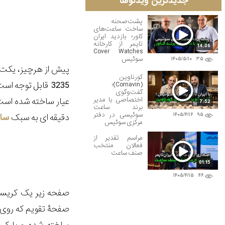
جدیدترین ویدئوها
پشت‌صحنه
ساخت ساعت‌های
کاور؛ بازدید ایران
تایمر از کارخانه
14:06
Cover Watches
سوئیس
۱۴۰۵/۵/۱۰
۳۵
کورناوین
(Cornavin)؛
گفت‌وگوی
اختصاصی با مدیر
7:52
برند ساعت
سوئیسی در دفتر
دقیقه ای به سبک
سا
۱۴۰۵/۴/۱۶
۹۵
مرکزی سوئیس
مراسم تقدیر از
فعالان منتخب
صنف ساعت
01:15
۱۴۰۵/۴/۱۵
۴۶
صفحه زیر یک کریست