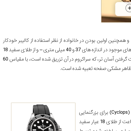
ۀ یکت مستر، و همچنین اولین بودن در خانواده از نظر استفاده از کالیبر خودکار
3235 قابل توجه است. قسمت میانی قاب اویستر 42 میلی متر اندازه دارد – بزرگتر از مدل های موجود در اندازه های 37 و 40 میلی متری – و از طلای سفید 18
عیار ساخته شده است، در حالی که قاب دوسویه، با لبۀ کنگره دار به منظور قابلیت در دست گرفتن آسان تر، که سراکروم در آن تزریق شده است، با مقیاس 60
 ظاهر مشکی صفحه تعبیه شده است.
قرار گرفته است، با لنز آشنای سیکلاپس (Cyclops) برای بزرگنمایی
صفحۀ تقویم که روی ساعت 3 قرار گرفته است. عقربه های پهن و نشانگرهای برجستۀ ساعت از طلای 18 عیار سفید