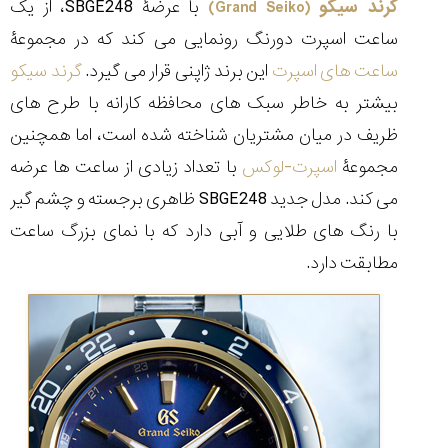
گرند سیکو
با عرضۀ SBGE248، از یک
(Grand Seiko)
ساعت اسپرت دورنگ رونمایی می کند که در مجموعۀ
ساعت های اسپرت
این برند ژاپنی قرار می گیرد.
گرند سیکو
بیشتر به خاطر سبک های محافظه کارانه با طرح های
مقایسه
ساعت
ظریف در میان مشتریان شناخته شده است، اما همچنین
دیجیتال
مجموعۀ
اسپرت-لوکس
با تعداد زیادی از ساعت ها عرضه
گارمین
Instinct...
می کند. مدل جدید SBGE248 ظاهری برجسته و چشم گیر
۱۴۰۵/۵/۱۷
با رنگ های طلایی و آبی دارد که با نمای بزرگ ساعت
مقایسه
مطابقت دارد.
ساعت
کاسیو
Pro
Trek
و
تیسوت
...
۱۴۰۵/۵/۱۳