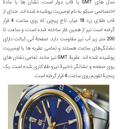
مدل های GMT با قاب دوار است، نشان ها با مادۀ
تایمر از کارخانه
اختصاصی با مدیر
14:06
01:15
7:52
Cover Watches
برند ساعت
اختصاصی سیکو به نام لومبریت پوشیده شده اند. جدای از
سوئیس
سوئیسی در دفتر
۴۹
۴۱
مرکزی سوئیس
۱۰۲
قاب طلای زرد 18 عیار، تاج پیچی که روی ساعت 4 قرار
۱۴۰۵/۵/۱۰
۱۴۰۵/۴/۱۵
۱۴۰۵/۴/۱۶
گرفته است نیز از همین فلز ساخته شده است، و ساعت تا
200 متر زیر آب نیز مقاومت دارد. صفحۀ آبی کبالت دارای
نشانگرهای ساعت هستند و تمامی عقربه ها با لومبریت
پوشیده شده اند. عقربۀ GMT نیز مانند تمامی نشان های
روی صفحه و نشانگر ذخیرۀ نیرو طلاکاری شده است. یک
پنجرۀ تقویم روی ساعت 4 قرار گرفته است.