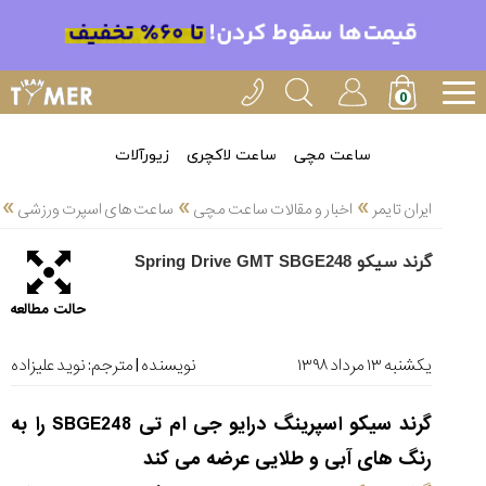
خدمات
ایران
تایمر(11)
آموزش
ساعت مچی
ساعت لاکچری
زیورآلات
تنظیم
»
»
»
ساعتها(2)
ایران تایمر
اخبار و مقالات ساعت مچی
ساعت های اسپرت ورزشی
سرزمین
گرند سیکو Spring Drive GMT SBGE248
ساعت،
سوئیس(136)
حالت مطالعه
آموزش
و
یکشنبه ۱۳ مرداد ۱۳۹۸
نویسنده | مترجم:
نوید علیزاده
دانستی
های
گرند سیکو اسپرینگ درایو جی ام تی SBGE248 را به
ساعت
ها(127)
رنگ های آبی و طلایی عرضه می کند