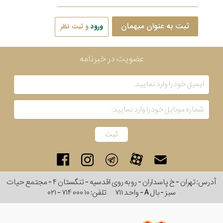
ثبت به عنوان میهمان
ورود
و ثبت نظر
عضویت در خبرنامه
آدرس: تهران - خ پاسداران - رو به روی اقدسیه - تنگستان ۴ - مجتمع حیات
سبز - بال A - واحد ۷۱۱
تلفن:
۰۲۱ - ۷۱۴ ۰۰۰ ۱۰