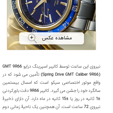
نیروی این ساعت توسط کالیبر اسپرینگ درایو GMT 9R66
(Spring Drive GMT Caliber 9R66) تأمین می شود که در
واقع موتور اختصاصی سیکو است که امسال بیستمین
سالگرد خود را جشن می گیرد. کالیبر 9R66 دقت باورکردنی
±1 ثانیه در روز یا ±15 ثانیه در ماه دارد. آن دارای ذخیرۀ
نیروی 72 ساعت است. آن همچنین یک ناحیۀ زمانی دوم