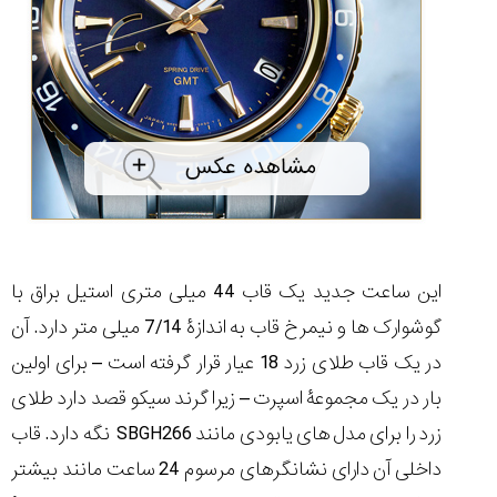
شاهکار
جدید
MB&F:
ساعت
مچی
که
مرزها...
۱۴۰۵/۵/۱۱
از
طراحی
مینیمال
تا
این ساعت جدید یک قاب 44 میلی متری استیل براق با
امکانات
هوشمند؛...
گوشوارک ها و نیمرخ قاب به اندازۀ 7/14 میلی متر دارد. آن
۱۴۰۵/۵/۶
در یک قاب طلای زرد 18 عیار قرار گرفته است – برای اولین
بار در یک مجموعۀ اسپرت – زیرا گرند سیکو قصد دارد طلای
زرد را برای مدل های یابودی مانند SBGH266 نگه دارد. قاب
کورناوین
پشت‌صحنه
مراسم تقدیر از
داخلی آن دارای نشانگرهای مرسوم 24 ساعت مانند بیشتر
(Cornavin)؛
ساخت ساعت‌های
فعالان منتخب
گفت‌وگوی
صنف ساعت
کاور؛ بازدید ایران