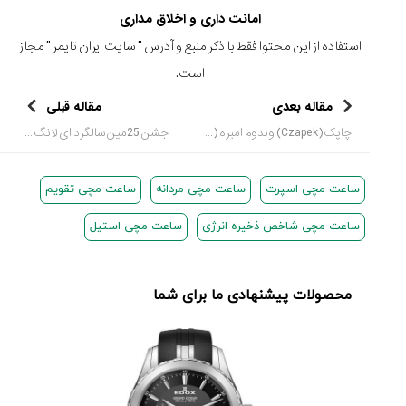
امانت داری و اخلاق مداری
استفاده از این محتوا فقط با ذکر منبع و آدرس "
سایت ایران تایمر
" مجاز
است.
مقاله بعدی
مقاله قبلی
چاپک (Czapek) وندوم امبره (Place Vendome Ombres)
جشن 25مین سالگرد ای لانگ و سوحنه (A. Lange & Sohne)
ساعت مچی اسپرت
ساعت مچی مردانه
ساعت مچی تقویم
ساعت مچی شاخص ذخیره انرژی
ساعت مچی استیل
محصولات پیشنهادی ما برای شما