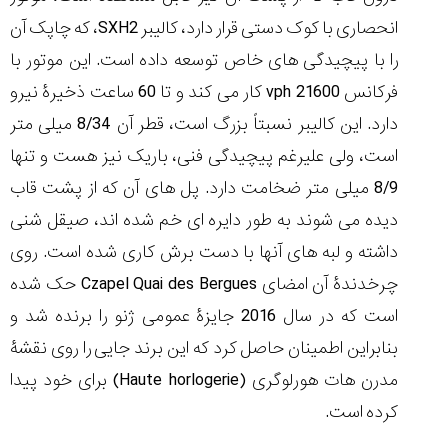
انحصاری با کوک دستی قرار دارد، کالیبر SXH2، که چاپک آن
را با پیچیدگی های خاص توسعه داده است. این موتور با
فرکانس 21600 vph کار می کند و تا 60 ساعت ذخیرۀ نیرو
دارد. این کالیبر نسبتاً بزرگ است، قطر آن 8/34 میلی متر
است، ولی علیرغم پیچیدگی فنی، باریک نیز هست و تنها
8/9 میلی متر ضخامت دارد. پل های آن که از پشت قاب
دیده می شوند به طور دایره ای خم شده اند، صیقل شنی
داشته و لبه های آنها با دست برش کاری شده است. روی
چرخدندۀ آن امضای Czapel Quai des Bergues حک شده
است که در سال 2016 جایزۀ عمومی ژنو را برنده شد و
بنابراین اطمینان حاصل کرد که این برند جایی را روی نقشۀ
مدرن هات هورلوگری (Haute horlogerie) برای خود پیدا
کرده است.