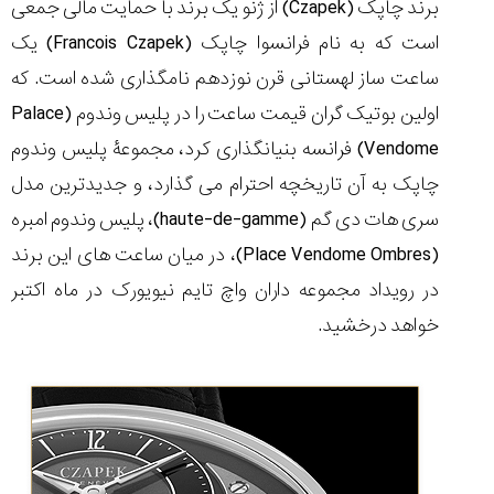
برند چاپک (Czapek) از ژنو یک برند با حمایت مالی جمعی
است که به نام فرانسوا چاپک (Francois Czapek) یک
ساعت ساز لهستانی قرن نوزدهم نامگذاری شده است. که
اولین بوتیک گران قیمت ساعت را در پلیس وندوم (Palace
مقایسه
ساعت
Vendome) فرانسه بنیانگذاری کرد، مجموعۀ پلیس وندوم
دیجیتال
چاپک به آن تاریخچه احترام می گذارد، و جدیدترین مدل
گارمین
Instinct...
سری هات دی گم (haute-de-gamme)، پلیس وندوم امبره
۱۴۰۵/۵/۱۷
(Place Vendome Ombres)، در میان ساعت های این برند
مقایسه
در رویداد مجموعه داران واچ تایم نیویورک در ماه اکتبر
ساعت
کاسیو
خواهد درخشید.
Pro
Trek
و
تیسوت
...
۱۴۰۵/۵/۱۳