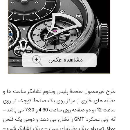
شاهکار
جدید
MB&F:
ساعت
مچی
که
مرزها...
۱۴۰۵/۵/۱۱
از
طراحی
مینیمال
تا
امکانات
هوشمند؛...
۱۴۰۵/۵/۶
طرح غیرمعمول صفحۀ پلیس وندوم نشانگر ساعت ها و
دقیقه های خارج از مرکز روی یک صفحۀ کوچک تر روی
ساعت 12، و دو صفحه روی ساعت 4:30 و 7:30 می باشد –
که اولی عملکرد GMT را نشان می دهد و دومی یک قفس
کورناوین
پشت‌صحنه
مراسم تقدیر از
(Cornavin)؛
ساخت ساعت‌های
فعالان منتخب
معلق توربیلون یک دقیقه ای است – و یک نشانگر شب –
گفت‌وگوی
صنف ساعت
کاور؛ بازدید ایران