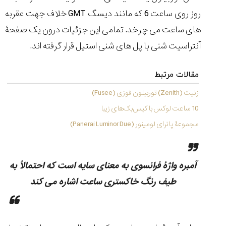
تایمر از کارخانه
اختصاصی با مدیر
14:06
01:15
7:52
روز روی ساعت 6 که مانند دیسگ GMT خلاف جهت عقربه
Cover Watches
برند ساعت
سوئیس
سوئیسی در دفتر
۴۹
۴۱
های ساعت می چرخد. تمامی این جزئیات درون یک صفحۀ
مرکزی سوئیس
۱۰۲
۱۴۰۵/۵/۱۰
۱۴۰۵/۴/۱۵
آنتراسیت شنی با پل های شنی استیل قرار گرفته اند.
۱۴۰۵/۴/۱۶
مقالات مرتبط
زنیت (Zenith) توربیلون فوزی (Fusee)
10 ساعت لوکس با کیس‌بک‌های زیبا
مجموعۀ پانرای لومینور (Panerai Luminor Due)
آمبره واژۀ فرانسوی به معنای سایه است که احتمالاً به
طیف رنگ خاکستری ساعت اشاره می کند