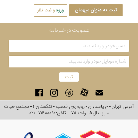
ثبت به عنوان میهمان
ورود
و ثبت نظر
عضویت در خبرنامه
آدرس: تهران - خ پاسداران - رو به روی اقدسیه - تنگستان ۴ - مجتمع حیات
سبز - بال A - واحد ۷۱۱
تلفن:
۰۲۱ - ۷۱۴ ۰۰۰ ۱۰