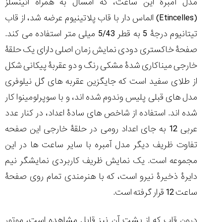
مدل آمبرۀ این ساعت، که امسال به همراه اتینسلز
(Etincelles) الماس دار با قاب پلاتینیوم عرضه شد، از قاب
تیتانیوم درجۀ 5 به قطر 5/43 میلی متر استفاده می کند.
صفحۀ خاکستری دودی نمایش زمان اصلی دارای یک حلقۀ
خارجی میناکاری شدۀ مشکی رنگ و دو عقربۀ پیکانی شکل
از طلای سفید است که جایگزین عقربه های گل نیلوفری
مدل های قبلی پلیس وندوم شده اند، و با سوپرلومینوا کار
شده اند. استفاده از شاخص های سادۀ اعداد، در کنار عدد
عربی 12 به جای اعداد رومی در حلقۀ خارجی این صفحه
تفاوت ظریف دیگر مدل آمبره با سایر ساعت ها در این
مجموعه است. یک نمایش ظریف کاربردی نمایشگر نیم
دایرۀ ذخیرۀ نیرو است، که با هنرمندی تمام روی صفحۀ
ساعت 12 قرار گرفته است.
درون قاب که از پشت آن نیز قابل مشاهده است، موتور