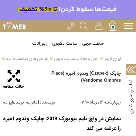
خدمات
ایران
تایمر(11)
آموزش
ساعت مچی
ساعت لاکچری
زیورآلات
تنظیم
»
»
»
ساعتها(2)
ایران تایمر
اخبار و مقالات ساعت مچی
طراحی های منحصر به فرد
چاپ
سرزمین
چاپک (Czapek) وندوم امبره (Place
ساعت،
Vendome Ombres)
سوئیس(136)
حالت مطالعه
آموزش
و
چهارشنبه ۱۶ مرداد ۱۳۹۸
نویسنده | مترجم:
نوید علیزاده
دانستی
های
نمایش در واچ تایم نیویورک 2019: چاپک وندوم امبره
ساعت
ها(127)
را عرضه می کند