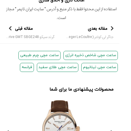
امانت داری و اخلاق مداری
استفاده از این محتوا فقط با ذکر منبع و آدرس "
سایت ایران تایمر
" مجاز
است.
مقاله بعدی
مقاله قبلی
جاگر لی کولتر (Jaeger LeCoultre) در only watch 2019
گرند سیکو Spring Drive GMT SBGE248
ساعت مچی شاخص ذخیره انرژی
ساعت مچی چرم طبیعی
ساعت مچی تیتانیوم
ساعت مچی طلای سفید
فرانسه
محصولات پیشنهادی ما برای شما