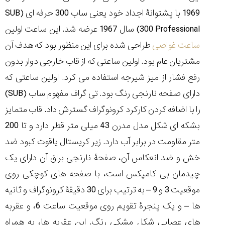
تایمر از کارخانه
اختصاصی با مدیر
14:06
01:15
7:52
1969 با پشتوانۀ اجداد خود یعنی ساب 300 حرفه ای (
SUB
Cover Watches
برند ساعت
سوئیس
سوئیسی در دفتر
۳۸
۴۸
300 Professional
) سال 1967 عرضه شد. این ساعت اولین
مرکزی سوئیس
۱۰۰
۱۴۰۵/۵/۱۰
۱۴۰۵/۴/۱۵
ساعت غواصی
طراحی شده برای این منظور بود که هدف آن
۱۴۰۵/۴/۱۶
مشتریان عام بود. اولین ساعتی که از قاب خارجی دوار بدون
رفع فشار از میز شیرجه استفاده می کرد. اولین ساعتی که
دارای صفحه نارنجی رنگ بود. تی گراف مفهوم ساب (
SUB
)
را با اضافه کردن کارکرد کرونوگراف گسترش داد. قاب متمایز
بشکه ای شکل مدل مدرن 43 میلی متر قطر دارد و تا 200
متر مقاومت در برابر آب دارد. زیر کریستال یاقوت کبود ضد
خش و ضد انعکاس آن، صفحۀ نارنجی براق آن دارای یک
چیدمان بی کامپکس است، با صفحه های کوچکی روی
موقعیت 3 و 9 – به ترتیب برای 30 دقیقۀ کرونوگراف و ثانیه
ها – و یک پنجرۀ تقویم روی موقعیت ساعت 6، و عقربه
های عصایی شکل مشکی رنگ. این عقربه ها، به همراه