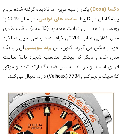
دکسا (
Doxa
)
یکی از مهم ترین اما نادیده گرفته شده ترین
پیشگامان در تاریخ
، در سال 2019 با
ساعت های غواصی
رونمایی از مدل بی نهایت محدود (13 عدد) با قاب طلای
مقایسه
مدل انقلابی ساب 200 تی گراف صد و سی امین سالگرد
ساعت
دیجیتال
خود را جشن می گیرد. اکنون، این
آن را با یک
برند سوییسی
گارمین
مدل خاص دیگر که بیشتر مناسب شجره نامۀ ساعت
Instinct...
۱۴۰۵/۵/۱۷
ابزاری است، و در قاب استیل ضدزنگ ارائه شده و موتور
مقایسه
کلاسیک والجوکس 7734 (
Valhoux
) دارد، دنبال می کند.
ساعت
کاسیو
Pro
Trek
و
تیسوت
...
۱۴۰۵/۵/۱۳