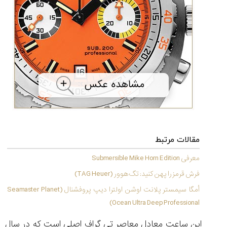
شاهکار
جدید
MB&F:
ساعت
مچی
که
مرزها...
۱۴۰۵/۵/۱۱
از
طراحی
مینیمال
تا
امکانات
مقالات مرتبط
هوشمند؛...
۱۴۰۵/۵/۶
معرفی Submersible Mike Horn Edition
فرش قرمز را پهن کنید: تگ هوور (TAG Heuer)
اُمگا سیمستر پلانت اوشن اولترا دیپ پروفشنال (Seamaster Planet
Ocean Ultra Deep Professional)
کورناوین
پشت‌صحنه
مراسم تقدیر از
(Cornavin)؛
ساخت ساعت‌های
فعالان منتخب
این ساعت معادل معاصر تی گراف اصلی است که در سال
گفت‌وگوی
صنف ساعت
کاور؛ بازدید ایران