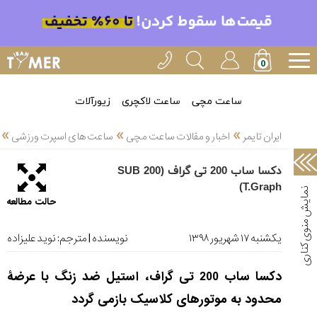
خدمات
ایران
تایمر(11)
آموزش
ساعت مچی
ساعت لاکچری
زیورآلات
تنظیم
»
»
»
ساعتها(2)
ایران تایمر
اخبار و مقالات ساعت مچی
ساعت های اسپرت ورزشی
سرزمین
دکسا ساب 200 تی گراف (SUB 200
ساعت،
T.Graph)
سوئیس(136)
حالت مطالعه
آموزش
و
یکشنبه ۱۷ شهریور ۱۳۹۸
نویسنده | مترجم:
نوید علیزاده
دانستی
های
دکسا ساب 200 تی گراف، استیل ضد زنگ با عرضۀ
ساعت
ها(127)
محدود به موتورهای کلاسیک بازمی گردد