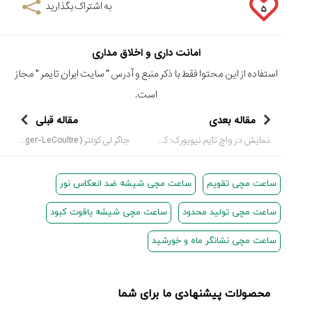
به اشتراک بگذارید
۵
امانت داری و اخلاق مداری
استفاده از این محتوا فقط با ذکر منبع و آدرس "
سایت ایران تایمر
" مجاز
است.
مقاله بعدی
مقاله قبلی
نمایش در واچ تایم نیویورک: کرونوسوییس (Cronoswiss)
جاگر لی کولتر (Jaeger-LeCoultre) مدل انحصاری آمریکا
ساعت مچی تقویم
ساعت مچی شیشه ضد انعکاس نور
ساعت مچی تولید محدود
ساعت مچی شیشه یاقوت کبود
ساعت مچی نشانگر ماه و خورشید
محصولات پیشنهادی ما برای شما