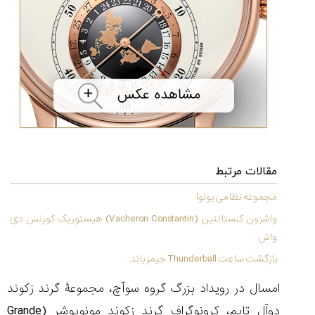
۱۴۰۵/۵/۱۱
از
طراحی
مینیمال
تا
امکانات
هوشمند؛...
۱۴۰۵/۵/۶
بهترین
ساعت
مقالات مرتبط
مردانه
غواصی
مجموعه نظامی بولوا
برای
واشرون کنستانتین (Vacheron Constantin) هیستوریک کورنس دی
ماجرا...
۱۴۰۵/۵/۳
واش
بازگشت ساعت Thunderball جیمز باند
امسال در رویداد بزرگ گروه سوآچ، مجموعۀ گرند زکوند
کورناوین
پشت‌صحنه
مراسم تقدیر از
دوآل تایم، کرونوگراف گرند زکوند مونوپوشر (
Grande