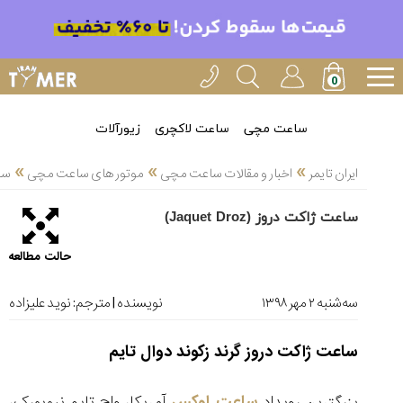
خدمات
ایران
تایمر(11)
آموزش
ساعت مچی
ساعت لاکچری
زیورآلات
تنظیم
»
»
»
ساعتها(2)
ایران تایمر
اخبار و مقالات ساعت مچی
موتور های ساعت مچی
ساعت
سرزمین
ساعت ژاکت دروز (Jaquet Droz)
ساعت،
سوئیس(136)
حالت مطالعه
آموزش
و
ﺳﻪشنبه ۲ مهر ۱۳۹۸
نویسنده | مترجم:
نوید علیزاده
دانستی
های
ساعت ژاکت دروز گرند زکوند دوال تایم
ساعت
ها(127)
بزرگترین رویداد
ساعت لوکس
آمریکا، واچ تایم نیویورک،