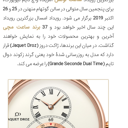
برای پنجمین سال متوالی در سالن گوتهام منهتن در 25 و 26
اکتبر 2019 برگزار می شود. رویداد امسال بزرگترین رویداد
این چند سال اخیر خواهد بود و 37
برند ساعت مچی
مقایسه
آخرین و بهترین محصولات خود را به نمایش خواهند
ساعت
کاسیو
گذاشت. در میان این برندها، ژاکت دروز (
Jaquet Droz
) قرار
Pro
دارد که مدل به روزرسانی شدۀ خود یعنی گرند زکوند دوال
Trek
و
تایم (
Grande Seconde Dual Time
) را عرضه می کند.
تیسوت
...
۱۴۰۵/۵/۱۳
شاهکار
جدید
MB&F:
ساعت
مچی
که
مرزها...