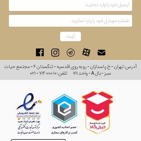
آدرس: تهران - خ پاسداران - رو به روی اقدسیه - تنگستان ۴ - مجتمع حیات
سبز - بال A - واحد ۷۱۱
تلفن:
۰۲۱ - ۷۱۴ ۰۰۰ ۱۰