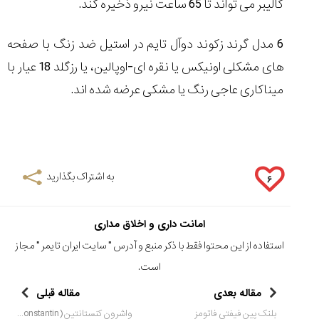
کالیبر می تواند تا 65 ساعت نیرو ذخیره کند.
6 مدل گرند زکوند دوآل تایم در استیل ضد زنگ با صفحه
های مشکلی اونیکس یا نقره ای-اوپالین، یا رزگلد 18 عیار با
میناکاری عاجی رنگ یا مشکی عرضه شده اند.
به اشتراک بگذارید
۶
امانت داری و اخلاق مداری
استفاده از این محتوا فقط با ذکر منبع و آدرس "
سایت ایران تایمر
" مجاز
است.
مقاله بعدی
مقاله قبلی
بلنک پین فیفتی فاتومز
واشرون کنستانتین (Vacheron Constantin) هیستوریک کورنس دی واش