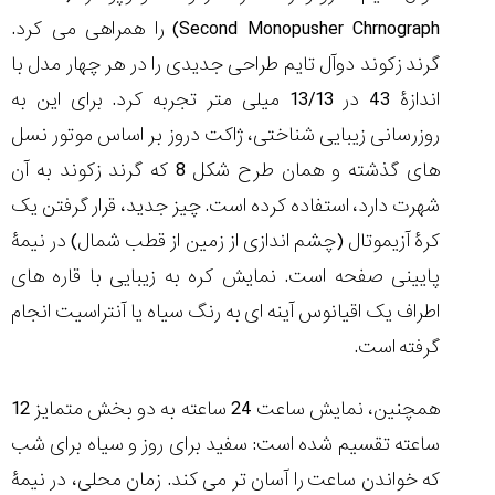
(Cornavin)؛
ساخت ساعت‌های
فعالان منتخب
گفت‌وگوی
صنف ساعت
کاور؛ بازدید ایران
Second Monopusher Chrnograph
) را همراهی می کرد.
تایمر از کارخانه
اختصاصی با مدیر
14:06
01:15
7:52
Cover Watches
برند ساعت
گرند زکوند دوآل تایم طراحی جدیدی را در هر چهار مدل با
سوئیس
سوئیسی در دفتر
۴۶
مرکزی سوئیس
۳۵
۹۵
اندازۀ 43 در 13/13 میلی متر تجربه کرد. برای این به
۱۴۰۵/۴/۱۵
۱۴۰۵/۵/۱۰
۱۴۰۵/۴/۱۶
روزرسانی زیبایی شناختی، ژاکت دروز بر اساس موتور نسل
های گذشته و همان طرح شکل 8 که گرند زکوند به آن
شهرت دارد، استفاده کرده است. چیز جدید، قرار گرفتن یک
کرۀ آزیموتال (چشم اندازی از زمین از قطب شمال) در نیمۀ
پایینی صفحه است. نمایش کره به زیبایی با قاره های
اطراف یک اقیانوس آینه ای به رنگ سیاه یا آنتراسیت انجام
گرفته است.
همچنین، نمایش ساعت 24 ساعته به دو بخش متمایز 12
ساعته تقسیم شده است: سفید برای روز و سیاه برای شب
که خواندن ساعت را آسان تر می کند. زمان محلی، در نیمۀ