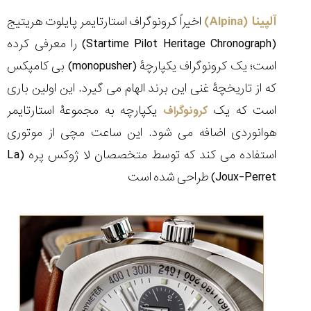
آلپینا (
Alpina
)
اخیراً کرونوگراف استارتایمر پایلوت هریتیج
(
Startime Pilot Heritage Chronograph
) را معرفی کرده
است؛ یک کرونوگراف یکپارچۀ (
monopusher
) بی کامپکس
مقایسه
که از تاریخچۀ غنی این برند الهام می گیرد. این اولین باری
ساعت
دیجیتال
است که یک
یکپارچه به مجموعۀ استارتایمر
کرونوگراف
گارمین
هوانوردی اضافه می شود. این ساعت مچی از موتوری
Instinct...
۱۴۰۵/۵/۱۷
استفاده می کند که توسط متخصصان لا ژوکس پره (
La
مقایسه
Joux-Perret
) طراحی شده است
ساعت
کاسیو
Pro
Trek
و
تیسوت
...
۱۴۰۵/۵/۱۳