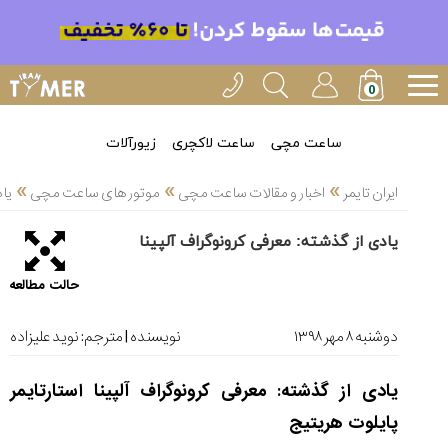
خدمات
ایران
تایمر(11)
آموزش
ساعت مچی
ساعت لاکچری
زیورآلات
تنظیم
»
»
»
ساعتها(2)
ایران تایمر
اخبار و مقالات ساعت مچی
موتور های ساعت مچی
یاد
سرزمین
یادی از گذشته: معرفی کرونوگراف آلپینا
ساعت،
سوئیس(136)
حالت مطالعه
آموزش
و
دوشنبه ۸ مهر ۱۳۹۸
نویسنده | مترجم:
نوید علیزاده
دانستی
های
یادی از گذشته: معرفی کرونوگراف آلپینا استارتایمر
ساعت
ها(127)
پایلوت هریتیج