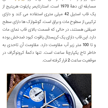
تایمر از کارخانه
اختصاصی با مدیر
14:06
01:15
7:52
مسابقه ای دهۀ 1970 است. استارتایمر پایلوت هریتیج از
Cover Watches
برند ساعت
سوئیس
سوئیسی در دفتر
۳۸
۴۸
یک قاب استیل 42 میلی متری استفاده می کند و دارای
مرکزی سوئیس
۱۰۰
۱۴۰۵/۵/۱۰
۱۴۰۵/۴/۱۵
ترکیبی از سطوح مات و براق است. گوشوارک ها دارای سطح
۱۴۰۵/۴/۱۶
صیقلی هستند، در حالی که قسمت بالای قاب نمای مات
دارد. این قاب دارای یک کریستال یاقوت کبود ضدخش بوده
و تا 100 متر زیر آب مقاومت دارد. مقاومت آن تاحدی به
خاطر تاج یکپارچۀ ساعت است. تنها دکمۀ کرونوگراف در
موقعیت ساعت 2 قرار گرفته است.