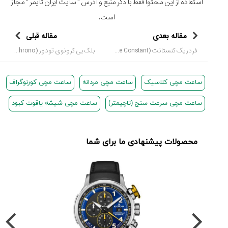
استفاده از این محتوا فقط با ذکر منبع و آدرس "
سایت ایران تایمر
" مجاز
است.
مقاله بعدی
مقاله قبلی
فردریک کنستانت (Fredrique Constant) یکت تایمر (Yacht Timer)
بلک بی کرونوی تودور (Black Bay Chrono)
ساعت مچی کلاسیک
ساعت مچی مردانه
ساعت مچی کورنوگراف
ساعت مچی سرعت سنج (تاچیمتر)
ساعت مچی شیشه یاقوت کبود
محصولات پیشنهادی ما برای شما