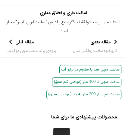
امانت داری و اخلاق مداری
استفاده از این محتوا فقط با ذکر منبع و آدرس "
سایت ایران تایمر
" مجاز
است.
مقاله بعدی
مقاله قبلی
تاریخچه ساعت رولکس مدل "دیت جاست" (فقط تاریخ Datejust)
بزودی برند ساعت مچی موگ وارد بازار ایران و سایت ایران تایمر میشود
ساعت مچی ضد یا مقاوم در برابر آب
ساعت مچی تا 100 متر (غواصی کم عمق)
ساعت مچی از 200 متر به بالا (غواصی عمیق)
محصولات پیشنهادی ما برای شما