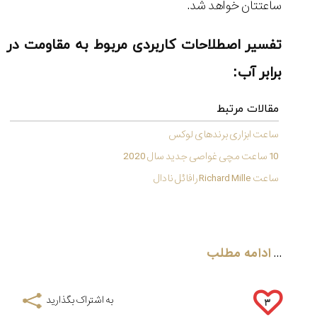
(Cornavin)؛
ساخت ساعت‌های
فعالان منتخب
ساعتتان خواهد شد.
گفت‌وگوی
صنف ساعت
کاور؛ بازدید ایران
تایمر از کارخانه
اختصاصی با مدیر
14:06
01:15
7:52
Cover Watches
برند ساعت
تفسیر اصطلاحات کاربردی مربوط به مقاومت در
سوئیس
سوئیسی در دفتر
۴۶
مرکزی سوئیس
۳۵
۹۵
۱۴۰۵/۴/۱۵
برابر آب:
۱۴۰۵/۵/۱۰
۱۴۰۵/۴/۱۶
مقالات مرتبط
ساعت ابزاری برندهای لوکس
10 ساعت مچی غواصی جدید سال 2020
ساعت Richard Mille رافائل نادال
...
ادامه مطلب
به اشتراک بگذارید
۳