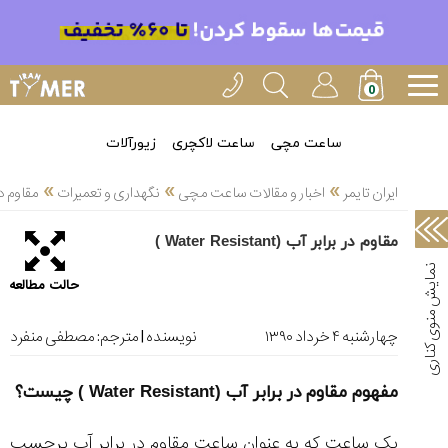
خدمات
ایران
تایمر(11)
آموزش
ساعت مچی
ساعت لاکچری
زیورآلات
تنظیم
»
»
»
ساعتها(2)
ایران تایمر
اخبار و مقالات ساعت مچی
نگهداری و تعمیرات
مقاوم در برابر 
سرزمین
مقاوم در برابر آب (Water Resistant )
ساعت،
سوئیس(136)
حالت مطالعه
آموزش
و
چهارشنبه ۴ خرداد ۱۳۹۰
نویسنده | مترجم:
مصطفی منفرد
دانستی
های
مفهوم مقاوم در برابر آب (Water Resistant ) چیست؟
ساعت
ها(127)
یک ساعت که به عنوان ساعت مقاوم در برابر آب برچسب