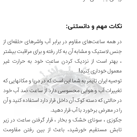
۱۴۰۵/۵/۱۱
از
طراحی
نکات مهم و دانستنی:
مینیمال
تا
امکانات
در همه ساعت‌های مقاوم در برابر آب واشر‌های حلقه‌ای از
هوشمند؛...
جنس لاستیک و مشابه آن به کار رفته و برای مراقبت بیشتر
۱۴۰۵/۵/۶
، بهتر است از نزدیک کردن ساعت خود به حرارت غیر
بهترین
ساعت
معمول خوداری کنید!
مردانه
توصیه ایران تایمر به شما این است که در دریا و مکانهایی که
غواصی
برای
تغییرات آب و هوایی محسوسی دارد از ساعت ضد آب خود
ماجرا...
در حالتی که دسته کوک آن داخل قرار دارد استفاده کنید و آن
۱۴۰۵/۵/۳
را در معرض برخورد با آب قرار دهید.
جکوزی ، سونای خشک و بخار ، قرار گرفتن ساعت در زیر
تابش مستقیم خورشید، باعث از بین رفتن مقاومت
کورناوین
پشت‌صحنه
مراسم تقدیر از